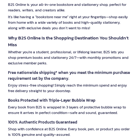
B2S Online is your all-in-one bookstore and stationery shop, perfect for
readers, writers, and creators alike.
It’s like having a "bookstore near me" right at your fingertips—shop easily
from home with a wide variety of books and high-quality stationery,
along with exclusive deals you don’t want to miss!
Why B2S Online Is the Shopping Destination You Shouldn’t
Miss
Whether you're a student, professional, or lifelong learner, B2S lets you
shop premium books and stationery 24/7—with monthly promotions and
exclusive member perks.
Free nationwide shipping* when you meet the minimum purchase
requirement set by the company.
Enjoy stress-free shopping! Simply reach the minimum spend and enjoy
free delivery straight to your doorstep.
Books Protected with Triple-Layer Bubble Wrap
Every book from B2S is wrapped in 3 layers of protective bubble wrap to
ensure it arrives in perfect condition—safe and sound, guaranteed.
100% Authentic Products Guaranteed
Shop with confidence at B2S Online. Every book, pen, or product you order
is 100% genuine and quality-assured.