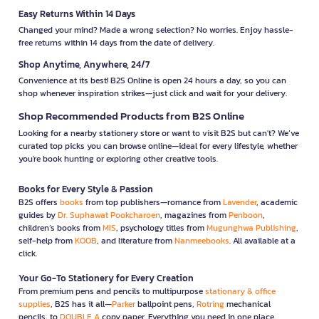
Easy Returns Within 14 Days
Changed your mind? Made a wrong selection? No worries. Enjoy hassle-
free returns within 14 days from the date of delivery.
Shop Anytime, Anywhere, 24/7
Convenience at its best! B2S Online is open 24 hours a day, so you can
shop whenever inspiration strikes—just click and wait for your delivery.
Shop Recommended Products from B2S Online
Looking for a nearby stationery store or want to visit B2S but can't? We’ve
curated top picks you can browse online—ideal for every lifestyle, whether
you're book hunting or exploring other creative tools.
Books for Every Style & Passion
B2S offers
books
from top publishers—romance from
Lavender
, academic
guides by
Dr. Suphawat Pookcharoen
, magazines from
Penboon
,
children’s books from
MIS
, psychology titles from
Mugunghwa Publishing
,
self-help from
KOOB
, and literature from
Nanmeebooks
. All available at a
click.
Your Go-To Stationery for Every Creation
From premium pens and pencils to multipurpose
stationary & office
supplies
, B2S has it all—
Parker
ballpoint pens,
Rotring
mechanical
pencils, to
DOUBLE A
copy paper. Everything you need in one place.