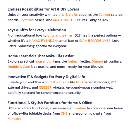
Endless Possibilities for Art & DIY Lovers
Unleash your creativity with top
arts & crafts
supplies like
Colleen
colored
pencils,
Pyramid
easels, and
MONT MARTE
DIY kits—only at B2S.
Toys & Gifts for Every Celebration
From educational toys to
gifts and games
, B2S has the perfect options—
whether it’s a
KAKAO FRIENDS
thermal bag or
SIAM BOARDGAMES
’ Love
Letter. Something special for everyone.
Home Essentials That Make Life Easier
Explore practical
household
items like
Anitech
kettles,
Xiaomi
air purifiers,
Double A Care
face masks, and more—ready for your lifestyle.
Innovative IT & Gadgets for Every Digital Life
Elevate your workflow with
IT & gadgets
like
NEO
paper shredders,
WD
external drives, and
GEEZER
wireless keyboard-mouse combos—all
carefully selected for convenience and security.
Functional & Stylish Furniture for Home & Office
B2S also offers functional, space-saving
furniture
to complete your home
or office—like foldable desks from
ONE
and ergonomic chairs from
Furradec