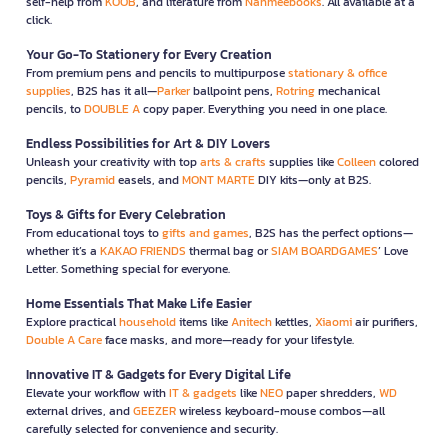
self-help from
KOOB
, and literature from
Nanmeebooks
. All available at a
click.
Your Go-To Stationery for Every Creation
From premium pens and pencils to multipurpose
stationary & office
supplies
, B2S has it all—
Parker
ballpoint pens,
Rotring
mechanical
pencils, to
DOUBLE A
copy paper. Everything you need in one place.
Endless Possibilities for Art & DIY Lovers
Unleash your creativity with top
arts & crafts
supplies like
Colleen
colored
pencils,
Pyramid
easels, and
MONT MARTE
DIY kits—only at B2S.
Toys & Gifts for Every Celebration
From educational toys to
gifts and games
, B2S has the perfect options—
whether it’s a
KAKAO FRIENDS
thermal bag or
SIAM BOARDGAMES
’ Love
Letter. Something special for everyone.
Home Essentials That Make Life Easier
Explore practical
household
items like
Anitech
kettles,
Xiaomi
air purifiers,
Double A Care
face masks, and more—ready for your lifestyle.
Innovative IT & Gadgets for Every Digital Life
Elevate your workflow with
IT & gadgets
like
NEO
paper shredders,
WD
external drives, and
GEEZER
wireless keyboard-mouse combos—all
carefully selected for convenience and security.