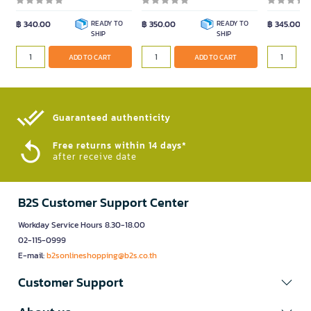
฿ 340.00
READY TO
฿ 350.00
READY TO
฿ 345.00
SHIP
SHIP
ADD TO CART
ADD TO CART
Guaranteed authenticity​
Free returns within 14 days*
after receive date
B2S Customer Support Center
Workday Service Hours 8.30-18.00
02-115-0999
E-mail:
b2sonlineshopping@b2s.co.th
Customer Support