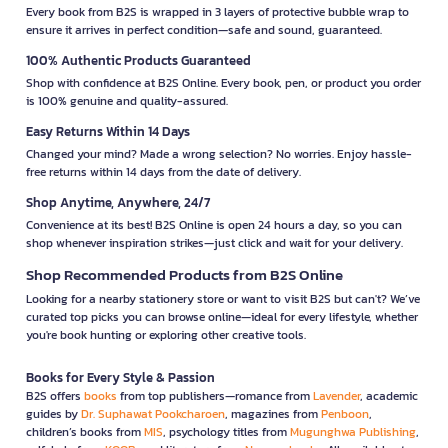
Every book from B2S is wrapped in 3 layers of protective bubble wrap to
ensure it arrives in perfect condition—safe and sound, guaranteed.
100% Authentic Products Guaranteed
Shop with confidence at B2S Online. Every book, pen, or product you order
is 100% genuine and quality-assured.
Easy Returns Within 14 Days
Changed your mind? Made a wrong selection? No worries. Enjoy hassle-
free returns within 14 days from the date of delivery.
Shop Anytime, Anywhere, 24/7
Convenience at its best! B2S Online is open 24 hours a day, so you can
shop whenever inspiration strikes—just click and wait for your delivery.
Shop Recommended Products from B2S Online
Looking for a nearby stationery store or want to visit B2S but can't? We’ve
curated top picks you can browse online—ideal for every lifestyle, whether
you're book hunting or exploring other creative tools.
Books for Every Style & Passion
B2S offers
books
from top publishers—romance from
Lavender
, academic
guides by
Dr. Suphawat Pookcharoen
, magazines from
Penboon
,
children’s books from
MIS
, psychology titles from
Mugunghwa Publishing
,