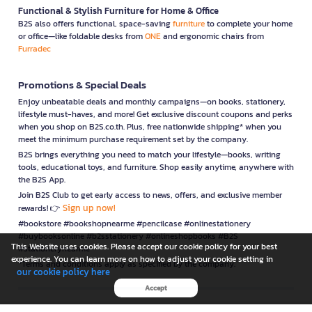
Functional & Stylish Furniture for Home & Office
B2S also offers functional, space-saving
furniture
to complete your home
or office—like foldable desks from
ONE
and ergonomic chairs from
Furradec
Promotions & Special Deals
Enjoy unbeatable deals and monthly campaigns—on books, stationery,
lifestyle must-haves, and more! Get exclusive discount coupons and perks
when you shop on B2S.co.th. Plus, free nationwide shipping* when you
meet the minimum purchase requirement set by the company.
B2S brings everything you need to match your lifestyle—books, writing
tools, educational toys, and furniture. Shop easily anytime, anywhere with
the B2S App.
Join B2S Club to get early access to news, offers, and exclusive member
Sign up now!
rewards! 👉
#bookstore #bookshopnearme #pencilcase #onlinestationery
#buybooksonline #b2sstationery #onlineshopbooks #B2S
This Website uses cookies. Please accept our cookie policy for your best
#stationerynearme
experience. You can learn more on how to adjust your cookie setting in
*Terms and conditions apply as specified by the company.
our cookie policy here
Accept