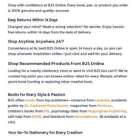
Shop with confidence at B2S Online. Every book, pen, or product you order
is 100% genuine and quality-assured.
Easy Returns Within 14 Days
Changed your mind? Made a wrong selection? No worries. Enjoy hassle-
free returns within 14 days from the date of delivery.
Shop Anytime, Anywhere, 24/7
Convenience at its best! B2S Online is open 24 hours a day, so you can
shop whenever inspiration strikes—just click and wait for your delivery.
Shop Recommended Products from B2S Online
Looking for a nearby stationery store or want to visit B2S but can't? We’ve
curated top picks you can browse online—ideal for every lifestyle, whether
you're book hunting or exploring other creative tools.
Books for Every Style & Passion
B2S offers
books
from top publishers—romance from
Lavender
, academic
guides by
Dr. Suphawat Pookcharoen
, magazines from
Penboon
,
children’s books from
MIS
, psychology titles from
Mugunghwa Publishing
,
self-help from
KOOB
, and literature from
Nanmeebooks
. All available at a
click.
Your Go-To Stationery for Every Creation