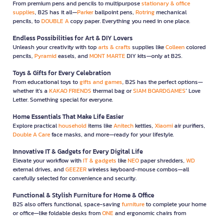
From premium pens and pencils to multipurpose
stationary & office
supplies
, B2S has it all—
Parker
ballpoint pens,
Rotring
mechanical
pencils, to
DOUBLE A
copy paper. Everything you need in one place.
Endless Possibilities for Art & DIY Lovers
Unleash your creativity with top
arts & crafts
supplies like
Colleen
colored
pencils,
Pyramid
easels, and
MONT MARTE
DIY kits—only at B2S.
Toys & Gifts for Every Celebration
From educational toys to
gifts and games
, B2S has the perfect options—
whether it’s a
KAKAO FRIENDS
thermal bag or
SIAM BOARDGAMES
’ Love
Letter. Something special for everyone.
Home Essentials That Make Life Easier
Explore practical
household
items like
Anitech
kettles,
Xiaomi
air purifiers,
Double A Care
face masks, and more—ready for your lifestyle.
Innovative IT & Gadgets for Every Digital Life
Elevate your workflow with
IT & gadgets
like
NEO
paper shredders,
WD
external drives, and
GEEZER
wireless keyboard-mouse combos—all
carefully selected for convenience and security.
Functional & Stylish Furniture for Home & Office
B2S also offers functional, space-saving
furniture
to complete your home
or office—like foldable desks from
ONE
and ergonomic chairs from