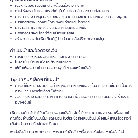
เนื้อหาเข้มข้น เสียดแทงใจ พล็อตเรื่องไม่คาดคิด
ตีแผ่เรื่องราวในครอบครัวที่เต็มไปด้วยความลับและความตึงเครียด
การเล่าเรื่องจากมุมมองของเออร์เนสต์ คันนิงแฮม ที่เล่นกับจิตวิทยาของผู้อ่าน
บรรยายสภาพแวดล้อมได้อย่างละเอียดและน่าติดตาม
นำเสนอความสัมพันธ์ของตัวละครที่มีมิติและลึกซึ้ง
บรรยากาศของเรื่องที่ตึงเครียดและลึกลับ
สร้างความสงสัยเพิ่มเติมให้ผู้อ่านด้วยการทิ้งปริศนาหลายแง่มุม
คำแนะนำและข้อควรระวัง
ควรเก็บรักษาหนังสือในที่แห้งและห่างจากความร้อน
ไม่ควรหันหน้าปกหนังสือเข้าหาแสงแดด
ใช้ผ้าแห้งสะอาดทำความสะอาดฝุ่นที่เกาะบนหน้าหนังสือ
Tip. เทคนิคเล็กๆ ที่แนะนำ
การมีที่คั่นหนังสือสวยๆ จะทำให้คุณอยากหยิบหนังสือขึ้นมาอ่านบ่อยขึ้น มันเป็นการ
สร้างแรงบันดาลใจเล็กๆ ให้ตัวเอง
ลองอ่านหนังสือในบรรยากาศที่เงียบสงบเพื่อสัมผัสกับความเข้มข้นของเรื่องราว
อย่างเต็มที่
เพิ่มความตื่นเต้นในชีวิตด้วยการอ่านหนังสือเล่มนี้ ที่บรรยากาศและการเล่าเรื่องทำให้
คุณต้องอ่านต่อไปแบบไม่หยุดหย่อน สั่งซื้อหนังสือเล่มนี้วันนี้ เพื่อสัมผัสกับเรื่องราวที่
เต็มไปด้วยความลึกลับและปริศนา!
#หนังสือสืบสวน #ฆาตกรรม #ครอบครัวลึกลับ #เรื่องราวซับซ้อน #หนังสือใหม่