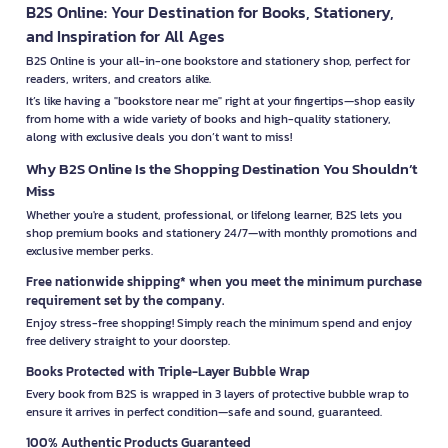
B2S Online: Your Destination for Books, Stationery,
and Inspiration for All Ages
B2S Online is your all-in-one bookstore and stationery shop, perfect for
readers, writers, and creators alike.
It’s like having a "bookstore near me" right at your fingertips—shop easily
from home with a wide variety of books and high-quality stationery,
along with exclusive deals you don’t want to miss!
Why B2S Online Is the Shopping Destination You Shouldn’t
Miss
Whether you're a student, professional, or lifelong learner, B2S lets you
shop premium books and stationery 24/7—with monthly promotions and
exclusive member perks.
Free nationwide shipping* when you meet the minimum purchase
requirement set by the company.
Enjoy stress-free shopping! Simply reach the minimum spend and enjoy
free delivery straight to your doorstep.
Books Protected with Triple-Layer Bubble Wrap
Every book from B2S is wrapped in 3 layers of protective bubble wrap to
ensure it arrives in perfect condition—safe and sound, guaranteed.
100% Authentic Products Guaranteed