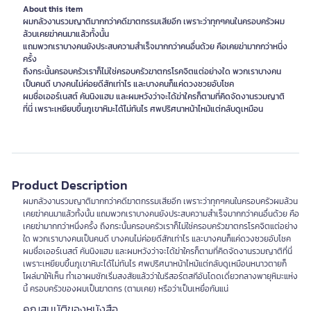
About this item
ผมกลัวงานรวมญาติมากกว่าคดีฆาตกรรมเสียอีก เพราะว่าทุกๆคนในครอบครัวผม
ล้วนเคยฆ่าคนมาแล้วทั้งนั้น
แถมพวกเราบางคนยังประสบความสำเร็จมากกว่าคนอื่นด้วย คือเคยฆ่ามากกว่าหนึ่ง
ครั้ง
ถึงกระนั้นครอบครัวเราก็ไม่ใช่ครอบครัวฆาตกรโรคจิตแต่อย่างใด พวกเราบางคน
เป็นคนดี บางคนไม่ค่อยดีสักเท่าไร และบางคนก็แค่ดวงซวยอับโชค
ผมชื่อเออร์เนสต์ คันนิงแฮม และผมหวังว่าจะได้ฆ่าใครก็ตามที่คิดจัดงานรวมญาติ
ที่นี่ เพราะเหยียบขึ้นภูเขาหิมะได้ไม่ทันไร ศพปริศนาหน้าไหม้แต่กลับดูเหมือน
Product Description
ผมกลัวงานรวมญาติมากกว่าคดีฆาตกรรมเสียอีก เพราะว่าทุกๆคนในครอบครัวผมล้วน
เคยฆ่าคนมาแล้วทั้งนั้น แถมพวกเราบางคนยังประสบความสำเร็จมากกว่าคนอื่นด้วย คือ
เคยฆ่ามากกว่าหนึ่งครั้ง ถึงกระนั้นครอบครัวเราก็ไม่ใช่ครอบครัวฆาตกรโรคจิตแต่อย่าง
ใด พวกเราบางคนเป็นคนดี บางคนไม่ค่อยดีสักเท่าไร และบางคนก็แค่ดวงซวยอับโชค
ผมชื่อเออร์เนสต์ คันนิงแฮม และผมหวังว่าจะได้ฆ่าใครก็ตามที่คิดจัดงานรวมญาติที่นี่
เพราะเหยียบขึ้นภูเขาหิมะได้ไม่ทันไร ศพปริศนาหน้าไหม้แต่กลับดูเหมือนหนาวตายก็
โผล่มาให้เห็น ทำเอาผมชักเริ่มสงสัยแล้วว่าในรีสอร์ตสกีอันโดดเดี่ยวกลางพายุหิมะแห่ง
นี้ ครอบครัวของผมเป็นฆาตกร (ตามเคย) หรือว่าเป็นเหยื่อกันแน่
คุณสมบัติของหนังสือ