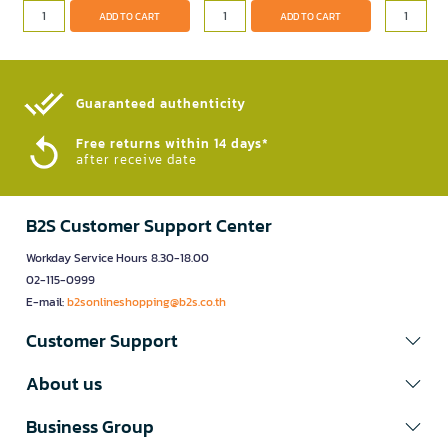
ADD TO CART
ADD TO CART
Guaranteed authenticity​
Free returns within 14 days*
after receive date
B2S Customer Support Center
Workday Service Hours 8.30-18.00
02-115-0999
E-mail:
b2sonlineshopping@b2s.co.th
Customer Support
About us
Business Group