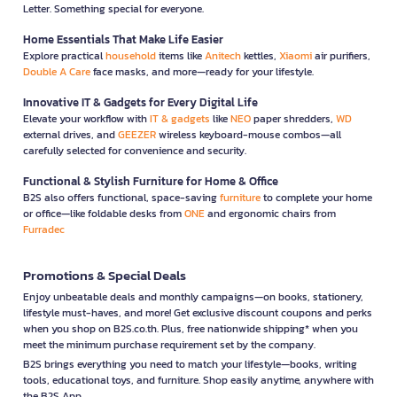
Letter. Something special for everyone.
Home Essentials That Make Life Easier
Explore practical
household
items like
Anitech
kettles,
Xiaomi
air purifiers,
Double A Care
face masks, and more—ready for your lifestyle.
Innovative IT & Gadgets for Every Digital Life
Elevate your workflow with
IT & gadgets
like
NEO
paper shredders,
WD
external drives, and
GEEZER
wireless keyboard-mouse combos—all
carefully selected for convenience and security.
Functional & Stylish Furniture for Home & Office
B2S also offers functional, space-saving
furniture
to complete your home
or office—like foldable desks from
ONE
and ergonomic chairs from
Furradec
Promotions & Special Deals
Enjoy unbeatable deals and monthly campaigns—on books, stationery,
lifestyle must-haves, and more! Get exclusive discount coupons and perks
when you shop on B2S.co.th. Plus, free nationwide shipping* when you
meet the minimum purchase requirement set by the company.
B2S brings everything you need to match your lifestyle—books, writing
tools, educational toys, and furniture. Shop easily anytime, anywhere with
the B2S App.