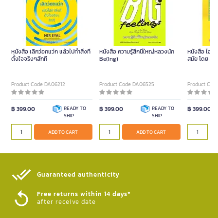
หนังสือ เลิกว่อกแว่ก แล้วไปทำสิ่งที่
หนังสือ ความรู้สึกนี้ใหญ่หลวงนัก
หนังสือ ไอดอ
ตั้งใจจริงๆสักที
Be(Ing)
สมัย โดย คิ
Product Code DA06212
Product Code DA06525
Product Cod
฿ 399.00
READY TO
฿ 399.00
READY TO
฿ 399.00
SHIP
SHIP
ADD TO CART
ADD TO CART
Guaranteed authenticity​
Free returns within 14 days*
after receive date