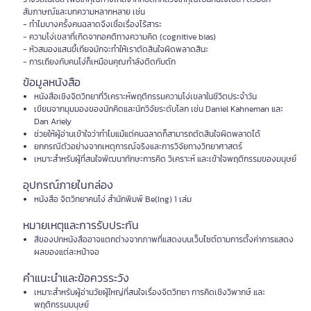
สัมภาษณ์และบทความหลากหลาย เช่น
- ทำไมบางครั้งคนฉลาดจึงเชื่อเรื่องไร้สาระ
- ความโง่เขลาที่เกิดจากอคติทางความคิด (cognitive bias)
- หัวสมองแสนขี้เกียจมักจะทำให้เราตัดสินใจผิดพลาดสินะ
- การเถียงกับคนโง่ก็เหมือนคุณกำลังติดกับดัก
ข้อมูลหนังสือ
หนังสือเชิงจิตวิทยาที่วิเคราะห์พฤติกรรมความโง่เขลาในชีวิตประจำวัน
เขียนจากมุมมองของนักคิดและนักวิจัยระดับโลก เช่น Daniel Kahneman และ
Dan Ariely
ช่วยให้ผู้อ่านเข้าใจว่าทำไมแม้แต่คนฉลาดก็สามารถตัดสินใจผิดพลาดได้
ยกกรณีตัวอย่างจากเหตุการณ์จริงและการวิจัยทางวิทยาศาสตร์
เหมาะสำหรับผู้ที่สนใจพัฒนาทักษะการคิด วิเคราะห์ และเข้าใจพฤติกรรมของมนุษย์
อุปกรณ์ภายในกล่อง
หนังสือ จิตวิทยาคนโง่ สำนักพิมพ์ Be(Ing) 1 เล่ม
หมายเหตุและการรับประกัน
สีของปกหนังสืออาจแตกต่างจากภาพที่แสดงบนเว็บไซต์ตามการตั้งค่าการแสดง
ผลของแต่ละหน้าจอ
คำแนะนำและข้อควรระวัง
เหมาะสำหรับผู้อ่านวัยผู้ใหญ่ที่สนใจเรื่องจิตวิทยา การคิดเชิงวิพากษ์ และ
พฤติกรรมมนุษย์