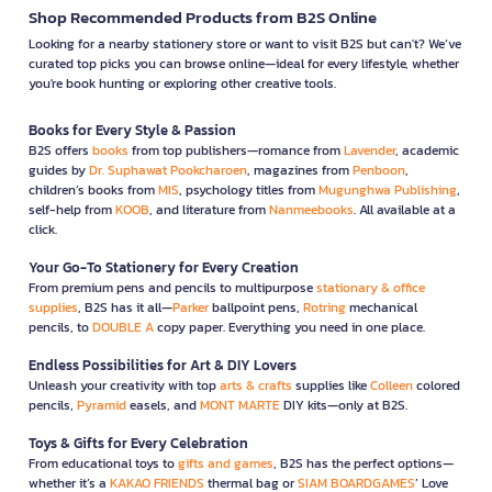
Shop Recommended Products from B2S Online
Looking for a nearby stationery store or want to visit B2S but can't? We’ve
curated top picks you can browse online—ideal for every lifestyle, whether
you're book hunting or exploring other creative tools.
Books for Every Style & Passion
B2S offers
books
from top publishers—romance from
Lavender
, academic
guides by
Dr. Suphawat Pookcharoen
, magazines from
Penboon
,
children’s books from
MIS
, psychology titles from
Mugunghwa Publishing
,
self-help from
KOOB
, and literature from
Nanmeebooks
. All available at a
click.
Your Go-To Stationery for Every Creation
From premium pens and pencils to multipurpose
stationary & office
supplies
, B2S has it all—
Parker
ballpoint pens,
Rotring
mechanical
pencils, to
DOUBLE A
copy paper. Everything you need in one place.
Endless Possibilities for Art & DIY Lovers
Unleash your creativity with top
arts & crafts
supplies like
Colleen
colored
pencils,
Pyramid
easels, and
MONT MARTE
DIY kits—only at B2S.
Toys & Gifts for Every Celebration
From educational toys to
gifts and games
, B2S has the perfect options—
whether it’s a
KAKAO FRIENDS
thermal bag or
SIAM BOARDGAMES
’ Love