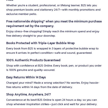
Whether you're a student, professional, or lifelong learner, B2S lets you
shop premium books and stationery 24/7—with monthly promotions and
exclusive member perks.
Free nationwide shipping* when you meet the minimum purchase
requirement set by the company.
Enjoy stress-free shopping! Simply reach the minimum spend and enjoy
free delivery straight to your doorstep.
Books Protected with Triple-Layer Bubble Wrap
Every book from B2S is wrapped in 3 layers of protective bubble wrap to
ensure it arrives in perfect condition—safe and sound, guaranteed.
100% Authentic Products Guaranteed
Shop with confidence at B2S Online. Every book, pen, or product you order
is 100% genuine and quality-assured.
Easy Returns Within 14 Days
Changed your mind? Made a wrong selection? No worries. Enjoy hassle-
free returns within 14 days from the date of delivery.
Shop Anytime, Anywhere, 24/7
Convenience at its best! B2S Online is open 24 hours a day, so you can
shop whenever inspiration strikes—just click and wait for your delivery.