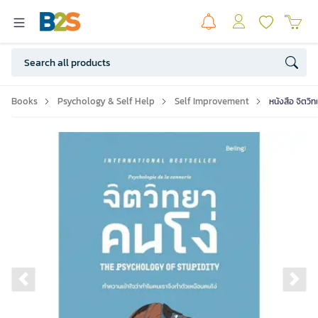
Books
Psychology & Self Help
Self Improvement
หนังสือ จิตวิ
Previous slide
Ne