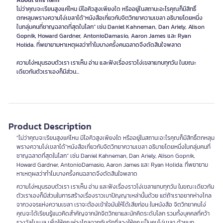
About this item
ไม่ว่าคุณจะเรียนสูงแค่ไหน มีไอคิวสูงเพียงใด หรืออยู่ในสถานะอะไรคุณก็มีสิทธิ์
ตกหลุมพรางความโง่เขลาได้“หนังสือเกี่ยวกับจิตวิทยาความเขลา อธิบายโดยหนึ่ง
ในกลุ่มคนที่ชาญฉลาดที่สุดในโลก” เช่น Daniel Kahneman, Dan Ariely, Alison
Gopnik, Howard Gardner, AntonioDamasio, Aaron James และ Ryan
Holida. ที่พยายามหาเหตุผลว่าทำไมบางครั้งคนฉลาดจึงตัดสินใจพลาด
ความโง่หมุนรอบตัวเรา เราเห็น อ่าน และฟังเรื่องราวโง่เขลาแทบทุกวัน ในขณะ
เดียวกันตัวเราเองก็มีส่วน...
Product Description
"ไม่ว่าคุณจะเรียนสูงแค่ไหน มีไอคิวสูงเพียงใด หรืออยู่ในสถานะอะไรคุณก็มีสิทธิ์ตกหลุม
พรางความโง่เขลาได้“หนังสือเกี่ยวกับจิตวิทยาความเขลา อธิบายโดยหนึ่งในกลุ่มคนที่
ชาญฉลาดที่สุดในโลก” เช่น Daniel Kahneman, Dan Ariely, Alison Gopnik,
Howard Gardner, AntonioDamasio, Aaron James และ Ryan Holida. ที่พยายาม
หาเหตุผลว่าทำไมบางครั้งคนฉลาดจึงตัดสินใจพลาด
ความโง่หมุนรอบตัวเรา เราเห็น อ่าน และฟังเรื่องราวโง่เขลาแทบทุกวัน ในขณะเดียวกัน
ตัวเราเองก็มีส่วนในการสร้างเรื่องราวเบาปัญญาเหล่านั้นด้วย แต่ถ้าเราอยากห่างไกล
จากวงจรแห่งความเขลา เราจะต้องเข้าใจมันให้ได้เสียก่อน ในหนังสือ จิตวิทยาคนโง่
คุณจะได้เรียนรู้แนวคิดสำคัญจากนักจิตวิทยาและนักคิดระดับโลก รวมทั้งบุคคลที่คว้า
รางวัลโนเบล เพื่อให้คุณห่างไกลจากกับดักที่ลวงให้คุณเป็นคนโง่เขลา ด้วยบท