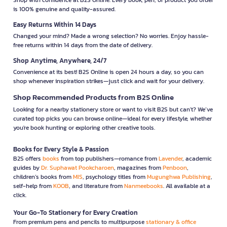
is 100% genuine and quality-assured.
Easy Returns Within 14 Days
Changed your mind? Made a wrong selection? No worries. Enjoy hassle-
free returns within 14 days from the date of delivery.
Shop Anytime, Anywhere, 24/7
Convenience at its best! B2S Online is open 24 hours a day, so you can
shop whenever inspiration strikes—just click and wait for your delivery.
Shop Recommended Products from B2S Online
Looking for a nearby stationery store or want to visit B2S but can't? We’ve
curated top picks you can browse online—ideal for every lifestyle, whether
you're book hunting or exploring other creative tools.
Books for Every Style & Passion
B2S offers
books
from top publishers—romance from
Lavender
, academic
guides by
Dr. Suphawat Pookcharoen
, magazines from
Penboon
,
children’s books from
MIS
, psychology titles from
Mugunghwa Publishing
,
self-help from
KOOB
, and literature from
Nanmeebooks
. All available at a
click.
Your Go-To Stationery for Every Creation
From premium pens and pencils to multipurpose
stationary & office