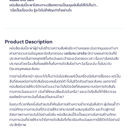
About this item
หนังสือเล่มนี้จะพาไปกะเทาะเปลือกความเป็นมนุษย์เพื่อให้ได้เห็นว่า...
“เมื่อเป็นเรื่องเงิน รู้อะไรไม่สำคัญเท่าทำอย่างไร
Product Description
หนังสือเล่มนี้จะพาผู้อ่านไปสำรวจความสัมพันธ์ระหว่างคนและเงินจากมุมมองต่างๆ
ผ่านการรวบรวมข้อมูลและข้อสังเกตของ
มอร์แกน เฮาเซิล
นักวางแผนการเงินที่มี
ประสบการณ์ในการคลุกคลีทั้งกับเงินและเจ้าของเงินตลอดเวลา เรื่องราวในหนังสือ
ประกอบด้วยเรื่องสั้นที่เผยให้เห็นถึงการตัดสินใจต่างๆ ในเรื่องเงิน ทั้งในระดับ
ปัจเจกบุคคลและสังคม
การอ่านไปทีละหน้า คุณจะได้เห็นว่าเงินไม่เพียงแค่เป็นเครื่องมือในการซื้อของ แต่เป็น
สิ่งที่ส่งผลต่อการตัดสินใจของคนในทุกมิติ ทั้งในชีวิตส่วนตัวและสังคม นอกจากนี้
หนังสือยังช่วยให้เราได้ถามตัวเองว่าอะไรคือปัจจัยที่ส่งผลกระทบต่อการตัดสินใจ
ทางการเงินของเรา? เงินทำให้คนเปลี่ยนไปจริงหรือ? และอะไรคือสิ่งที่ทำให้เราเจอ
ผลลัพธ์ทางการเงินทั้งในแง่ดีและแง่ร้าย?
ในขณะที่เวลาคือหนึ่งในตัวแปรสำคัญในการสร้างความชำนาญในสิ่งใดๆ ผู้เขียนย้ำว่า
การมีทักษะทางการเงินที่ดีจะช่วยให้เราสามารถสร้างสมดุลในชีวิต และก้าวสู่การมี
อิสรภาพทางการเงินได้อย่างยั่งยืน หนังสือเล่มนี้จึงเป็นแนวทางในการสร้างทักษะ
ทางการเงินที่ช่วยให้เราเข้าใจการตัดสินใจที่เกี่ยวข้องกับเงินและการใช้ชีวิตได้อย่างมี
ประสิทธิภาพ