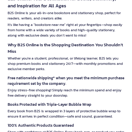
and Inspiration for All Ages
B2S Online is your all-in-one bookstore and stationery shop, perfect for
readers, writers, and creators alike.
It’s like having a "bookstore near me" right at your fingertips—shop easily
from home with a wide variety of books and high-quality stationery,
along with exclusive deals you don’t want to miss!
Why B2S Online Is the Shopping Destination You Shouldn’t
Miss
Whether you're a student, professional, or lifelong learner, B2S lets you
shop premium books and stationery 24/7—with monthly promotions and
exclusive member perks.
Free nationwide shipping* when you meet the minimum purchase
requirement set by the company.
Enjoy stress-free shopping! Simply reach the minimum spend and enjoy
free delivery straight to your doorstep.
Books Protected with Triple-Layer Bubble Wrap
Every book from B2S is wrapped in 3 layers of protective bubble wrap to
ensure it arrives in perfect condition—safe and sound, guaranteed.
100% Authentic Products Guaranteed
Shop with confidence at B2S Online. Every book, pen, or product you order