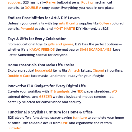
supplies
, B2S has it all—
Parker
ballpoint pens,
Rotring
mechanical
pencils, to
DOUBLE A
copy paper. Everything you need in one place.
Endless Possibilities for Art & DIY Lovers
Unleash your creativity with top
arts & crafts
supplies like
Colleen
colored
pencils,
Pyramid
easels, and
MONT MARTE
DIY kits—only at B2S.
Toys & Gifts for Every Celebration
From educational toys to
gifts and games
, B2S has the perfect options—
whether it’s a
KAKAO FRIENDS
thermal bag or
SIAM BOARDGAMES
’ Love
Letter. Something special for everyone.
Home Essentials That Make Life Easier
Explore practical
household
items like
Anitech
kettles,
Xiaomi
air purifiers,
Double A Care
face masks, and more—ready for your lifestyle.
Innovative IT & Gadgets for Every Digital Life
Elevate your workflow with
IT & gadgets
like
NEO
paper shredders,
WD
external drives, and
GEEZER
wireless keyboard-mouse combos—all
carefully selected for convenience and security.
Functional & Stylish Furniture for Home & Office
B2S also offers functional, space-saving
furniture
to complete your home
or office—like foldable desks from
ONE
and ergonomic chairs from
Furradec