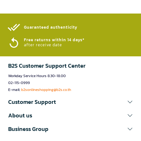
Guaranteed authenticity​
Free returns within 14 days*
after receive date
B2S Customer Support Center
Workday Service Hours 8.30-18.00
02-115-0999
E-mail:
b2sonlineshopping@b2s.co.th
Customer Support
About us
Business Group