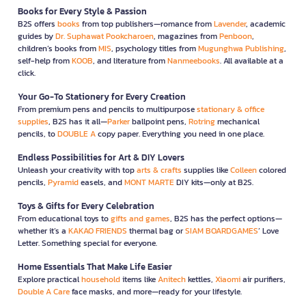
Books for Every Style & Passion
B2S offers
books
from top publishers—romance from
Lavender
, academic
guides by
Dr. Suphawat Pookcharoen
, magazines from
Penboon
,
children’s books from
MIS
, psychology titles from
Mugunghwa Publishing
,
self-help from
KOOB
, and literature from
Nanmeebooks
. All available at a
click.
Your Go-To Stationery for Every Creation
From premium pens and pencils to multipurpose
stationary & office
supplies
, B2S has it all—
Parker
ballpoint pens,
Rotring
mechanical
pencils, to
DOUBLE A
copy paper. Everything you need in one place.
Endless Possibilities for Art & DIY Lovers
Unleash your creativity with top
arts & crafts
supplies like
Colleen
colored
pencils,
Pyramid
easels, and
MONT MARTE
DIY kits—only at B2S.
Toys & Gifts for Every Celebration
From educational toys to
gifts and games
, B2S has the perfect options—
whether it’s a
KAKAO FRIENDS
thermal bag or
SIAM BOARDGAMES
’ Love
Letter. Something special for everyone.
Home Essentials That Make Life Easier
Explore practical
household
items like
Anitech
kettles,
Xiaomi
air purifiers,
Double A Care
face masks, and more—ready for your lifestyle.