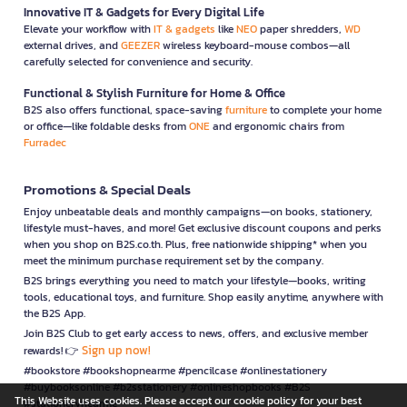
Innovative IT & Gadgets for Every Digital Life
Elevate your workflow with
IT & gadgets
like
NEO
paper shredders,
WD
external drives, and
GEEZER
wireless keyboard-mouse combos—all
carefully selected for convenience and security.
Functional & Stylish Furniture for Home & Office
B2S also offers functional, space-saving
furniture
to complete your home
or office—like foldable desks from
ONE
and ergonomic chairs from
Furradec
Promotions & Special Deals
Enjoy unbeatable deals and monthly campaigns—on books, stationery,
lifestyle must-haves, and more! Get exclusive discount coupons and perks
when you shop on B2S.co.th. Plus, free nationwide shipping* when you
meet the minimum purchase requirement set by the company.
B2S brings everything you need to match your lifestyle—books, writing
tools, educational toys, and furniture. Shop easily anytime, anywhere with
the B2S App.
Join B2S Club to get early access to news, offers, and exclusive member
Sign up now!
rewards! 👉
#bookstore #bookshopnearme #pencilcase #onlinestationery
#buybooksonline #b2sstationery #onlineshopbooks #B2S
This Website uses cookies. Please accept our cookie policy for your best
#stationerynearme