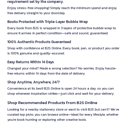
requirement set by the company.
Enjoy stress-free shopping! Simply reach the minimum spend and enjoy
free delivery straight to your doorstep.
Books Protected with Triple-Layer Bubble Wrap
Every book from B2S is wrapped in 3 layers of protective bubble wrap to
ensure it arrives in perfect condition—safe and sound, guaranteed.
100% Authentic Products Guaranteed
Shop with confidence at B2S Online. Every book, pen, or product you order
is 100% genuine and quality-assured.
Easy Returns Within 14 Days
Changed your mind? Made a wrong selection? No worries. Enjoy hassle-
free returns within 14 days from the date of delivery.
Shop Anytime, Anywhere, 24/7
Convenience at its best! B2S Online is open 24 hours a day, so you can
shop whenever inspiration strikes—just click and wait for your delivery.
Shop Recommended Products from B2S Online
Looking for a nearby stationery store or want to visit B2S but can't? We’ve
curated top picks you can browse online—ideal for every lifestyle, whether
you're book hunting or exploring other creative tools.