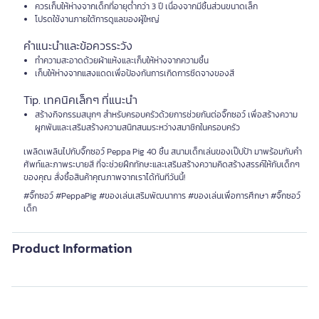
ควรเก็บให้ห่างจากเด็กที่อายุต่ำกว่า 3 ปี เนื่องจากมีชิ้นส่วนขนาดเล็ก
โปรดใช้งานภายใต้การดูแลของผู้ใหญ่
คำแนะนำและข้อควรระวัง
ทำความสะอาดด้วยผ้าแห้งและเก็บให้ห่างจากความชื้น
เก็บให้ห่างจากแสงแดดเพื่อป้องกันการเกิดการซีดจางของสี
Tip. เทคนิคเล็กๆ ที่แนะนำ
สร้างกิจกรรมสนุกๆ สำหรับครอบครัวด้วยการช่วยกันต่อจิ๊กซอว์ เพื่อสร้างความ
ผูกพันและเสริมสร้างความสนิทสนมระหว่างสมาชิกในครอบครัว
เพลิดเพลินไปกับจิ๊กซอว์ Peppa Pig 40 ชิ้น สนามเด็กเล่นของเป๊ปป้า มาพร้อมกับคำ
ศัพท์และภาพระบายสี ที่จะช่วยฝึกทักษะและเสริมสร้างความคิดสร้างสรรค์ให้กับเด็กๆ
ของคุณ สั่งซื้อสินค้าคุณภาพจากเราได้ทันทีวันนี้!
#จิ๊กซอว์ #PeppaPig #ของเล่นเสริมพัฒนาการ #ของเล่นเพื่อการศึกษา #จิ๊กซอว์
เด็ก
Product Information