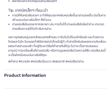
ใช้ผ้าแห้งสะอาดปัดฝุ่นบนหนังสือบ่อยๆ
Tip. เทคนิคเล็กๆ ที่แนะนำ
การมีที่คั่นหนังสือสวยๆ จะทำให้คุณอยากหยิบหนังสือขึ้นมาอ่านบ่อยขึ้น มันเป็นการ
สร้างแรงบันดาลใจเล็กๆ ให้ตัวเอง
อ่านหนังสือในบรรยากาศสบายๆ เช่น การตั้งโต๊ะอ่านหนังสือใกล้หน้าต่าง สามารถ
ช่วยเพิ่มความมีชีวิตชีวาในการอ่าน
เพราะถูกแฟนหนุ่มบอกเลิกแบบสายฟ้าแลบ ดารินจึงไปดื่มเหล้าย้อมใจ และด้วยความ
โกรธและโมโห จึงเผลอทำพิธีสาปแช่งไปโดยไม่รู้ตัว คำสาปนี้กลับส่งผลกระทบกับเพื่อน
แฟนเก่าอย่างขอบฟ้า ทั้งคู่ต้องหาวิธีแก้คำสาปกันให้วุ่น ไม่ว่าจะเป็นการเสนอแนะ
อารมณ์ การเตรียมพื้นที่อ่านหนังสือ หรือการดูแลหนังสือด้วยความใส่ใจ หนังสือเล่มนี้
จะเป็นอีกหนึ่งแรงบันดาลใจให้คุณ
#คำสาป #ความรัก #หนังสือเรื่องราว #แฟนตาซี #หนังสือน่าอ่าน
Product Information