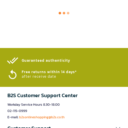
Guaranteed authenticity​
Free returns within 14 days*
after receive date
B2S Customer Support Center
Workday Service Hours 8.30-18.00
02-115-0999
E-mail:
b2sonlineshopping@b2s.co.th