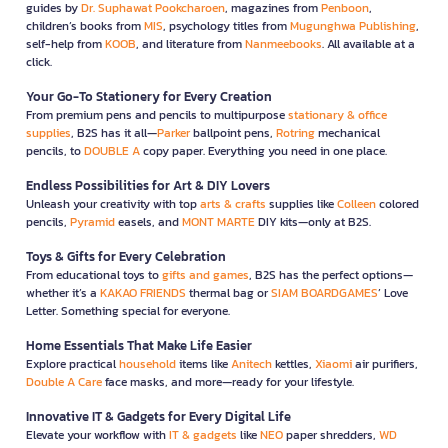
guides by
Dr. Suphawat Pookcharoen
, magazines from
Penboon
,
children’s books from
MIS
, psychology titles from
Mugunghwa Publishing
,
self-help from
KOOB
, and literature from
Nanmeebooks
. All available at a
click.
Your Go-To Stationery for Every Creation
From premium pens and pencils to multipurpose
stationary & office
supplies
, B2S has it all—
Parker
ballpoint pens,
Rotring
mechanical
pencils, to
DOUBLE A
copy paper. Everything you need in one place.
Endless Possibilities for Art & DIY Lovers
Unleash your creativity with top
arts & crafts
supplies like
Colleen
colored
pencils,
Pyramid
easels, and
MONT MARTE
DIY kits—only at B2S.
Toys & Gifts for Every Celebration
From educational toys to
gifts and games
, B2S has the perfect options—
whether it’s a
KAKAO FRIENDS
thermal bag or
SIAM BOARDGAMES
’ Love
Letter. Something special for everyone.
Home Essentials That Make Life Easier
Explore practical
household
items like
Anitech
kettles,
Xiaomi
air purifiers,
Double A Care
face masks, and more—ready for your lifestyle.
Innovative IT & Gadgets for Every Digital Life
Elevate your workflow with
IT & gadgets
like
NEO
paper shredders,
WD