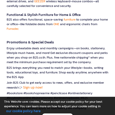
external drives, and
GEEZER
wireless keyboard-mouse combos—all
carefully selected for convenience and security.
Functional & Stylish Furniture for Home & Office
B2S also offers functional, space-saving
furniture
to complete your home
or office—like foldable desks from
ONE
and ergonomic chairs from
Furradec
Promotions & Special Deals
Enjoy unbeatable deals and monthly campaigns—on books, stationery,
lifestyle must-haves, and more! Get exclusive discount coupons and perks
when you shop on B2S.co.th. Plus, free nationwide shipping* when you
meet the minimum purchase requirement set by the company.
B2S brings everything you need to match your lifestyle—books, writing
tools, educational toys, and furniture. Shop easily anytime, anywhere with
the B2S App.
Join B2S Club to get early access to news, offers, and exclusive member
Sign up now!
rewards! 👉
#bookstore #bookshopnearme #pencilcase #onlinestationery
#buybooksonline #b2sstationery #onlineshopbooks #B2S
This Website uses cookies. Please accept our cookie policy for your best
#stationerynearme
experience. You can learn more on how to adjust your cookie setting in
*Terms and conditions apply as specified by the company.
our cookie policy here