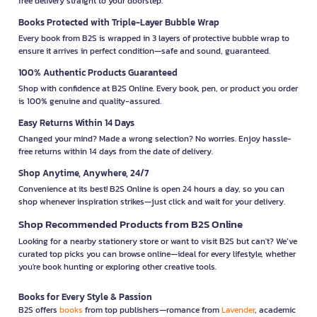
free delivery straight to your doorstep.
Books Protected with Triple-Layer Bubble Wrap
Every book from B2S is wrapped in 3 layers of protective bubble wrap to
ensure it arrives in perfect condition—safe and sound, guaranteed.
100% Authentic Products Guaranteed
Shop with confidence at B2S Online. Every book, pen, or product you order
is 100% genuine and quality-assured.
Easy Returns Within 14 Days
Changed your mind? Made a wrong selection? No worries. Enjoy hassle-
free returns within 14 days from the date of delivery.
Shop Anytime, Anywhere, 24/7
Convenience at its best! B2S Online is open 24 hours a day, so you can
shop whenever inspiration strikes—just click and wait for your delivery.
Shop Recommended Products from B2S Online
Looking for a nearby stationery store or want to visit B2S but can't? We’ve
curated top picks you can browse online—ideal for every lifestyle, whether
you're book hunting or exploring other creative tools.
Books for Every Style & Passion
B2S offers
books
from top publishers—romance from
Lavender
, academic