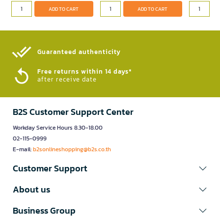
ADD TO CART
ADD TO CART
Guaranteed authenticity​
Free returns within 14 days*
after receive date
B2S Customer Support Center
Workday Service Hours 8.30-18.00
02-115-0999
E-mail:
b2sonlineshopping@b2s.co.th
Customer Support
About us
Business Group