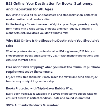
B2S Online: Your Destination for Books, Stationery,
and Inspiration for All Ages
B2S Online is your all-in-one bookstore and stationery shop, perfect for
readers, writers, and creators alike.
It’s like having a "bookstore near me" right at your fingertips—shop easily
from home with a wide variety of books and high-quality stationery,
along with exclusive deals you don’t want to miss!
Why B2S Online Is the Shopping Destination You Shouldn’t
Miss
Whether you're a student, professional, or lifelong learner, B2S lets you
shop premium books and stationery 24/7—with monthly promotions and
exclusive member perks.
Free nationwide shipping* when you meet the minimum purchase
requirement set by the company.
Enjoy stress-free shopping! Simply reach the minimum spend and enjoy
free delivery straight to your doorstep.
Books Protected with Triple-Layer Bubble Wrap
Every book from B2S is wrapped in 3 layers of protective bubble wrap to
ensure it arrives in perfect condition—safe and sound, guaranteed.
100% Authentic Products Guaranteed