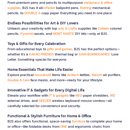
From premium pens and pencils to multipurpose
stationary & office
supplies
, B2S has it all—
Parker
ballpoint pens,
Rotring
mechanical
pencils, to
DOUBLE A
copy paper. Everything you need in one place.
Endless Possibilities for Art & DIY Lovers
Unleash your creativity with top
arts & crafts
supplies like
Colleen
colored
pencils,
Pyramid
easels, and
MONT MARTE
DIY kits—only at B2S.
Toys & Gifts for Every Celebration
From educational toys to
gifts and games
, B2S has the perfect options—
whether it’s a
KAKAO FRIENDS
thermal bag or
SIAM BOARDGAMES
’ Love
Letter. Something special for everyone.
Home Essentials That Make Life Easier
Explore practical
household
items like
Anitech
kettles,
Xiaomi
air purifiers,
Double A Care
face masks, and more—ready for your lifestyle.
Innovative IT & Gadgets for Every Digital Life
Elevate your workflow with
IT & gadgets
like
NEO
paper shredders,
WD
external drives, and
GEEZER
wireless keyboard-mouse combos—all
carefully selected for convenience and security.
Functional & Stylish Furniture for Home & Office
B2S also offers functional, space-saving
furniture
to complete your home
or office—like foldable desks from
ONE
and ergonomic chairs from