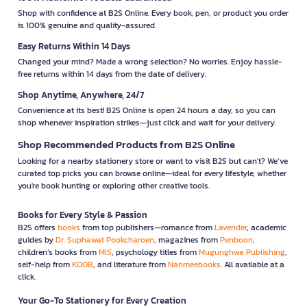
Shop with confidence at B2S Online. Every book, pen, or product you order
is 100% genuine and quality-assured.
Easy Returns Within 14 Days
Changed your mind? Made a wrong selection? No worries. Enjoy hassle-
free returns within 14 days from the date of delivery.
Shop Anytime, Anywhere, 24/7
Convenience at its best! B2S Online is open 24 hours a day, so you can
shop whenever inspiration strikes—just click and wait for your delivery.
Shop Recommended Products from B2S Online
Looking for a nearby stationery store or want to visit B2S but can't? We’ve
curated top picks you can browse online—ideal for every lifestyle, whether
you're book hunting or exploring other creative tools.
Books for Every Style & Passion
B2S offers
books
from top publishers—romance from
Lavender
, academic
guides by
Dr. Suphawat Pookcharoen
, magazines from
Penboon
,
children’s books from
MIS
, psychology titles from
Mugunghwa Publishing
,
self-help from
KOOB
, and literature from
Nanmeebooks
. All available at a
click.
Your Go-To Stationery for Every Creation