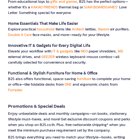
From educational toys to
gifts and games
, B2S has the perfect options—
whether it’s a
KAKAO FRIENDS
thermal bag or
SIAM BOARDGAMES
’ Love
Letter. Something special for everyone.
Home Essentials That Make Life Easier
Explore practical
household
items like
Anitech
kettles,
Xiaomi
air purifiers,
Double A Care
face masks, and more—ready for your lifestyle.
Innovative IT & Gadgets for Every Digital Life
Elevate your workflow with
IT & gadgets
like
NEO
paper shredders,
WD
external drives, and
GEEZER
wireless keyboard-mouse combos—all
carefully selected for convenience and security.
Functional & Stylish Furniture for Home & Office
B2S also offers functional, space-saving
furniture
to complete your home
or office—like foldable desks from
ONE
and ergonomic chairs from
Furradec
Promotions & Special Deals
Enjoy unbeatable deals and monthly campaigns—on books, stationery,
lifestyle must-haves, and more! Get exclusive discount coupons and perks
when you shop on B2S.co.th. Plus, free nationwide shipping* when you
meet the minimum purchase requirement set by the company.
B2S brings everything you need to match your lifestyle—books, writing