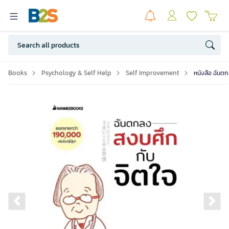
Books
Psychology & Self Help
Self Improvement
หนังสือ ฉันต
Previous slide
Ne