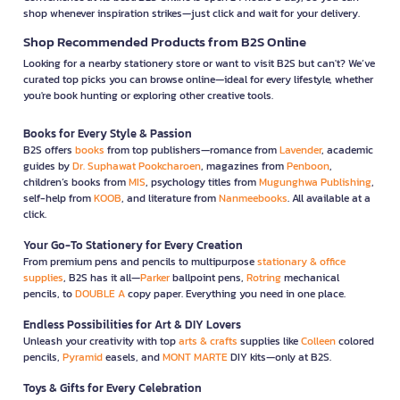
shop whenever inspiration strikes—just click and wait for your delivery.
Shop Recommended Products from B2S Online
Looking for a nearby stationery store or want to visit B2S but can't? We’ve
curated top picks you can browse online—ideal for every lifestyle, whether
you're book hunting or exploring other creative tools.
Books for Every Style & Passion
B2S offers
books
from top publishers—romance from
Lavender
, academic
guides by
Dr. Suphawat Pookcharoen
, magazines from
Penboon
,
children’s books from
MIS
, psychology titles from
Mugunghwa Publishing
,
self-help from
KOOB
, and literature from
Nanmeebooks
. All available at a
click.
Your Go-To Stationery for Every Creation
From premium pens and pencils to multipurpose
stationary & office
supplies
, B2S has it all—
Parker
ballpoint pens,
Rotring
mechanical
pencils, to
DOUBLE A
copy paper. Everything you need in one place.
Endless Possibilities for Art & DIY Lovers
Unleash your creativity with top
arts & crafts
supplies like
Colleen
colored
pencils,
Pyramid
easels, and
MONT MARTE
DIY kits—only at B2S.
Toys & Gifts for Every Celebration