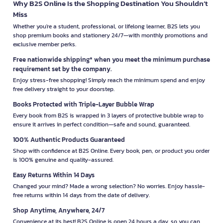
Why B2S Online Is the Shopping Destination You Shouldn’t
Miss
Whether you're a student, professional, or lifelong learner, B2S lets you
shop premium books and stationery 24/7—with monthly promotions and
exclusive member perks.
Free nationwide shipping* when you meet the minimum purchase
requirement set by the company.
Enjoy stress-free shopping! Simply reach the minimum spend and enjoy
free delivery straight to your doorstep.
Books Protected with Triple-Layer Bubble Wrap
Every book from B2S is wrapped in 3 layers of protective bubble wrap to
ensure it arrives in perfect condition—safe and sound, guaranteed.
100% Authentic Products Guaranteed
Shop with confidence at B2S Online. Every book, pen, or product you order
is 100% genuine and quality-assured.
Easy Returns Within 14 Days
Changed your mind? Made a wrong selection? No worries. Enjoy hassle-
free returns within 14 days from the date of delivery.
Shop Anytime, Anywhere, 24/7
Convenience at its best! B2S Online is open 24 hours a day, so you can