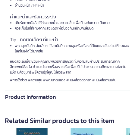
ISBN : 9786160468201
จำนวนหน้า : 144 หน้า
คำแนะนำและข้อควรระวัง
เก็บรักษาหนังสือให้ห่างจากน้ำและความชื้น เพื่อป้องกันความเสียหาย
ควรเก็บในที่ที่ห่างจากแสงแดดเพื่อป้องกันหน้าปกเล่มซีด
Tip. เทคนิคเล็กๆ ที่แนะนำ
พกสมุดบันทึกเล่มเล็กๆ ไว้จดบันทึกความสุขหรือเรื่องที่ดีในแต่ละวัน ช่วยให้เรามอง
โลกในแง่ดีได้มากขึ้น
หนังสือเล่มนี้จะช่วยให้คุณค้นพบวิธีการใช้ชีวิตที่มีความสุขผ่านประสบการณ์จาก
จิตแพทย์ชื่อดัง คำแนะนำจากเรื่องราวจริงเพื่อปรับโปรแกรมความคิดและมองโลกใน
แง่ดี นี่คือขุมทรัพย์ความรู้ที่คุณไม่ควรพลาด
#การใช้ชีวิต #ความสุข #พัฒนาตนเอง #หนังสือจิตวิทยา #หนังสืออ่านเล่น
Product Information
Related Similar products to this item