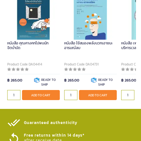
หนังสือ คุณคางคกไปพบนัก
หนังสือ ใช้สมองพลังบวกเอาชนะ
หนังสือ เพรา
จิตบำบัด
อารมณ์ลบ
บริหารเวลาแบ
Product Code DA04414
Product Code DA04731
Product Cod
฿ 265.00
READY TO
฿ 265.00
READY TO
฿ 265.00
SHIP
SHIP
ADD TO CART
ADD TO CART
Guaranteed authenticity​
Free returns within 14 days*
after receive date