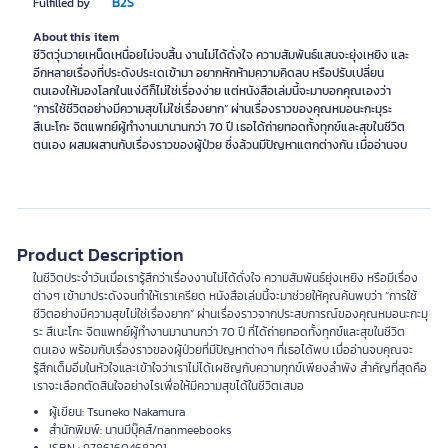
B2S
Fulfilled by
About this item
ชีวิตวุ่นวายเหน็ดเหนื่อยไม่จบสิ้น งานไม่ได้ดั่งใจ ความสัมพันธ์แสนจะยุ่งเหยิง และ
อีกหลายเรื่องที่ประดังประเดเข้ามา อยากหักห้ามความคิดลบ หรือปรับเปลี่ยน
ตนเองให้มองโลกในแง่ดีก็ไม่ใช่เรื่องง่าย แต่หนังสือเล่มนี้จะมาบอกคุณเองว่า
“การใช้ชีวิตอย่างมีความสุขไม่ใช่เรื่องยาก” ผ่านเรื่องราวของคุณหมอนะกะมุระ
สึเนะโกะ จิตแพทย์ผู้ทำงานมานานกว่า 70 ปี เธอได้ถ่ายทอดทั้งทุกข์และสุขในชีวิต
ตนเอง ผสมผสานกับเรื่องราวของผู้ป่วย ซึ่งล้วนมีปัญหาแตกต่างกัน เมื่ออ่านจบ
Product Description
ในชีวิตประจำวันเมื่อเรารู้สึกว่าเรื่องงานไม่ได้ดั่งใจ ความสัมพันธ์ยุ่งเหยิง หรือมีเรื่อง
ต่างๆ เข้ามาประดังจนทำให้เราเครียด หนังสือเล่มนี้จะมาช่วยให้คุณค้นพบว่า “การใช้
ชีวิตอย่างมีความสุขไม่ใช่เรื่องยาก” ผ่านเรื่องราวจากประสบการณ์ของคุณหมอนะกะมุ
ระ สึเนะโกะ จิตแพทย์ผู้ทำงานมานานกว่า 70 ปี ที่ได้ถ่ายทอดทั้งทุกข์และสุขในชีวิต
ตนเอง พร้อมกับเรื่องราวของผู้ป่วยที่มีปัญหาต่างๆ ที่เธอได้พบ เมื่ออ่านจบคุณจะ
รู้สึกเต็มอิ่มในหัวใจและเข้าใจว่าเราไม่ได้เผชิญกับความทุกข์เพียงลำพัง สำคัญที่สุดคือ
เราจะเลือกตัดสินใจอย่างไรเพื่อให้มีความสุขได้ในชีวิตเสมอ
ผู้เขียน: Tsuneko Nakamura
สำนักพิมพ์: นานมีบุ๊คส์/nanmeebooks