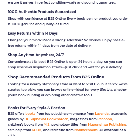
ensure it arrives in perfect condition—safe and sound, guaranteed.
100% Authentic Products Guaranteed
Shop with confidence at B2S Online. Every book, pen, or product you order
is 100% genuine and quality-assured.
Easy Returns Within 14 Days
Changed your mind? Made a wrong selection? No worries. Enjoy hassle-
free returns within 14 days from the date of delivery.
Shop Anytime, Anywhere, 24/7
Convenience at its best! B2S Online is open 24 hours a day, so you can
shop whenever inspiration strikes—just click and wait for your delivery.
Shop Recommended Products from B2S Online
Looking for a nearby stationery store or want to visit B2S but can't? We’ve
curated top picks you can browse online—ideal for every lifestyle, whether
you're book hunting or exploring other creative tools.
Books for Every Style & Passion
B2S offers
books
from top publishers—romance from
Lavender
, academic
guides by
Dr. Suphawat Pookcharoen
, magazines from
Penboon
,
children’s books from
MIS
, psychology titles from
Mugunghwa Publishing
,
self-help from
KOOB
, and literature from
Nanmeebooks
. All available at a
click.