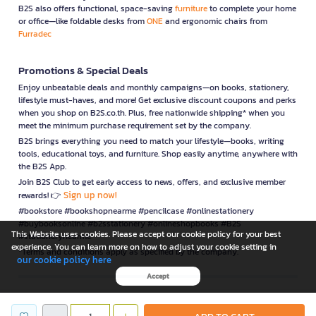
B2S also offers functional, space-saving
furniture
to complete your home
or office—like foldable desks from
ONE
and ergonomic chairs from
Furradec
Promotions & Special Deals
Enjoy unbeatable deals and monthly campaigns—on books, stationery,
lifestyle must-haves, and more! Get exclusive discount coupons and perks
when you shop on B2S.co.th. Plus, free nationwide shipping* when you
meet the minimum purchase requirement set by the company.
B2S brings everything you need to match your lifestyle—books, writing
tools, educational toys, and furniture. Shop easily anytime, anywhere with
the B2S App.
Join B2S Club to get early access to news, offers, and exclusive member
Sign up now!
rewards! 👉
#bookstore #bookshopnearme #pencilcase #onlinestationery
#buybooksonline #b2sstationery #onlineshopbooks #B2S
This Website uses cookies. Please accept our cookie policy for your best
#stationerynearme
experience. You can learn more on how to adjust your cookie setting in
*Terms and conditions apply as specified by the company.
our cookie policy here
Accept
is a company operating under