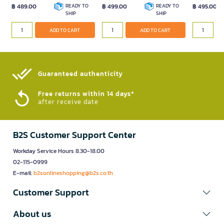
฿ 489.00
READY TO
฿ 499.00
READY TO
฿ 495.00
SHIP
SHIP
ADD TO CART
ADD TO CART
Guaranteed authenticity​
Free returns within 14 days*
after receive date
B2S Customer Support Center
Workday Service Hours 8.30-18.00
02-115-0999
E-mail:
b2sonlineshopping@b2s.co.th
Customer Support
About us