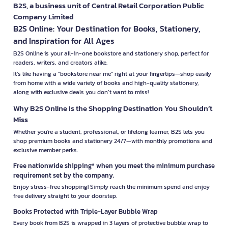
B2S, a business unit of Central Retail Corporation Public
Company Limited
B2S Online: Your Destination for Books, Stationery,
and Inspiration for All Ages
B2S Online is your all-in-one bookstore and stationery shop, perfect for
readers, writers, and creators alike.
It’s like having a "bookstore near me" right at your fingertips—shop easily
from home with a wide variety of books and high-quality stationery,
along with exclusive deals you don’t want to miss!
Why B2S Online Is the Shopping Destination You Shouldn’t
Miss
Whether you're a student, professional, or lifelong learner, B2S lets you
shop premium books and stationery 24/7—with monthly promotions and
exclusive member perks.
Free nationwide shipping* when you meet the minimum purchase
requirement set by the company.
Enjoy stress-free shopping! Simply reach the minimum spend and enjoy
free delivery straight to your doorstep.
Books Protected with Triple-Layer Bubble Wrap
Every book from B2S is wrapped in 3 layers of protective bubble wrap to