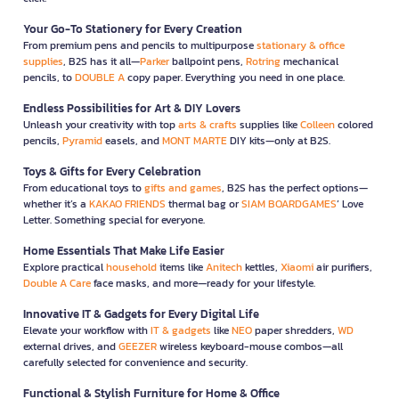
Your Go-To Stationery for Every Creation
From premium pens and pencils to multipurpose
stationary & office
supplies
, B2S has it all—
Parker
ballpoint pens,
Rotring
mechanical
pencils, to
DOUBLE A
copy paper. Everything you need in one place.
Endless Possibilities for Art & DIY Lovers
Unleash your creativity with top
arts & crafts
supplies like
Colleen
colored
pencils,
Pyramid
easels, and
MONT MARTE
DIY kits—only at B2S.
Toys & Gifts for Every Celebration
From educational toys to
gifts and games
, B2S has the perfect options—
whether it’s a
KAKAO FRIENDS
thermal bag or
SIAM BOARDGAMES
’ Love
Letter. Something special for everyone.
Home Essentials That Make Life Easier
Explore practical
household
items like
Anitech
kettles,
Xiaomi
air purifiers,
Double A Care
face masks, and more—ready for your lifestyle.
Innovative IT & Gadgets for Every Digital Life
Elevate your workflow with
IT & gadgets
like
NEO
paper shredders,
WD
external drives, and
GEEZER
wireless keyboard-mouse combos—all
carefully selected for convenience and security.
Functional & Stylish Furniture for Home & Office