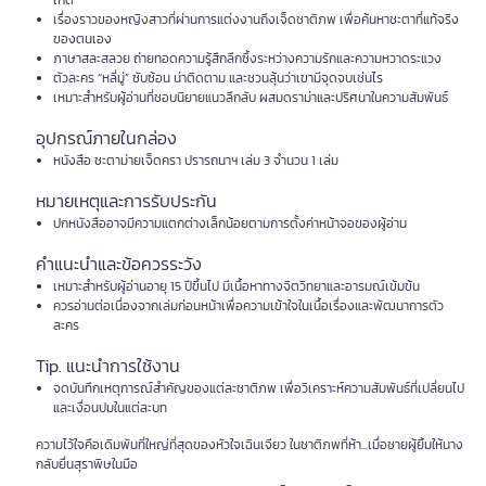
เกิด”
เรื่องราวของหญิงสาวที่ผ่านการแต่งงานถึงเจ็ดชาติภพ เพื่อค้นหาชะตาที่แท้จริง
ของตนเอง
ภาษาสละสลวย ถ่ายทอดความรู้สึกลึกซึ้งระหว่างความรักและความหวาดระแวง
ตัวละคร “หลี่มู่” ซับซ้อน น่าติดตาม และชวนลุ้นว่าเขามีจุดจบเช่นไร
เหมาะสำหรับผู้อ่านที่ชอบนิยายแนวลึกลับ ผสมดราม่าและปริศนาในความสัมพันธ์
อุปกรณ์ภายในกล่อง
หนังสือ ชะตาม่ายเจ็ดครา ปรารถนาฯ เล่ม 3 จำนวน 1 เล่ม
หมายเหตุและการรับประกัน
ปกหนังสืออาจมีความแตกต่างเล็กน้อยตามการตั้งค่าหน้าจอของผู้อ่าน
คำแนะนำและข้อควรระวัง
เหมาะสำหรับผู้อ่านอายุ 15 ปีขึ้นไป มีเนื้อหาทางจิตวิทยาและอารมณ์เข้มข้น
ควรอ่านต่อเนื่องจากเล่มก่อนหน้าเพื่อความเข้าใจในเนื้อเรื่องและพัฒนาการตัว
ละคร
Tip. แนะนำการใช้งาน
จดบันทึกเหตุการณ์สำคัญของแต่ละชาติภพ เพื่อวิเคราะห์ความสัมพันธ์ที่เปลี่ยนไป
และเงื่อนปมในแต่ละบท
ความไว้ใจคือเดิมพันที่ใหญ่ที่สุดของหัวใจเฉินเจียว ในชาติภพที่ห้า...เมื่อชายผู้ยิ้มให้นาง
กลับยื่นสุราพิษในมือ