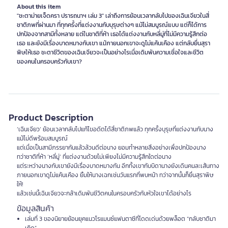
About this item
"ชะตาม่ายเจ็ดครา ปรารถนาฯ เล่ม 3" เล่าถึงการย้อนเวลากลับไปของเฉินเจียวในสี่
ชาติภพที่ผ่านมา ที่ทุกครั้งที่แต่งงานกับบุรุษต่างๆ แม้ไม่สมบูรณ์แบบ แต่ก็ได้การ
ปกป้องจากสามีทั้งหลาย แต่ในชาติที่ห้า เธอได้แต่งงานกับหลี่มู่ที่ไม่มีความรู้สึกต่อ
เธอ และยังมีเรื่องบาดหมางกับเขา แม้ภายนอกเขาจะดูไม่แค้นเคือง แต่กลับยื่นสุรา
พิษให้เธอ ชะตาชีวิตของเฉินเจียวจะเป็นอย่างไรเมื่อเดิมพันความเชื่อใจและชีวิต
ของคนในครอบครัวกับเขา?
Product Description
‘เฉินเจียว‘ ย้อนเวลากลับไปแก้ไขอดีตได้สี่ชาติภพแล้ว ทุกครั้งบุรุษที่แต่งงานกับนาง
แม้ไม่ดีพร้อมสมบูรณ์
แต่เมื่อเป็นสามีภรรยากันแล้วล้วนดีต่อนาง ยอมทำหลายสิ่งอย่างเพื่อปกป้องนาง
ทว่าชาติที่ห้า ‘หลี่มู่’ ที่แต่งงานด้วยไม่เพียงไม่มีความรู้สึกใดต่อนาง
แต่ระหว่างนางกับเขายังมีเรื่องบาดหมางกัน อีกทั้งเขากับบิดานางยังเดินคนละเส้นทาง
ภายนอกเขาดูไม่แค้นเคือง ยิ้มให้นางเฉกเช่นวันแรกที่พบหน้า ทว่าจากนั้นก็ยื่นสุราพิษ
ให้!
แล้วเช่นนี้เฉินเจียวจะกล้าเดิมพันชีวิตคนในครอบครัวกับหัวใจเขาได้อย่างไร
ข้อมูลสินค้า
เล่มที่ 3 ของนิยายย้อนยุคแนวโรแมนซ์แฟนตาซีที่โดดเด่นด้วยพล็อต “กลับชาติมา