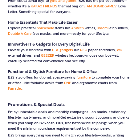
From educational toys to
gifts and games
, B2S has the perfect options—
whether it’s a
KAKAO FRIENDS
thermal bag or
SIAM BOARDGAMES
’ Love
Letter. Something special for everyone.
Home Essentials That Make Life Easier
Explore practical
household
items like
Anitech
kettles,
Xiaomi
air purifiers,
Double A Care
face masks, and more—ready for your lifestyle.
Innovative IT & Gadgets for Every Digital Life
Elevate your workflow with
IT & gadgets
like
NEO
paper shredders,
WD
external drives, and
GEEZER
wireless keyboard-mouse combos—all
carefully selected for convenience and security.
Functional & Stylish Furniture for Home & Office
B2S also offers functional, space-saving
furniture
to complete your home
or office—like foldable desks from
ONE
and ergonomic chairs from
Furradec
Promotions & Special Deals
Enjoy unbeatable deals and monthly campaigns—on books, stationery,
lifestyle must-haves, and more! Get exclusive discount coupons and perks
when you shop on B2S.co.th. Plus, free nationwide shipping* when you
meet the minimum purchase requirement set by the company.
B2S brings everything you need to match your lifestyle—books, writing