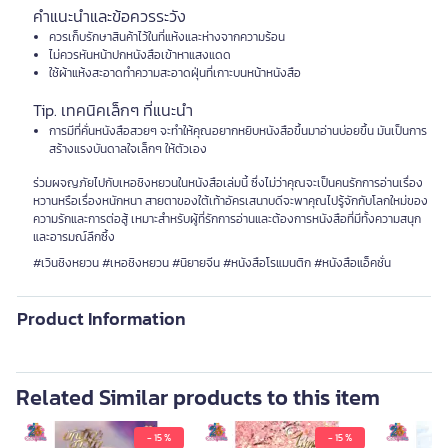
คำแนะนำและข้อควรระวัง
ควรเก็บรักษาสินค้าไว้ในที่แห้งและห่างจากความร้อน
ไม่ควรหันหน้าปกหนังสือเข้าหาแสงแดด
ใช้ผ้าแห้งสะอาดทำความสะอาดฝุ่นที่เกาะบนหน้าหนังสือ
Tip. เทคนิคเล็กๆ ที่แนะนำ
การมีที่คั่นหนังสือสวยๆ จะทำให้คุณอยากหยิบหนังสือขึ้นมาอ่านบ่อยขึ้น มันเป็นการ
สร้างแรงบันดาลใจเล็กๆ ให้ตัวเอง
ร่วมผจญภัยไปกับเหอชิงหยวนในหนังสือเล่มนี้ ซึ่งไม่ว่าคุณจะเป็นคนรักการอ่านเรื่อง
หวานหรือเรื่องหนักหนา สายตาของใต้เท้าอัครเสนาบดีจะพาคุณไปรู้จักกับโลกใหม่ของ
ความรักและการต่อสู้ เหมาะสำหรับผู้ที่รักการอ่านและต้องการหนังสือที่มีทั้งความสนุก
และอารมณ์ลึกซึ้ง
#เวินชิงหยวน #เหอชิงหยวน #นิยายจีน #หนังสือโรแมนติก #หนังสือแอ็คชั่น
Product Information
Related Similar products to this item
- 15 %
- 15 %