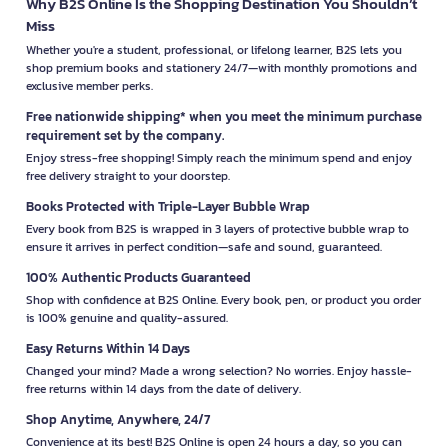
Why B2S Online Is the Shopping Destination You Shouldn’t
Miss
Whether you're a student, professional, or lifelong learner, B2S lets you
shop premium books and stationery 24/7—with monthly promotions and
exclusive member perks.
Free nationwide shipping* when you meet the minimum purchase
requirement set by the company.
Enjoy stress-free shopping! Simply reach the minimum spend and enjoy
free delivery straight to your doorstep.
Books Protected with Triple-Layer Bubble Wrap
Every book from B2S is wrapped in 3 layers of protective bubble wrap to
ensure it arrives in perfect condition—safe and sound, guaranteed.
100% Authentic Products Guaranteed
Shop with confidence at B2S Online. Every book, pen, or product you order
is 100% genuine and quality-assured.
Easy Returns Within 14 Days
Changed your mind? Made a wrong selection? No worries. Enjoy hassle-
free returns within 14 days from the date of delivery.
Shop Anytime, Anywhere, 24/7
Convenience at its best! B2S Online is open 24 hours a day, so you can