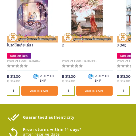
หนังสือ บัณฑิตชาวนา ขอท่านใต้เท้า
หนังสือ ไม่งามสง่าเท่าเสด็จอา เล่ม
หนังสือ ไม่งา
โปรดให้อภัย เล่ม 1
2
3 (จบ)
Add-on Deal
Add-on De
Product Code DA04167
Product Code DA06095
Product Cod
฿ 313.00
READY TO
฿ 313.00
READY TO
฿ 313.00
฿
SHIP
฿
SHIP
฿
369.00
369.00
369.00
ADD TO CART
ADD TO CART
Guaranteed authenticity​
Free returns within 14 days*
after receive date