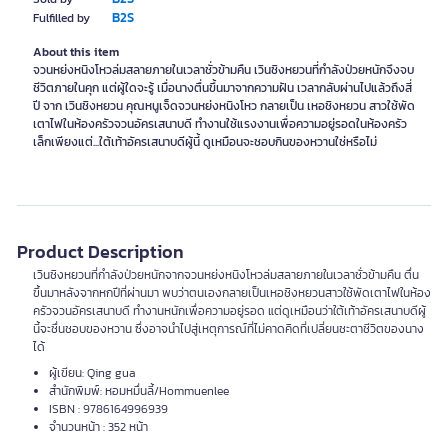
B2S
Fulfilled by
About this item
จวนหย่งหนิงโหวล่มสลายภายในเวลาชั่วข้ามคืน เวินชิงหยวนที่กำลังป่วยหนักจึงจบ
ชีวิตภายในคุก แต่ผู้ใดจะรู้ เมื่อนางตื่นขึ้นมาจากความฝัน เวลากลับผ่านไปแล้วถึงสี่
ปี จาก เวินชิงหยวน คุณหนูเจ็ดจวนหย่งหนิงโหว กลายเป็น เหอชิงหยวน สาวใช้พัด
เตาไฟในห้องครัวจวนอัครเสนาบดี ทำงานใช้แรงงานเพื่อความอยู่รอดในห้องครัว
เล็กเพียงแต่...ใต้เท้าอัครเสนาบดีผู้นี้ ดูเหมือนจะชอบกินของหวานใช่หรือไม่
Product Description
เวินชิงหยวนที่กำลังป่วยหนักจากจวนหย่งหนิงโหวล่มสลายภายในเวลาชั่วข้ามคืน ตื่น
ขึ้นมาหลังจากหกปีที่ผ่านมา พบว่าตนเองกลายเป็นเหอชิงหยวนสาวใช้พัดเตาไฟในห้อง
ครัวจวนอัครเสนาบดี ทำงานหนักเพื่อความอยู่รอด แต่ดูเหมือนว่าใต้เท้าอัครเสนาบดีผู้
นี้จะชื่นชอบของหวาน ซึ่งอาจนำไปสู่เหตุการณ์ที่ไม่คาดคิดที่เปลี่ยนชะตาชีวิตของนาง
ได้
ผู้เขียน: Qing gua
สำนักพิมพ์: หอมหมื่นลี้/Hommuenlee
ISBN : 9786164996939
จำนวนหน้า : 352 หน้า