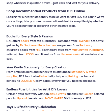
shop whenever inspiration strikes—just click and wait for your delivery.
Shop Recommended Products from B2S Online
Looking for a nearby stationery store or want to visit B2S but can't? We’ve
curated top picks you can browse online—ideal for every lifestyle, whether
you're book hunting or exploring other creative tools.
Books for Every Style & Passion
B2S offers
books
from top publishers—romance from
Lavender
, academic
guides by
Dr. Suphawat Pookcharoen
, magazines from
Penboon
,
children’s books from
MIS
, psychology titles from
Mugunghwa Publishing
,
self-help from
KOOB
, and literature from
Nanmeebooks
. All available at a
click.
Your Go-To Stationery for Every Creation
From premium pens and pencils to multipurpose
stationary & office
supplies
, B2S has it all—
Parker
ballpoint pens,
Rotring
mechanical
pencils, to
DOUBLE A
copy paper. Everything you need in one place.
Endless Possibilities for Art & DIY Lovers
Unleash your creativity with top
arts & crafts
supplies like
Colleen
colored
pencils,
Pyramid
easels, and
MONT MARTE
DIY kits—only at B2S.
Toys & Gifts for Every Celebration