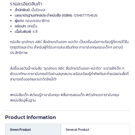
รายละเอียดสินค้า
สำนักพิมม์:
เอ็มไอเอส
เลขมาตรฐานสากลประจำหนังสือ (ISBN):
1294877754626
ผู้แต่ง:
กองบรรณาธิการ
ชนิดปก:
ปกแข็ง
เนื้อในพิมพ์:
4 สี
หนังสือ ชุดอักษร ABC สื่ออักษรดึงออก-แปะติด เป็นเครื่องมือการเรียนรู้ที่ควรมีไว้ใน
ทุกธุรกิจและบ้าน สำหรับผู้ที่ต้องการส่งเสริมทักษะภาษาอังกฤษของเด็กๆ อย่างมี
ประสิทธิภาพ
สั่งซื้อเลยวันนี้! หนังสือ "ชุดอักษร ABC สื่ออักษรดึงออก-แปะติด" จะช่วยให้เด็ก ๆ
พัฒนาทักษะภาษาอังกฤษได้อย่างสนุกสนาน พร้อมเรียนรู้คำศัพท์และคำแปลผ่านสื่อที่
สามารถดึงออกและแปะติดใหม่ได้!
#หนังสือเด็ก #เรียนรู้ภาษาอังกฤษ #สื่อการสอนเด็ก #ตัวอักษรภาษาอังกฤษ
#หนังสือปูพื้นฐาน
Product Information
Green Product
General Product