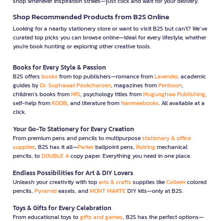
shop whenever inspiration strikes—just click and wait for your delivery.
Shop Recommended Products from B2S Online
Looking for a nearby stationery store or want to visit B2S but can't? We’ve
curated top picks you can browse online—ideal for every lifestyle, whether
you're book hunting or exploring other creative tools.
Books for Every Style & Passion
B2S offers
books
from top publishers—romance from
Lavender
, academic
guides by
Dr. Suphawat Pookcharoen
, magazines from
Penboon
,
children’s books from
MIS
, psychology titles from
Mugunghwa Publishing
,
self-help from
KOOB
, and literature from
Nanmeebooks
. All available at a
click.
Your Go-To Stationery for Every Creation
From premium pens and pencils to multipurpose
stationary & office
supplies
, B2S has it all—
Parker
ballpoint pens,
Rotring
mechanical
pencils, to
DOUBLE A
copy paper. Everything you need in one place.
Endless Possibilities for Art & DIY Lovers
Unleash your creativity with top
arts & crafts
supplies like
Colleen
colored
pencils,
Pyramid
easels, and
MONT MARTE
DIY kits—only at B2S.
Toys & Gifts for Every Celebration
From educational toys to
gifts and games
, B2S has the perfect options—