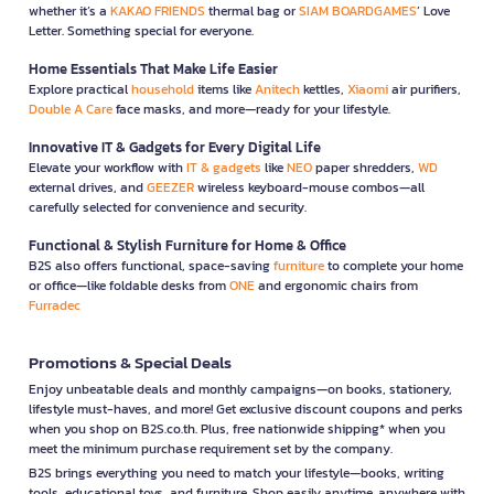
whether it’s a
KAKAO FRIENDS
thermal bag or
SIAM BOARDGAMES
’ Love
Letter. Something special for everyone.
Home Essentials That Make Life Easier
Explore practical
household
items like
Anitech
kettles,
Xiaomi
air purifiers,
Double A Care
face masks, and more—ready for your lifestyle.
Innovative IT & Gadgets for Every Digital Life
Elevate your workflow with
IT & gadgets
like
NEO
paper shredders,
WD
external drives, and
GEEZER
wireless keyboard-mouse combos—all
carefully selected for convenience and security.
Functional & Stylish Furniture for Home & Office
B2S also offers functional, space-saving
furniture
to complete your home
or office—like foldable desks from
ONE
and ergonomic chairs from
Furradec
Promotions & Special Deals
Enjoy unbeatable deals and monthly campaigns—on books, stationery,
lifestyle must-haves, and more! Get exclusive discount coupons and perks
when you shop on B2S.co.th. Plus, free nationwide shipping* when you
meet the minimum purchase requirement set by the company.
B2S brings everything you need to match your lifestyle—books, writing
tools, educational toys, and furniture. Shop easily anytime, anywhere with