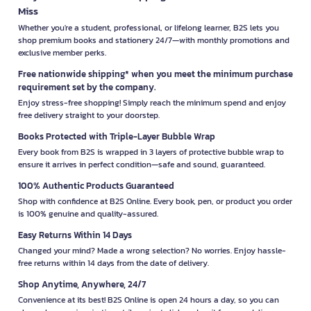
Miss
Whether you're a student, professional, or lifelong learner, B2S lets you
shop premium books and stationery 24/7—with monthly promotions and
exclusive member perks.
Free nationwide shipping* when you meet the minimum purchase
requirement set by the company.
Enjoy stress-free shopping! Simply reach the minimum spend and enjoy
free delivery straight to your doorstep.
Books Protected with Triple-Layer Bubble Wrap
Every book from B2S is wrapped in 3 layers of protective bubble wrap to
ensure it arrives in perfect condition—safe and sound, guaranteed.
100% Authentic Products Guaranteed
Shop with confidence at B2S Online. Every book, pen, or product you order
is 100% genuine and quality-assured.
Easy Returns Within 14 Days
Changed your mind? Made a wrong selection? No worries. Enjoy hassle-
free returns within 14 days from the date of delivery.
Shop Anytime, Anywhere, 24/7
Convenience at its best! B2S Online is open 24 hours a day, so you can