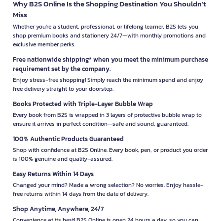
Why B2S Online Is the Shopping Destination You Shouldn’t
Miss
Whether you're a student, professional, or lifelong learner, B2S lets you
shop premium books and stationery 24/7—with monthly promotions and
exclusive member perks.
Free nationwide shipping* when you meet the minimum purchase
requirement set by the company.
Enjoy stress-free shopping! Simply reach the minimum spend and enjoy
free delivery straight to your doorstep.
Books Protected with Triple-Layer Bubble Wrap
Every book from B2S is wrapped in 3 layers of protective bubble wrap to
ensure it arrives in perfect condition—safe and sound, guaranteed.
100% Authentic Products Guaranteed
Shop with confidence at B2S Online. Every book, pen, or product you order
is 100% genuine and quality-assured.
Easy Returns Within 14 Days
Changed your mind? Made a wrong selection? No worries. Enjoy hassle-
free returns within 14 days from the date of delivery.
Shop Anytime, Anywhere, 24/7
Convenience at its best! B2S Online is open 24 hours a day, so you can