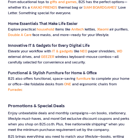
From educational toys to
gifts and games
, B2S has the perfect options—
whether it’s a
KAKAO FRIENDS
thermal bag or
SIAM BOARDGAMES
’ Love
Letter. Something special for everyone.
Home Essentials That Make Life Easier
Explore practical
household
items like
Anitech
kettles,
Xiaomi
air purifiers,
Double A Care
face masks, and more—ready for your lifestyle.
Innovative IT & Gadgets for Every Digital Life
Elevate your workflow with
IT & gadgets
like
NEO
paper shredders,
WD
external drives, and
GEEZER
wireless keyboard-mouse combos—all
carefully selected for convenience and security.
Functional & Stylish Furniture for Home & Office
B2S also offers functional, space-saving
furniture
to complete your home
or office—like foldable desks from
ONE
and ergonomic chairs from
Furradec
Promotions & Special Deals
Enjoy unbeatable deals and monthly campaigns—on books, stationery,
lifestyle must-haves, and more! Get exclusive discount coupons and perks
when you shop on B2S.co.th. Plus, free nationwide shipping* when you
meet the minimum purchase requirement set by the company.
B2S brings everything you need to match your lifestyle—books, writing