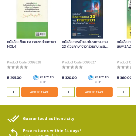
หนังสือ เขียน Ea Forex ด้วยภาษา
หนังสือ การพัฒนาโปรแกรมเกม
หนังสือ หรร
MQL4
2D ด้วยภาษาจาวาร่วมกับเฟรม
สนพ.SALT
เวิร์ค libGDX (ปกอ่อน)
Product Code D092628
Product Code D093627
Product Cod
฿ 295.00
READY TO
฿ 320.00
READY TO
฿ 360.00
SHIP
SHIP
ADD TO CART
ADD TO CART
Guaranteed authenticity​
Free returns within 14 days*
after receive date