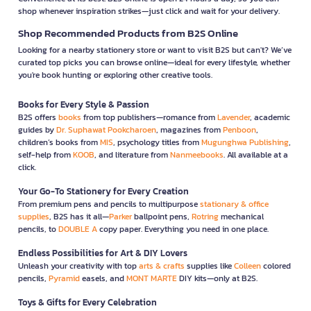
shop whenever inspiration strikes—just click and wait for your delivery.
Shop Recommended Products from B2S Online
Looking for a nearby stationery store or want to visit B2S but can't? We’ve
curated top picks you can browse online—ideal for every lifestyle, whether
you're book hunting or exploring other creative tools.
Books for Every Style & Passion
B2S offers
books
from top publishers—romance from
Lavender
, academic
guides by
Dr. Suphawat Pookcharoen
, magazines from
Penboon
,
children’s books from
MIS
, psychology titles from
Mugunghwa Publishing
,
self-help from
KOOB
, and literature from
Nanmeebooks
. All available at a
click.
Your Go-To Stationery for Every Creation
From premium pens and pencils to multipurpose
stationary & office
supplies
, B2S has it all—
Parker
ballpoint pens,
Rotring
mechanical
pencils, to
DOUBLE A
copy paper. Everything you need in one place.
Endless Possibilities for Art & DIY Lovers
Unleash your creativity with top
arts & crafts
supplies like
Colleen
colored
pencils,
Pyramid
easels, and
MONT MARTE
DIY kits—only at B2S.
Toys & Gifts for Every Celebration