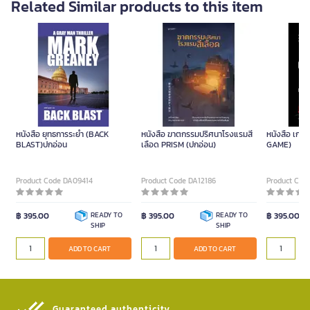
Related Similar products to this item
หนังสือ ยุทธการระยำ (BACK
หนังสือ ฆาตกรรมปริศนาโรงแรมสี
หนังสือ เกมฆ
BLAST)ปกอ่อน
เลือด PRISM (ปกอ่อน)
GAME)
Product Code DA09414
Product Code DA12186
Product Cod
฿ 395.00
READY TO
฿ 395.00
READY TO
฿ 395.00
SHIP
SHIP
ADD TO CART
ADD TO CART
Guaranteed authenticity​