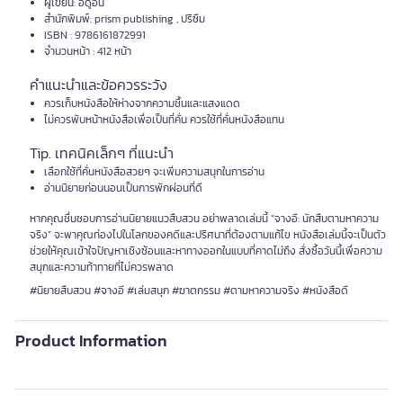
ผู้เขียน: อีดูอน
สำนักพิมพ์: prism publishing , ปริซึม
ISBN : 9786161872991
จำนวนหน้า : 412 หน้า
คำแนะนำและข้อควรระวัง
ควรเก็บหนังสือให้ห่างจากความชื้นและแสงแดด
ไม่ควรพับหน้าหนังสือเพื่อเป็นที่คั่น ควรใช้ที่คั่นหนังสือแทน
Tip. เทคนิคเล็กๆ ที่แนะนำ
เลือกใช้ที่คั่นหนังสือสวยๆ จะเพิ่มความสนุกในการอ่าน
อ่านนิยายก่อนนอนเป็นการพักผ่อนที่ดี
หากคุณชื่นชอบการอ่านนิยายแนวสืบสวน อย่าพลาดเล่มนี้ “จางอี: นักสืบตามหาความ
จริง” จะพาคุณท่องไปในโลกของคดีและปริศนาที่ต้องตามแก้ไข หนังสือเล่มนี้จะเป็นตัว
ช่วยให้คุณเข้าใจปัญหาเชิงซ้อนและหาทางออกในแบบที่คาดไม่ถึง สั่งซื้อวันนี้เพื่อความ
สนุกและความท้าทายที่ไม่ควรพลาด
#นิยายสืบสวน #จางอี #เล่มสนุก #ฆาตกรรม #ตามหาความจริง #หนังสือดี
Product Information