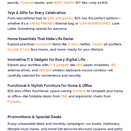
pencils,
Pyramid
easels, and
MONT MARTE
DIY kits—only at B2S.
Toys & Gifts for Every Celebration
From educational toys to
gifts and games
, B2S has the perfect options—
whether it’s a
KAKAO FRIENDS
thermal bag or
SIAM BOARDGAMES
’ Love
Letter. Something special for everyone.
Home Essentials That Make Life Easier
Explore practical
household
items like
Anitech
kettles,
Xiaomi
air purifiers,
Double A Care
face masks, and more—ready for your lifestyle.
Innovative IT & Gadgets for Every Digital Life
Elevate your workflow with
IT & gadgets
like
NEO
paper shredders,
WD
external drives, and
GEEZER
wireless keyboard-mouse combos—all
carefully selected for convenience and security.
Functional & Stylish Furniture for Home & Office
B2S also offers functional, space-saving
furniture
to complete your home
or office—like foldable desks from
ONE
and ergonomic chairs from
Furradec
Promotions & Special Deals
Enjoy unbeatable deals and monthly campaigns—on books, stationery,
lifestyle must-haves, and more! Get exclusive discount coupons and perks