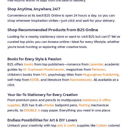
free returns within 14 days from the date of delivery.
Shop Anytime, Anywhere, 24/7
Convenience at its best! B2S Online is open 24 hours a day, so you can
shop whenever inspiration strikes—just click and wait for your delivery.
Shop Recommended Products from B2S Online
Looking for a nearby stationery store or want to visit B2S but can't? We’ve
curated top picks you can browse online—ideal for every lifestyle, whether
you're book hunting or exploring other creative tools.
Books for Every Style & Passion
B2S offers
books
from top publishers—romance from
Lavender
, academic
guides by
Dr. Suphawat Pookcharoen
, magazines from
Penboon
,
children’s books from
MIS
, psychology titles from
Mugunghwa Publishing
,
self-help from
KOOB
, and literature from
Nanmeebooks
. All available at a
click.
Your Go-To Stationery for Every Creation
From premium pens and pencils to multipurpose
stationary & office
supplies
, B2S has it all—
Parker
ballpoint pens,
Rotring
mechanical
pencils, to
DOUBLE A
copy paper. Everything you need in one place.
Endless Possibilities for Art & DIY Lovers
Unleash your creativity with top
arts & crafts
supplies like
Colleen
colored