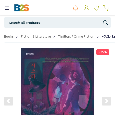
Books
Fiction & Literature
Thrillers / Crime Fiction
หนังสือ ซิ
- 15 %
Previous slide
Ne