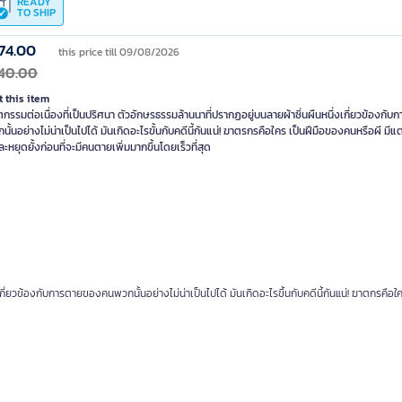
READY
TO SHIP
74.00
this price till 09/08/2026
40.00
 this item
กรรมต่อเนื่องที่เป็นปริศนา ตัวอักษรธรรมล้านนาที่ปรากฏอยู่บนลายผ้าซิ่นผืนหนึ่งเกี่ยวข้องกั
ั้นอย่างไม่น่าเป็นไปได้ มันเกิดอะไรขั้นกับคดีนี้กันแน่! ฆาตรกรคือใคร เป็นฝีมือของคนหรือผี มีแ
หยุดยั้งก่อนที่จะมีคนตายเพิ่มมากขึ้นโดยเร็วที่สุด
ี่ยวข้องกับการตายของคนพวกนั้นอย่างไม่น่าเป็นไปได้ มันเกิดอะไรขึ้นกับคดีนี้กันแน่! ฆาตกรคือใค