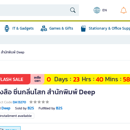
EN
IT & Gadgets
Games & Gifts
Stationary & Office Sup
สก สำนักพิมพ์ Deep
:
:
:
Days
Hrs
Mins
0
23
40
57
เหลือ
FLASH SALE
เวลา
งสือ ซิ่นกลิ่นโสก สำนักพิมพ์ Deep
uct Code
DA13270
Deep
B2S
B2S
d
Sold by
Fulfilled by
nstallment available