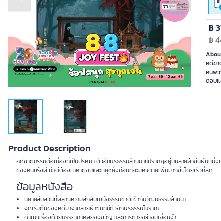
Previous slide
Next slide
฿ 3
฿
4
About
คดีฆาต
คนพวกน
ตอบและ
Product Description
คดีฆาตกรรมต่อเนื่องที่เป็นปริศนา ตัวอักษรธรรมล้านนาที่ปรากฏอยู่บนลายผ้าซิ่นผืนหนึ่งเก
ของคนหรือผี มีแต่ต้องหาคำตอบและหยุดยั้งก่อนที่จะมีคนตายเพิ่มมากขึ้นโดยเร็วที่สุด
ข้อมูลหนังสือ
นิยายสืบสวนที่ผสานความลึกลับเหนือธรรมชาติเข้ากับวัฒนธรรมล้านนา
จุดเริ่มต้นของคดีมาจากลายผ้าซิ่นที่มีตัวอักษรธรรมโบราณ
ดำเนินเรื่องด้วยบรรยากาศสยองขวัญ และการตายอย่างมีเงื่อนงำ