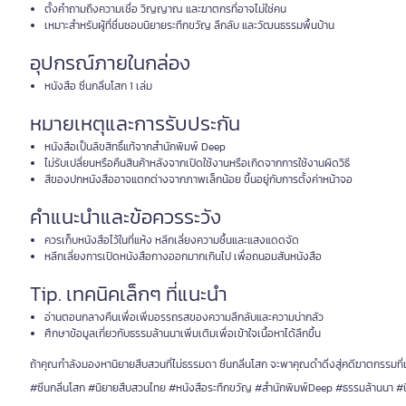
ตั้งคำถามถึงความเชื่อ วิญญาณ และฆาตกรที่อาจไม่ใช่คน
เหมาะสำหรับผู้ที่ชื่นชอบนิยายระทึกขวัญ ลึกลับ และวัฒนธรรมพื้นบ้าน
อุปกรณ์ภายในกล่อง
หนังสือ ซิ่นกลิ่นโสก 1 เล่ม
หมายเหตุและการรับประกัน
หนังสือเป็นลิขสิทธิ์แท้จากสำนักพิมพ์ Deep
ไม่รับเปลี่ยนหรือคืนสินค้าหลังจากเปิดใช้งานหรือเกิดจากการใช้งานผิดวิธี
สีของปกหนังสืออาจแตกต่างจากภาพเล็กน้อย ขึ้นอยู่กับการตั้งค่าหน้าจอ
คำแนะนำและข้อควรระวัง
ควรเก็บหนังสือไว้ในที่แห้ง หลีกเลี่ยงความชื้นและแสงแดดจัด
หลีกเลี่ยงการเปิดหนังสือกางออกมากเกินไป เพื่อถนอมสันหนังสือ
Tip. เทคนิคเล็กๆ ที่แนะนำ
อ่านตอนกลางคืนเพื่อเพิ่มอรรถรสของความลึกลับและความน่ากลัว
ศึกษาข้อมูลเกี่ยวกับธรรมล้านนาเพิ่มเติมเพื่อเข้าใจเนื้อหาได้ลึกขึ้น
ถ้าคุณกำลังมองหานิยายสืบสวนที่ไม่ธรรมดา ซิ่นกลิ่นโสก จะพาคุณดำดิ่งสู่คดีฆาตกรรมที
#ซิ่นกลิ่นโสก #นิยายสืบสวนไทย #หนังสือระทึกขวัญ #สำนักพิมพ์Deep #ธรรมล้านนา #น