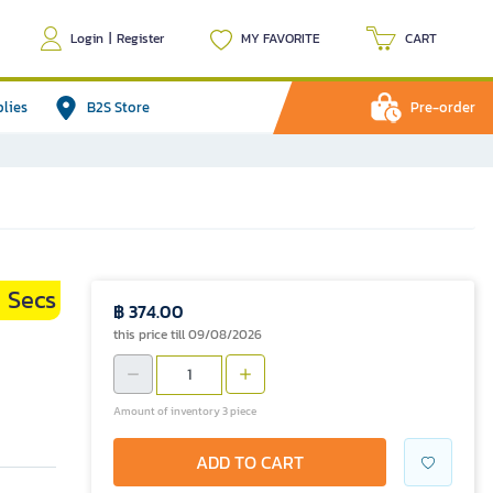
Login
|
Register
MY FAVORITE
CART
plies
B2S Store
Pre-order
Secs
฿ 374.00
this price till 09/08/2026
Amount of inventory 3 piece
ADD TO CART