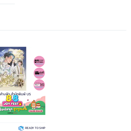
นค้างฟ้า สำนักพิมพ์ US
A16144
READY TO SHIP