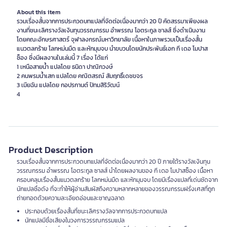
About this item
รวมเรื่องสั้นจากการประกวดบทแปลที่จัดต่อเนื่องมากว่า 20 ปี คัดสรรมาเพียงผล
งานที่ชนะเลิศรางวัลเงินทุนวรรณกรรม อำพรรณ โอตระกูล ซาลส์ ซึ่งดำเนินงาน
โดยคณะอักษรศาสตร์ จุฬาลงกรณ์มหาวิทยาลัย เนื้อหาในภาพรวมเป็นเรื่องสั้น
แนวตลกร้าย โลกหม่นมืด และหักมุมจบ นำขบวนโดยนักประพันธ์เอก กี เดอ โมปาส
ซ็อง ซึ่งมีผลงานในเล่มนี้ 7 เรื่อง ได้แก่
1 เหนือสายน้ำ แปลโดย ธนิดา ปาณิกวงษ์
2 คนพรมน้ำเสก แปลโดย คณิตสรณ์ สัมฤทธิ์เดชขจร
3 เมียฉัน แปลโดย กอปรกานต์ ปัทมสิริวัฒน์
4
Product Description
รวมเรื่องสั้นจากการประกวดบทแปลที่จัดต่อเนื่องมากว่า 20 ปี ภายใต้รางวัลเงินทุน
วรรณกรรม อำพรรณ โอตระกูล ซาลส์ นำโดยผลงานของ กี เดอ โมปาสซ็อง เนื้อหา
ครอบคลุมเรื่องสั้นแนวตลกร้าย โลกหม่นมืด และหักมุมจบ โดยมีเรื่องแปลที่เด่นชัดจาก
นักแปลชื่อดัง ที่จะทำให้ผู้อ่านสัมผัสถึงความหลากหลายของวรรณกรรมฝรั่งเศสที่ถูก
ถ่ายทอดด้วยความละเอียดอ่อนและชาญฉลาด
ประกอบด้วยเรื่องสั้นที่ชนะเลิศรางวัลจากการประกวดบทแปล
นักแปลมีชื่อเสียงในวงการวรรณกรรมแปล