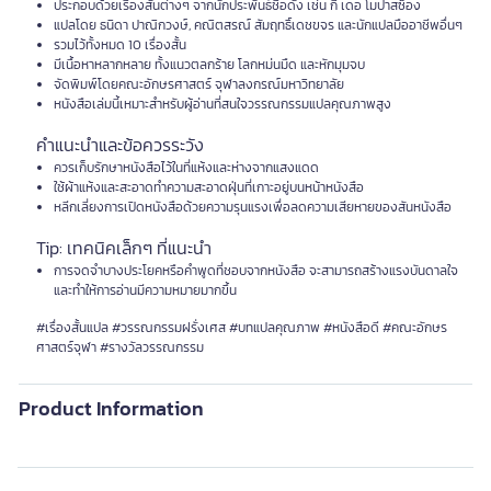
ประกอบด้วยเรื่องสั้นต่างๆ จากนักประพันธ์ชื่อดัง เช่น กี เดอ โมปาสซ็อง
แปลโดย ธนิดา ปาณิกวงษ์, คณิตสรณ์ สัมฤทธิ์เดชขจร และนักแปลมืออาชีพอื่นๆ
รวมไว้ทั้งหมด 10 เรื่องสั้น
มีเนื้อหาหลากหลาย ทั้งแนวตลกร้าย โลกหม่นมืด และหักมุมจบ
จัดพิมพ์โดยคณะอักษรศาสตร์ จุฬาลงกรณ์มหาวิทยาลัย
หนังสือเล่มนี้เหมาะสำหรับผู้อ่านที่สนใจวรรณกรรมแปลคุณภาพสูง
คำแนะนำและข้อควรระวัง
ควรเก็บรักษาหนังสือไว้ในที่แห้งและห่างจากแสงแดด
ใช้ผ้าแห้งและสะอาดทำความสะอาดฝุ่นที่เกาะอยู่บนหน้าหนังสือ
หลีกเลี่ยงการเปิดหนังสือด้วยความรุนแรงเพื่อลดความเสียหายของสันหนังสือ
Tip: เทคนิคเล็กๆ ที่แนะนำ
การจดจำบางประโยคหรือคำพูดที่ชอบจากหนังสือ จะสามารถสร้างแรงบันดาลใจ
และทำให้การอ่านมีความหมายมากขึ้น
#เรื่องสั้นแปล #วรรณกรรมฝรั่งเศส #บทแปลคุณภาพ #หนังสือดี #คณะอักษร
ศาสตร์จุฬา #รางวัลวรรณกรรม
Product Information