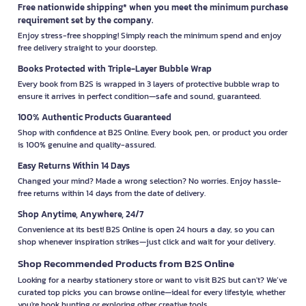
Free nationwide shipping* when you meet the minimum purchase
requirement set by the company.
Enjoy stress-free shopping! Simply reach the minimum spend and enjoy
free delivery straight to your doorstep.
Books Protected with Triple-Layer Bubble Wrap
Every book from B2S is wrapped in 3 layers of protective bubble wrap to
ensure it arrives in perfect condition—safe and sound, guaranteed.
100% Authentic Products Guaranteed
Shop with confidence at B2S Online. Every book, pen, or product you order
is 100% genuine and quality-assured.
Easy Returns Within 14 Days
Changed your mind? Made a wrong selection? No worries. Enjoy hassle-
free returns within 14 days from the date of delivery.
Shop Anytime, Anywhere, 24/7
Convenience at its best! B2S Online is open 24 hours a day, so you can
shop whenever inspiration strikes—just click and wait for your delivery.
Shop Recommended Products from B2S Online
Looking for a nearby stationery store or want to visit B2S but can't? We’ve
curated top picks you can browse online—ideal for every lifestyle, whether
you're book hunting or exploring other creative tools.