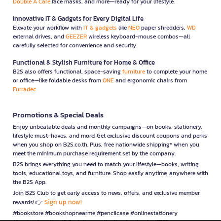
Double A Care
face masks, and more—ready for your lifestyle.
Innovative IT & Gadgets for Every Digital Life
Elevate your workflow with
IT & gadgets
like
NEO
paper shredders,
WD
external drives, and
GEEZER
wireless keyboard-mouse combos—all
carefully selected for convenience and security.
Functional & Stylish Furniture for Home & Office
B2S also offers functional, space-saving
furniture
to complete your home
or office—like foldable desks from
ONE
and ergonomic chairs from
Furradec
Promotions & Special Deals
Enjoy unbeatable deals and monthly campaigns—on books, stationery,
lifestyle must-haves, and more! Get exclusive discount coupons and perks
when you shop on B2S.co.th. Plus, free nationwide shipping* when you
meet the minimum purchase requirement set by the company.
B2S brings everything you need to match your lifestyle—books, writing
tools, educational toys, and furniture. Shop easily anytime, anywhere with
the B2S App.
Join B2S Club to get early access to news, offers, and exclusive member
Sign up now!
rewards! 👉
#bookstore #bookshopnearme #pencilcase #onlinestationery