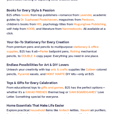
Books for Every Style & Passion
B2S offers
books
from top publishers—romance from
Lavender
, academic
guides by
Dr. Suphawat Pookcharoen
, magazines from
Penboon
,
children’s books from
MIS
, psychology titles from
Mugunghwa Publishing
,
self-help from
KOOB
, and literature from
Nanmeebooks
. All available at a
click.
Your Go-To Stationery for Every Creation
From premium pens and pencils to multipurpose
stationary & office
supplies
, B2S has it all—
Parker
ballpoint pens,
Rotring
mechanical
pencils, to
DOUBLE A
copy paper. Everything you need in one place.
Endless Possibilities for Art & DIY Lovers
Unleash your creativity with top
arts & crafts
supplies like
Colleen
colored
pencils,
Pyramid
easels, and
MONT MARTE
DIY kits—only at B2S.
Toys & Gifts for Every Celebration
From educational toys to
gifts and games
, B2S has the perfect options—
whether it’s a
KAKAO FRIENDS
thermal bag or
SIAM BOARDGAMES
’ Love
Letter. Something special for everyone.
Home Essentials That Make Life Easier
Explore practical
household
items like
Anitech
kettles,
Xiaomi
air purifiers,