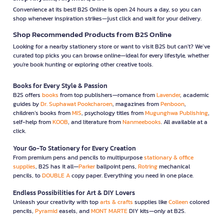
Convenience at its best! B2S Online is open 24 hours a day, so you can
shop whenever inspiration strikes—just click and wait for your delivery.
Shop Recommended Products from B2S Online
Looking for a nearby stationery store or want to visit B2S but can't? We’ve
curated top picks you can browse online—ideal for every lifestyle, whether
you're book hunting or exploring other creative tools.
Books for Every Style & Passion
B2S offers
books
from top publishers—romance from
Lavender
, academic
guides by
Dr. Suphawat Pookcharoen
, magazines from
Penboon
,
children’s books from
MIS
, psychology titles from
Mugunghwa Publishing
,
self-help from
KOOB
, and literature from
Nanmeebooks
. All available at a
click.
Your Go-To Stationery for Every Creation
From premium pens and pencils to multipurpose
stationary & office
supplies
, B2S has it all—
Parker
ballpoint pens,
Rotring
mechanical
pencils, to
DOUBLE A
copy paper. Everything you need in one place.
Endless Possibilities for Art & DIY Lovers
Unleash your creativity with top
arts & crafts
supplies like
Colleen
colored
pencils,
Pyramid
easels, and
MONT MARTE
DIY kits—only at B2S.