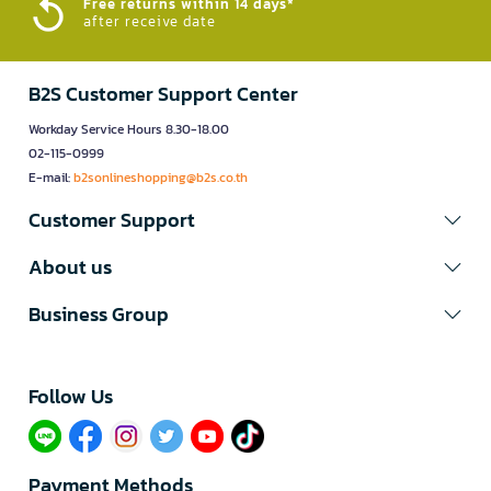
Free returns within 14 days*
after receive date
B2S Customer Support Center
Workday Service Hours 8.30-18.00
02-115-0999
E-mail:
b2sonlineshopping@b2s.co.th
Customer Support
About us
Business Group
Follow Us​
Payment Methods