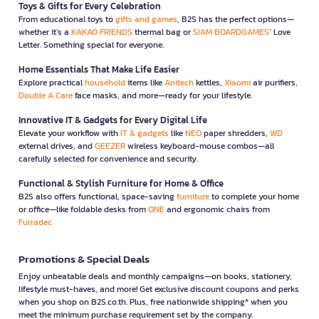
Toys & Gifts for Every Celebration
From educational toys to
gifts and games
, B2S has the perfect options—
whether it’s a
KAKAO FRIENDS
thermal bag or
SIAM BOARDGAMES
’ Love
Letter. Something special for everyone.
Home Essentials That Make Life Easier
Explore practical
household
items like
Anitech
kettles,
Xiaomi
air purifiers,
Double A Care
face masks, and more—ready for your lifestyle.
Innovative IT & Gadgets for Every Digital Life
Elevate your workflow with
IT & gadgets
like
NEO
paper shredders,
WD
external drives, and
GEEZER
wireless keyboard-mouse combos—all
carefully selected for convenience and security.
Functional & Stylish Furniture for Home & Office
B2S also offers functional, space-saving
furniture
to complete your home
or office—like foldable desks from
ONE
and ergonomic chairs from
Furradec
Promotions & Special Deals
Enjoy unbeatable deals and monthly campaigns—on books, stationery,
lifestyle must-haves, and more! Get exclusive discount coupons and perks
when you shop on B2S.co.th. Plus, free nationwide shipping* when you
meet the minimum purchase requirement set by the company.