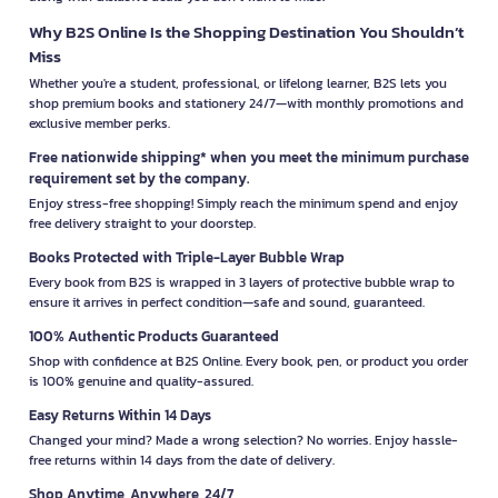
Why B2S Online Is the Shopping Destination You Shouldn’t
Miss
Whether you're a student, professional, or lifelong learner, B2S lets you
shop premium books and stationery 24/7—with monthly promotions and
exclusive member perks.
Free nationwide shipping* when you meet the minimum purchase
requirement set by the company.
Enjoy stress-free shopping! Simply reach the minimum spend and enjoy
free delivery straight to your doorstep.
Books Protected with Triple-Layer Bubble Wrap
Every book from B2S is wrapped in 3 layers of protective bubble wrap to
ensure it arrives in perfect condition—safe and sound, guaranteed.
100% Authentic Products Guaranteed
Shop with confidence at B2S Online. Every book, pen, or product you order
is 100% genuine and quality-assured.
Easy Returns Within 14 Days
Changed your mind? Made a wrong selection? No worries. Enjoy hassle-
free returns within 14 days from the date of delivery.
Shop Anytime, Anywhere, 24/7