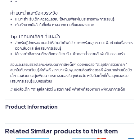
-
คำแนะนำและข้อควรระวัง
เหมาะสำหรับเด็ก ควรดูแลขณะใช้งานเพื่อเพิ่มประสิทธิภาพการเรียนรู้
เก็บรักษาหนังสือในที่แห้ง ห่างจากความชื้นและแสงแดด
Tip. เทคนิคเล็กๆ ที่แนะนำ
สำหรับผู้ปกครอง แนะนำให้อ่านคำศัพท์ 2 ภาษาพร้อมลูกหลาน เพื่อช่วยในเรื่องการ
ออกเสียงและส่งเสริมการเรียนรู้
ใช้เวลาทำกิจกรรมติดสติกเกอร์ร่วมกัน เพื่อตอกย้ำความสัมพันธ์ในครอบครัว
สอนและเสริมสร้างโลกแห่งจินตนาการให้เด็กๆ ด้วยหนังสือ "ตะลุยโลกสัตว์น่ารัก "
สนุกไปกับการเรียนรู้คำศัพท์ 2 ภาษา เพิ่มพูนความคิดสร้างสรรค์ พัฒนากล้ามเนื้อมัด
เล็ก และช่วยกระตุ้นพัฒนาการทางสมองในทุกช่วงวัย หนังสือเด็กที่ทั้งสนุกและช่วย
เสริมการเรียนรู้แบบครบถ้วน!
#หนังสือเด็ก #ตะลุยโลกสัตว์ #สติกเกอร์ #คำศัพท์สองภาษา #พัฒนาการเด็ก
Product Information
Related Similar products to this item