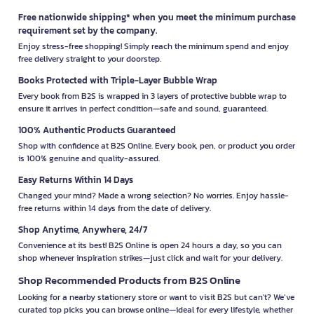
Free nationwide shipping* when you meet the minimum purchase
requirement set by the company.
Enjoy stress-free shopping! Simply reach the minimum spend and enjoy
free delivery straight to your doorstep.
Books Protected with Triple-Layer Bubble Wrap
Every book from B2S is wrapped in 3 layers of protective bubble wrap to
ensure it arrives in perfect condition—safe and sound, guaranteed.
100% Authentic Products Guaranteed
Shop with confidence at B2S Online. Every book, pen, or product you order
is 100% genuine and quality-assured.
Easy Returns Within 14 Days
Changed your mind? Made a wrong selection? No worries. Enjoy hassle-
free returns within 14 days from the date of delivery.
Shop Anytime, Anywhere, 24/7
Convenience at its best! B2S Online is open 24 hours a day, so you can
shop whenever inspiration strikes—just click and wait for your delivery.
Shop Recommended Products from B2S Online
Looking for a nearby stationery store or want to visit B2S but can't? We’ve
curated top picks you can browse online—ideal for every lifestyle, whether