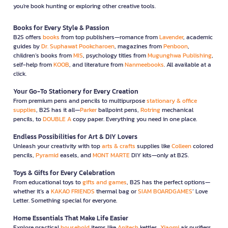
you're book hunting or exploring other creative tools.
Books for Every Style & Passion
B2S offers
books
from top publishers—romance from
Lavender
, academic
guides by
Dr. Suphawat Pookcharoen
, magazines from
Penboon
,
children’s books from
MIS
, psychology titles from
Mugunghwa Publishing
,
self-help from
KOOB
, and literature from
Nanmeebooks
. All available at a
click.
Your Go-To Stationery for Every Creation
From premium pens and pencils to multipurpose
stationary & office
supplies
, B2S has it all—
Parker
ballpoint pens,
Rotring
mechanical
pencils, to
DOUBLE A
copy paper. Everything you need in one place.
Endless Possibilities for Art & DIY Lovers
Unleash your creativity with top
arts & crafts
supplies like
Colleen
colored
pencils,
Pyramid
easels, and
MONT MARTE
DIY kits—only at B2S.
Toys & Gifts for Every Celebration
From educational toys to
gifts and games
, B2S has the perfect options—
whether it’s a
KAKAO FRIENDS
thermal bag or
SIAM BOARDGAMES
’ Love
Letter. Something special for everyone.
Home Essentials That Make Life Easier
Explore practical
household
items like
Anitech
kettles,
Xiaomi
air purifiers,