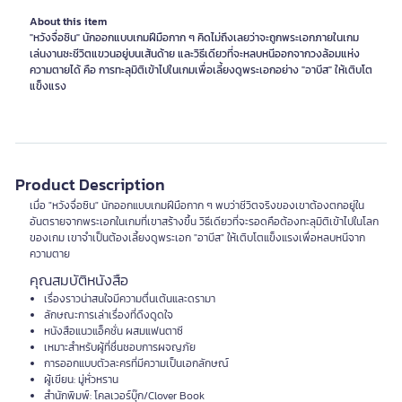
About this item
"หวังจื่อซิน" นักออกแบบเกมฝีมือกาก ๆ คิดไม่ถึงเลยว่าจะถูกพระเอกภายในเกม
เล่นงานซะชีวิตแขวนอยู่บนเส้นด้าย และวิธีเดียวที่จะหลบหนีออกจากวงล้อมแห่ง
ความตายได้ คือ การทะลุมิติเข้าไปในเกมเพื่อเลี้ยงดูพระเอกอย่าง "อาบีส" ให้เติบโต
แข็งแรง
Product Description
เมื่อ "หวังจื่อซิน" นักออกแบบเกมฝีมือกาก ๆ พบว่าชีวิตจริงของเขาต้องตกอยู่ใน
อันตรายจากพระเอกในเกมที่เขาสร้างขึ้น วิธีเดียวที่จะรอดคือต้องทะลุมิติเข้าไปในโลก
ของเกม เขาจำเป็นต้องเลี้ยงดูพระเอก "อาบีส" ให้เติบโตแข็งแรงเพื่อหลบหนีจาก
ความตาย
คุณสมบัติหนังสือ
เรื่องราวน่าสนใจมีความตื่นเต้นและดรามา
ลักษณะการเล่าเรื่องที่ดึงดูดใจ
หนังสือแนวแอ็คชั่น ผสมแฟนตาซี
เหมาะสำหรับผู้ที่ชื่นชอบการผจญภัย
การออกแบบตัวละครที่มีความเป็นเอกลักษณ์
ผู้เขียน: มู่หั่วหราน
สำนักพิมพ์: โคลเวอร์บุ๊ก/Clover Book