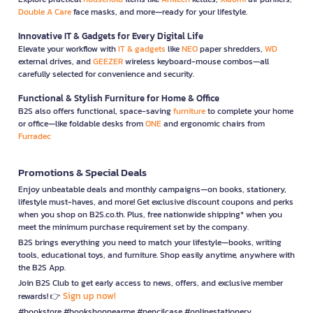
Double A Care
face masks, and more—ready for your lifestyle.
Innovative IT & Gadgets for Every Digital Life
Elevate your workflow with
IT & gadgets
like
NEO
paper shredders,
WD
external drives, and
GEEZER
wireless keyboard-mouse combos—all
carefully selected for convenience and security.
Functional & Stylish Furniture for Home & Office
B2S also offers functional, space-saving
furniture
to complete your home
or office—like foldable desks from
ONE
and ergonomic chairs from
Furradec
Promotions & Special Deals
Enjoy unbeatable deals and monthly campaigns—on books, stationery,
lifestyle must-haves, and more! Get exclusive discount coupons and perks
when you shop on B2S.co.th. Plus, free nationwide shipping* when you
meet the minimum purchase requirement set by the company.
B2S brings everything you need to match your lifestyle—books, writing
tools, educational toys, and furniture. Shop easily anytime, anywhere with
the B2S App.
Join B2S Club to get early access to news, offers, and exclusive member
Sign up now!
rewards! 👉
#bookstore #bookshopnearme #pencilcase #onlinestationery