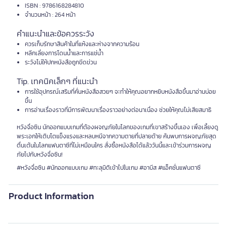
ISBN : 9786168284810
จำนวนหน้า : 264 หน้า
คำแนะนำและข้อควรระวัง
ควรเก็บรักษาสินค้าในที่แห้งและห่างจากความร้อน
หลีกเลี่ยงการโดนน้ำและการแช่น้ำ
ระวังไม่ให้ปกหนังสือถูกขีดข่วน
Tip. เทคนิคเล็กๆ ที่แนะนำ
การใช้อุปกรณ์เสริมที่คั่นหนังสือสวยๆ จะทำให้คุณอยากหยิบหนังสือขึ้นมาอ่านบ่อย
ขึ้น
การอ่านเรื่องราวที่มีการพัฒนาเรื่องราวอย่างต่อนาเนื่อง ช่วยให้คุณไม่เสียสมาธิ
หวังจื่อซิน นักออกแบบเกมที่ต้องผจญภัยในโลกของเกมที่เขาสร้างขึ้นเอง เพื่อเลี้ยงดู
พระเอกให้เติบโตแข็งแรงและหลบหนีจากความตายที่ปลายด้าย ค้นพบการผจญภัยสุด
ตื่นเต้นในโลกแฟนตาซีที่ไม่เหมือนใคร สั่งซื้อหนังสือได้แล้ววันนี้และเข้าร่วมการผจญ
ภัยไปกับหวังจื่อซิน!
#หวังจื่อซิน #นักออกแบบเกม #ทะลุมิติเข้าไปในเกม #อาบีส #แอ็คชั่นแฟนตาซี
Product Information