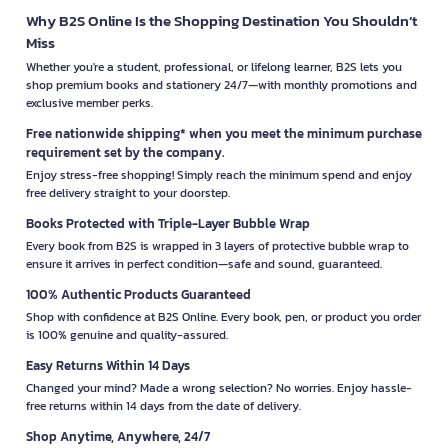
Why B2S Online Is the Shopping Destination You Shouldn’t
Miss
Whether you're a student, professional, or lifelong learner, B2S lets you
shop premium books and stationery 24/7—with monthly promotions and
exclusive member perks.
Free nationwide shipping* when you meet the minimum purchase
requirement set by the company.
Enjoy stress-free shopping! Simply reach the minimum spend and enjoy
free delivery straight to your doorstep.
Books Protected with Triple-Layer Bubble Wrap
Every book from B2S is wrapped in 3 layers of protective bubble wrap to
ensure it arrives in perfect condition—safe and sound, guaranteed.
100% Authentic Products Guaranteed
Shop with confidence at B2S Online. Every book, pen, or product you order
is 100% genuine and quality-assured.
Easy Returns Within 14 Days
Changed your mind? Made a wrong selection? No worries. Enjoy hassle-
free returns within 14 days from the date of delivery.
Shop Anytime, Anywhere, 24/7