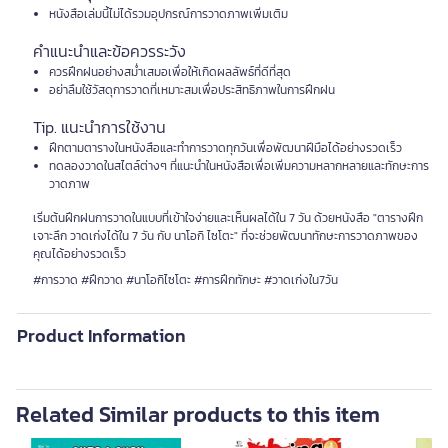
หนังสือเล่มนี้ไม่ได้รวมอุปกรณ์การวาดภาพเพิ่มเติม
คำแนะนำและข้อควรระวัง
ควรฝึกฝนอย่างสม่ำเสมอเพื่อให้เกิดผลลัพธ์ที่ดีที่สุด
อย่าลืมใช้วัสดุการวาดที่เหมาะสมเพื่อประสิทธิภาพในการฝึกฝน
Tip. แนะนำการใช้งาน
ฝึกตามตารางในหนังสือและทำการวาดทุกวันเพื่อพัฒนาฝีมือได้อย่างรวดเร็ว
ทดลองวาดในสไตล์ต่างๆ ที่แนะนำในหนังสือเพื่อเพิ่มความหลากหลายและทักษะการ
วาดภาพ
เริ่มต้นฝึกฝนการวาดในแบบที่เข้าใจง่ายและเห็นผลได้ใน 7 วัน ด้วยหนังสือ "ตารางฝึก
เจาะลึก วาดเก่งได้ใน 7 วัน กับ นาโอกิ ไซโตะ" ที่จะช่วยพัฒนาทักษะการวาดภาพของ
คุณได้อย่างรวดเร็ว
#การวาด #ฝึกวาด #นาโอกิไซโตะ #การฝึกทักษะ #วาดเก่งใน7วัน
Product Information
Related Similar products to this item