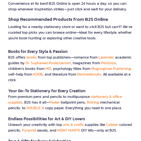
Convenience at its best! B2S Online is open 24 hours a day, so you can
shop whenever inspiration strikes—just click and wait for your delivery.
Shop Recommended Products from B2S Online
Looking for a nearby stationery store or want to visit B2S but can't? We’ve
curated top picks you can browse online—ideal for every lifestyle, whether
you're book hunting or exploring other creative tools.
Books for Every Style & Passion
B2S offers
books
from top publishers—romance from
Lavender
, academic
guides by
Dr. Suphawat Pookcharoen
, magazines from
Penboon
,
children’s books from
MIS
, psychology titles from
Mugunghwa Publishing
,
self-help from
KOOB
, and literature from
Nanmeebooks
. All available at a
click.
Your Go-To Stationery for Every Creation
From premium pens and pencils to multipurpose
stationary & office
supplies
, B2S has it all—
Parker
ballpoint pens,
Rotring
mechanical
pencils, to
DOUBLE A
copy paper. Everything you need in one place.
Endless Possibilities for Art & DIY Lovers
Unleash your creativity with top
arts & crafts
supplies like
Colleen
colored
pencils,
Pyramid
easels, and
MONT MARTE
DIY kits—only at B2S.