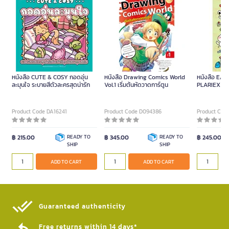
หนังสือ CUTE & COSY กอดอุ่น
หนังสือ Drawing Comics World
หนังสือ EA
ละมุนใจ ระบายสีตัวละครสุดน่ารัก
Vol.1 เริ่มต้นหัดวาดการ์ตูน
PLARIEX
Product Code DA16241
Product Code D094386
Product Cod
฿ 215.00
READY TO
฿ 345.00
READY TO
฿ 245.00
SHIP
SHIP
ADD TO CART
ADD TO CART
Guaranteed authenticity​
Free returns within 14 days*