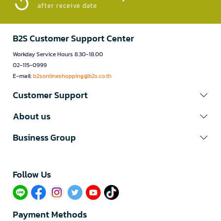
after receive date
B2S Customer Support Center
Workday Service Hours 8.30-18.00
02-115-0999
E-mail:
b2sonlineshopping@b2s.co.th
Customer Support
About us
Business Group
Follow Us​
Payment Methods