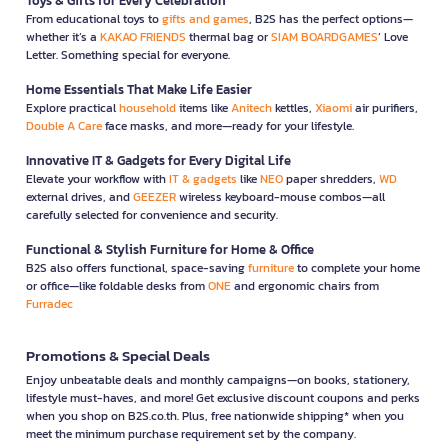
Toys & Gifts for Every Celebration
From educational toys to
gifts and games
, B2S has the perfect options—
whether it’s a
KAKAO FRIENDS
thermal bag or
SIAM BOARDGAMES
’ Love
Letter. Something special for everyone.
Home Essentials That Make Life Easier
Explore practical
household
items like
Anitech
kettles,
Xiaomi
air purifiers,
Double A Care
face masks, and more—ready for your lifestyle.
Innovative IT & Gadgets for Every Digital Life
Elevate your workflow with
IT & gadgets
like
NEO
paper shredders,
WD
external drives, and
GEEZER
wireless keyboard-mouse combos—all
carefully selected for convenience and security.
Functional & Stylish Furniture for Home & Office
B2S also offers functional, space-saving
furniture
to complete your home
or office—like foldable desks from
ONE
and ergonomic chairs from
Furradec
Promotions & Special Deals
Enjoy unbeatable deals and monthly campaigns—on books, stationery,
lifestyle must-haves, and more! Get exclusive discount coupons and perks
when you shop on B2S.co.th. Plus, free nationwide shipping* when you
meet the minimum purchase requirement set by the company.