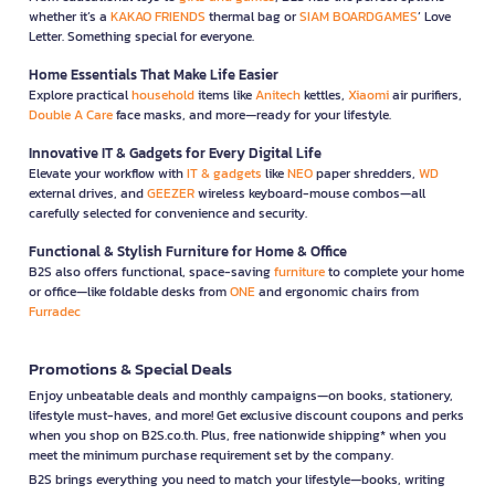
whether it’s a
KAKAO FRIENDS
thermal bag or
SIAM BOARDGAMES
’ Love
Letter. Something special for everyone.
Home Essentials That Make Life Easier
Explore practical
household
items like
Anitech
kettles,
Xiaomi
air purifiers,
Double A Care
face masks, and more—ready for your lifestyle.
Innovative IT & Gadgets for Every Digital Life
Elevate your workflow with
IT & gadgets
like
NEO
paper shredders,
WD
external drives, and
GEEZER
wireless keyboard-mouse combos—all
carefully selected for convenience and security.
Functional & Stylish Furniture for Home & Office
B2S also offers functional, space-saving
furniture
to complete your home
or office—like foldable desks from
ONE
and ergonomic chairs from
Furradec
Promotions & Special Deals
Enjoy unbeatable deals and monthly campaigns—on books, stationery,
lifestyle must-haves, and more! Get exclusive discount coupons and perks
when you shop on B2S.co.th. Plus, free nationwide shipping* when you
meet the minimum purchase requirement set by the company.
B2S brings everything you need to match your lifestyle—books, writing