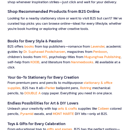
shop whenever inspiration strikes—just click and wait for your delivery.
Shop Recommended Products from B2S Online
Looking for a nearby stationery store or want to visit B2S but can't? We’ve
curated top picks you can browse online—ideal for every lifestyle, whether
you're book hunting or exploring other creative tools.
Books for Every Style & Passion
B2S offers
books
from top publishers—romance from
Lavender
, academic
guides by
Dr. Suphawat Pookcharoen
, magazines from
Penboon
,
children’s books from
MIS
, psychology titles from
Mugunghwa Publishing
,
self-help from
KOOB
, and literature from
Nanmeebooks
. All available at a
click.
Your Go-To Stationery for Every Creation
From premium pens and pencils to multipurpose
stationary & office
supplies
, B2S has it all—
Parker
ballpoint pens,
Rotring
mechanical
pencils, to
DOUBLE A
copy paper. Everything you need in one place.
Endless Possibilities for Art & DIY Lovers
Unleash your creativity with top
arts & crafts
supplies like
Colleen
colored
pencils,
Pyramid
easels, and
MONT MARTE
DIY kits—only at B2S.
Toys & Gifts for Every Celebration
From educational toys to
gifts and games
, B2S has the perfect options—