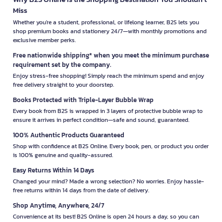
Miss
Whether you're a student, professional, or lifelong learner, B2S lets you
shop premium books and stationery 24/7—with monthly promotions and
exclusive member perks.
Free nationwide shipping* when you meet the minimum purchase
requirement set by the company.
Enjoy stress-free shopping! Simply reach the minimum spend and enjoy
free delivery straight to your doorstep.
Books Protected with Triple-Layer Bubble Wrap
Every book from B2S is wrapped in 3 layers of protective bubble wrap to
ensure it arrives in perfect condition—safe and sound, guaranteed.
100% Authentic Products Guaranteed
Shop with confidence at B2S Online. Every book, pen, or product you order
is 100% genuine and quality-assured.
Easy Returns Within 14 Days
Changed your mind? Made a wrong selection? No worries. Enjoy hassle-
free returns within 14 days from the date of delivery.
Shop Anytime, Anywhere, 24/7
Convenience at its best! B2S Online is open 24 hours a day, so you can