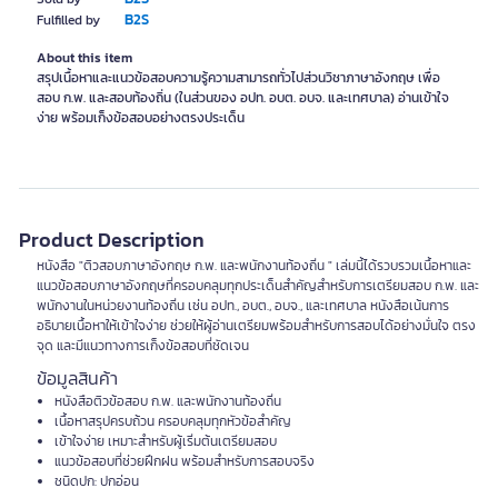
B2S
Fulfilled by
About this item
สรุปเนื้อหาและแนวข้อสอบความรู้ความสามารถทั่วไปส่วนวิชาภาษาอังกฤษ เพื่อ
สอบ ก.พ. และสอบท้องถิ่น (ในส่วนของ อปท. อบต. อบจ. และเทศบาล) อ่านเข้าใจ
ง่าย พร้อมเก็งข้อสอบอย่างตรงประเด็น
Product Description
หนังสือ "ติวสอบภาษาอังกฤษ ก.พ. และพนักงานท้องถิ่น " เล่มนี้ได้รวบรวมเนื้อหาและ
แนวข้อสอบภาษาอังกฤษที่ครอบคลุมทุกประเด็นสำคัญสำหรับการเตรียมสอบ ก.พ. และ
พนักงานในหน่วยงานท้องถิ่น เช่น อปท., อบต., อบจ., และเทศบาล หนังสือเน้นการ
อธิบายเนื้อหาให้เข้าใจง่าย ช่วยให้ผู้อ่านเตรียมพร้อมสำหรับการสอบได้อย่างมั่นใจ ตรง
จุด และมีแนวทางการเก็งข้อสอบที่ชัดเจน
ข้อมูลสินค้า
หนังสือติวข้อสอบ ก.พ. และพนักงานท้องถิ่น
เนื้อหาสรุปครบถ้วน ครอบคลุมทุกหัวข้อสำคัญ
เข้าใจง่าย เหมาะสำหรับผู้เริ่มต้นเตรียมสอบ
แนวข้อสอบที่ช่วยฝึกฝน พร้อมสำหรับการสอบจริง
ชนิดปก: ปกอ่อน