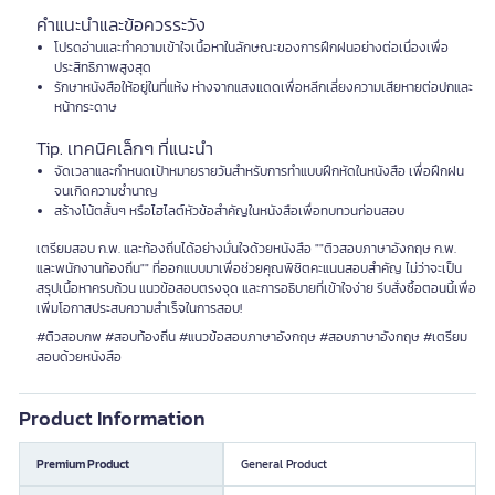
คำแนะนำและข้อควรระวัง
โปรดอ่านและทำความเข้าใจเนื้อหาในลักษณะของการฝึกฝนอย่างต่อเนื่องเพื่อ
ประสิทธิภาพสูงสุด
รักษาหนังสือให้อยู่ในที่แห้ง ห่างจากแสงแดดเพื่อหลีกเลี่ยงความเสียหายต่อปกและ
หน้ากระดาษ
Tip. เทคนิคเล็กๆ ที่แนะนำ
จัดเวลาและกำหนดเป้าหมายรายวันสำหรับการทำแบบฝึกหัดในหนังสือ เพื่อฝึกฝน
จนเกิดความชำนาญ
สร้างโน้ตสั้นๆ หรือไฮไลต์หัวข้อสำคัญในหนังสือเพื่อทบทวนก่อนสอบ
เตรียมสอบ ก.พ. และท้องถิ่นได้อย่างมั่นใจด้วยหนังสือ ""ติวสอบภาษาอังกฤษ ก.พ.
และพนักงานท้องถิ่น"" ที่ออกแบบมาเพื่อช่วยคุณพิชิตคะแนนสอบสำคัญ ไม่ว่าจะเป็น
สรุปเนื้อหาครบถ้วน แนวข้อสอบตรงจุด และการอธิบายที่เข้าใจง่าย รีบสั่งซื้อตอนนี้เพื่อ
เพิ่มโอกาสประสบความสำเร็จในการสอบ!
#ติวสอบกพ #สอบท้องถิ่น #แนวข้อสอบภาษาอังกฤษ #สอบภาษาอังกฤษ #เตรียม
สอบด้วยหนังสือ
Product Information
Premium Product
General Product