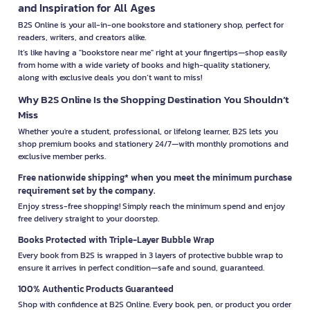
and Inspiration for All Ages
B2S Online is your all-in-one bookstore and stationery shop, perfect for
readers, writers, and creators alike.
It’s like having a "bookstore near me" right at your fingertips—shop easily
from home with a wide variety of books and high-quality stationery,
along with exclusive deals you don’t want to miss!
Why B2S Online Is the Shopping Destination You Shouldn’t
Miss
Whether you're a student, professional, or lifelong learner, B2S lets you
shop premium books and stationery 24/7—with monthly promotions and
exclusive member perks.
Free nationwide shipping* when you meet the minimum purchase
requirement set by the company.
Enjoy stress-free shopping! Simply reach the minimum spend and enjoy
free delivery straight to your doorstep.
Books Protected with Triple-Layer Bubble Wrap
Every book from B2S is wrapped in 3 layers of protective bubble wrap to
ensure it arrives in perfect condition—safe and sound, guaranteed.
100% Authentic Products Guaranteed
Shop with confidence at B2S Online. Every book, pen, or product you order