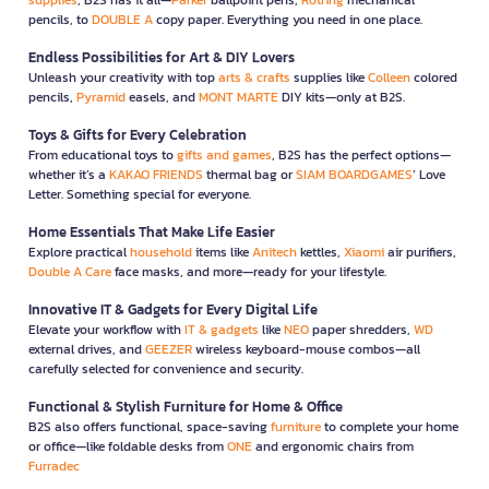
pencils, to
DOUBLE A
copy paper. Everything you need in one place.
Endless Possibilities for Art & DIY Lovers
Unleash your creativity with top
arts & crafts
supplies like
Colleen
colored
pencils,
Pyramid
easels, and
MONT MARTE
DIY kits—only at B2S.
Toys & Gifts for Every Celebration
From educational toys to
gifts and games
, B2S has the perfect options—
whether it’s a
KAKAO FRIENDS
thermal bag or
SIAM BOARDGAMES
’ Love
Letter. Something special for everyone.
Home Essentials That Make Life Easier
Explore practical
household
items like
Anitech
kettles,
Xiaomi
air purifiers,
Double A Care
face masks, and more—ready for your lifestyle.
Innovative IT & Gadgets for Every Digital Life
Elevate your workflow with
IT & gadgets
like
NEO
paper shredders,
WD
external drives, and
GEEZER
wireless keyboard-mouse combos—all
carefully selected for convenience and security.
Functional & Stylish Furniture for Home & Office
B2S also offers functional, space-saving
furniture
to complete your home
or office—like foldable desks from
ONE
and ergonomic chairs from
Furradec