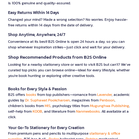
is 100% genuine and quality-assured.
Easy Returns Within 14 Days
Changed your mind? Made a wrong selection? No worries. Enjoy hassle-
free returns within 14 days from the date of delivery.
Shop Anytime, Anywhere, 24/7
Convenience at its best! B2S Online is open 24 hours a day, so you can
shop whenever inspiration strikes—just click and wait for your delivery.
Shop Recommended Products from B2S Online
Looking for a nearby stationery store or want to visit B2S but can't? We’ve
curated top picks you can browse online—ideal for every lifestyle, whether
you're book hunting or exploring other creative tools.
Books for Every Style & Passion
B2S offers
books
from top publishers—romance from
Lavender
, academic
guides by
Dr. Suphawat Pookcharoen
, magazines from
Penboon
,
children’s books from
MIS
, psychology titles from
Mugunghwa Publishing
,
self-help from
KOOB
, and literature from
Nanmeebooks
. All available at a
click.
Your Go-To Stationery for Every Creation
From premium pens and pencils to multipurpose
stationary & office
supplies
, B2S has it all—
Parker
ballpoint pens,
Rotring
mechanical