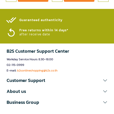
Guaranteed authenticity​
Free returns within 14 days*
after receive date
B2S Customer Support Center
Workday Service Hours 8.30-18.00
02-115-0999
E-mail:
b2sonlineshopping@b2s.co.th
Customer Support
About us
Business Group