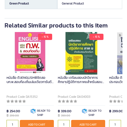
Green Product
General Product
Related Similar products to this item
- 15 %
- 15 %
หนังสือ ติวENGLISHพิชิตสอ
หนังสือ เตรียมสอบนักวิชาการ
หนังสือ ติวเ
บก.พ.สอบท้องถิ่นเล่มเดียวการันตี
ศึกษาปฎิบัติการภาคขสำหรับสอบ
ประกอบวิชาชี
ผ่าน (ปกอ่อน)
ท้องถิ่น
Product Code DA15352
Product Code DA04003
Product Cod
฿ 254.00
READY TO
฿ 339.00
READY TO
฿ 299.00
฿
SHIP
฿
SHIP
299.00
399.00
ADD TO CART
ADD TO CART