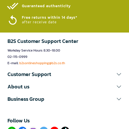
Guaranteed authenticity​
Free returns within 14 days*
after receive date
B2S Customer Support Center
Workday Service Hours 8.30-18.00
02-115-0999
E-mail:
b2sonlineshopping@b2s.co.th
Customer Support
About us
Business Group
Follow Us​