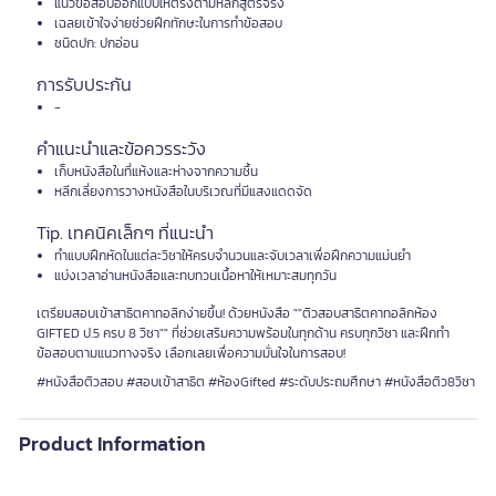
แนวข้อสอบออกแบบให้ตรงตามหลักสูตรจริง
เฉลยเข้าใจง่ายช่วยฝึกทักษะในการทำข้อสอบ
ชนิดปก: ปกอ่อน
การรับประกัน
-
คำแนะนำและข้อควรระวัง
เก็บหนังสือในที่แห้งและห่างจากความชื้น
หลีกเลี่ยงการวางหนังสือในบริเวณที่มีแสงแดดจัด
Tip. เทคนิคเล็กๆ ที่แนะนำ
ทำแบบฝึกหัดในแต่ละวิชาให้ครบจำนวนและจับเวลาเพื่อฝึกความแม่นยำ
แบ่งเวลาอ่านหนังสือและทบทวนเนื้อหาให้เหมาะสมทุกวัน
เตรียมสอบเข้าสาธิตคาทอลิกง่ายขึ้น! ด้วยหนังสือ ""ติวสอบสาธิตคาทอลิกห้อง
GIFTED ป.5 ครบ 8 วิชา"" ที่ช่วยเสริมความพร้อมในทุกด้าน ครบทุกวิชา และฝึกทำ
ข้อสอบตามแนวทางจริง เลือกเลยเพื่อความมั่นใจในการสอบ!
#หนังสือติวสอบ #สอบเข้าสาธิต #ห้องGifted #ระดับประถมศึกษา #หนังสือติว8วิชา
Product Information