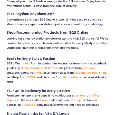
Changed your mind? Made a wrong selection? No worries. Enjoy hassle-
free returns within 14 days from the date of delivery.
Shop Anytime, Anywhere, 24/7
Convenience at its best! B2S Online is open 24 hours a day, so you can
shop whenever inspiration strikes—just click and wait for your delivery.
Shop Recommended Products from B2S Online
Looking for a nearby stationery store or want to visit B2S but can't? We’ve
curated top picks you can browse online—ideal for every lifestyle, whether
you're book hunting or exploring other creative tools.
Books for Every Style & Passion
B2S offers
books
from top publishers—romance from
Lavender
, academic
guides by
Dr. Suphawat Pookcharoen
, magazines from
Penboon
,
children’s books from
MIS
, psychology titles from
Mugunghwa Publishing
,
self-help from
KOOB
, and literature from
Nanmeebooks
. All available at a
click.
Your Go-To Stationery for Every Creation
From premium pens and pencils to multipurpose
stationary & office
supplies
, B2S has it all—
Parker
ballpoint pens,
Rotring
mechanical
pencils, to
DOUBLE A
copy paper. Everything you need in one place.
Endless Possibilities for Art & DIY Lovers