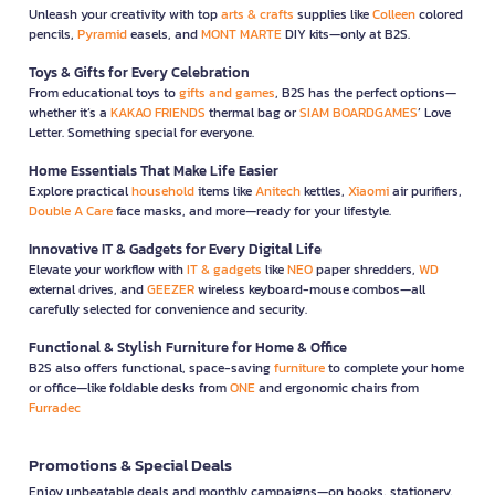
Unleash your creativity with top
arts & crafts
supplies like
Colleen
colored
pencils,
Pyramid
easels, and
MONT MARTE
DIY kits—only at B2S.
Toys & Gifts for Every Celebration
From educational toys to
gifts and games
, B2S has the perfect options—
whether it’s a
KAKAO FRIENDS
thermal bag or
SIAM BOARDGAMES
’ Love
Letter. Something special for everyone.
Home Essentials That Make Life Easier
Explore practical
household
items like
Anitech
kettles,
Xiaomi
air purifiers,
Double A Care
face masks, and more—ready for your lifestyle.
Innovative IT & Gadgets for Every Digital Life
Elevate your workflow with
IT & gadgets
like
NEO
paper shredders,
WD
external drives, and
GEEZER
wireless keyboard-mouse combos—all
carefully selected for convenience and security.
Functional & Stylish Furniture for Home & Office
B2S also offers functional, space-saving
furniture
to complete your home
or office—like foldable desks from
ONE
and ergonomic chairs from
Furradec
Promotions & Special Deals
Enjoy unbeatable deals and monthly campaigns—on books, stationery,