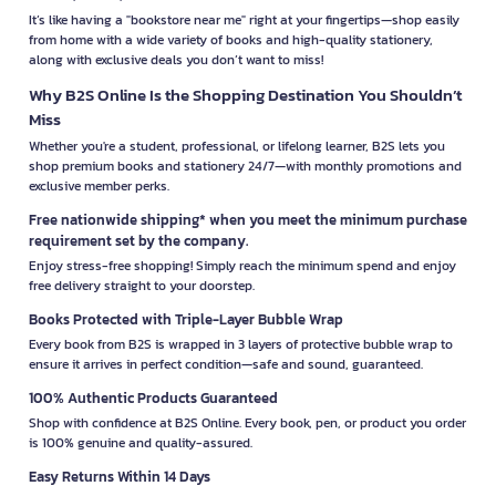
It’s like having a "bookstore near me" right at your fingertips—shop easily
from home with a wide variety of books and high-quality stationery,
along with exclusive deals you don’t want to miss!
Why B2S Online Is the Shopping Destination You Shouldn’t
Miss
Whether you're a student, professional, or lifelong learner, B2S lets you
shop premium books and stationery 24/7—with monthly promotions and
exclusive member perks.
Free nationwide shipping* when you meet the minimum purchase
requirement set by the company.
Enjoy stress-free shopping! Simply reach the minimum spend and enjoy
free delivery straight to your doorstep.
Books Protected with Triple-Layer Bubble Wrap
Every book from B2S is wrapped in 3 layers of protective bubble wrap to
ensure it arrives in perfect condition—safe and sound, guaranteed.
100% Authentic Products Guaranteed
Shop with confidence at B2S Online. Every book, pen, or product you order
is 100% genuine and quality-assured.
Easy Returns Within 14 Days