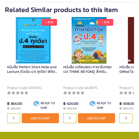
Related Similar products to this item
- 15 %
- 15 %
หนังสือ Perfect Short Note and
หนังสือ เตรียมสอบ ภาษาอังกฤษ
หนังสือ เตรี
Lecture ติวเข้ม ป.4 ทุกวิชา พิชิต
ป.4 THINK BEYOND สำหรับ
Gifted โรงเรี
ข้อสอบมั่นใจ 100%
นักเรียนเข้าโรงเรียนชั้นนำ
Product Code D097042
Product Code DA08175
Product Cod
฿ 364.00
READY TO
฿ 424.00
READY TO
฿ 408.00
฿
SHIP
฿
SHIP
฿
429.00
499.00
480.00
ADD TO CART
ADD TO CART