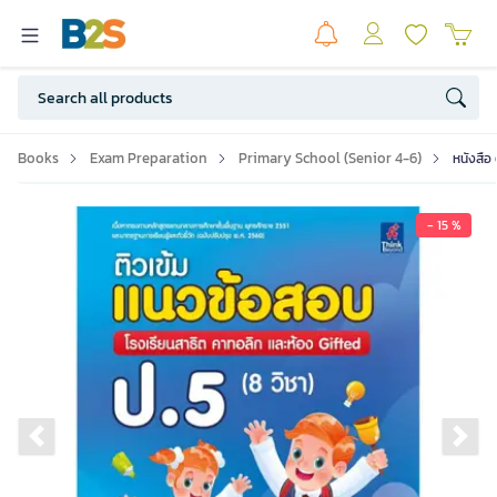
Books
Exam Preparation
Primary School (Senior 4-6)
หนังสือ
- 15 %
Previous slide
Ne