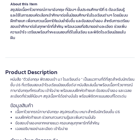
About this item
สรุปย่อเนื้อหาไวยากรณ์ภาษาอังกฤษ ที่น้องๆ ชั้นประถมศึกษาปีที่ 6 ต้องเรียนรู้
และใช้ในการสอบคัดเลือกเข้าศึกษาต่อชั้นมัธยมศึกษาในโรงเรียนต่างๆ โดยมีแบบ
ฝึกท้ายบท เพื่อทบทวนเนื้อหาให้แม่นยำยิ่งขึ้น และข้อสอบจำลอง สำหรับการเตรียม
สอบเข้าศึกษาต่อในทุกพาร์ทที่สำคัญ พร้อมเฉลยที่อธิบายอย่างละเอียด ช่วยเพิ่ม
ความเข้าใจ เตรียมพร้อมทำคะแนนสอบที่ดีในชั้นเรียน และพิชิตโรงเรียนมัธยมใน
ฝัน
Product Description
หนังสือ "ติวอังกฤษ ฟิตสอบเข้า ม.1 โรงเรียนดัง " เป็นแนวทางที่ดีที่สุดสำหรับนักเรียน
ชั้น ป.6 ที่เตรียมสอบเข้าโรงเรียนมัธยมชื่อดัง! หนังสือเล่มนี้มาพร้อมเนื้อหาไวยากรณ์
ภาษาอังกฤษที่ครบถ้วน เข้าใจง่าย พร้อมแบบฝึกหัดท้ายบท ข้อสอบจำลอง และเฉลย
ละเอียดที่ช่วยให้น้องๆ สรุปเนื้อหาได้อย่างมั่นใจ พร้อมพิชิตคะแนนสอบที่โดดเด่น
ข้อมูลสินค้า
เนื้อหาไวยากรณ์ภาษาอังกฤษ สรุปครบถ้วน เหมาะสำหรับนักเรียนชั้น ป.6
แบบฝึกหัดท้ายบท ช่วยทบทวนความรู้และเพิ่มความมั่นใจ
ข้อสอบจำลองหลากหลายแนว ครอบคลุมทุกพาร์ทที่สำคัญ
เฉลยอธิบายอย่างละเอียด เข้าใจง่าย