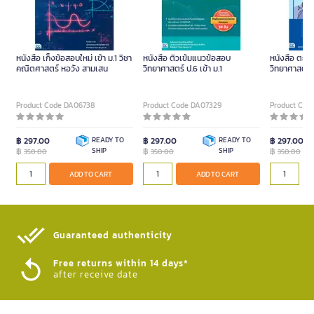
หนังสือ เก็งข้อสอบใหม่ เข้า ม.1 วิชา
หนังสือ ติวเข้มแนวข้อสอบ
หนังสือ ตะล
คณิตศาสตร์ หอวัง สามเสน
วิทยาศาสตร์ ป.6 เข้า ม.1
วิทยาศาสตร์เ
Product Code DA06738
Product Code DA07329
Product Cod
฿ 297.00
READY TO
฿ 297.00
READY TO
฿ 297.00
฿
SHIP
฿
SHIP
฿
350.00
350.00
350.00
ADD TO CART
ADD TO CART
Guaranteed authenticity​
Free returns within 14 days*
after receive date