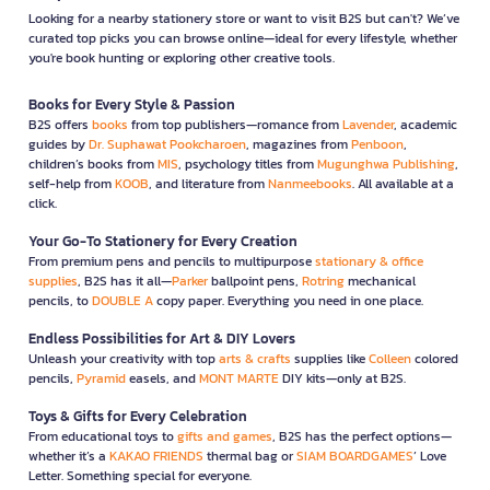
Looking for a nearby stationery store or want to visit B2S but can't? We’ve
curated top picks you can browse online—ideal for every lifestyle, whether
you're book hunting or exploring other creative tools.
Books for Every Style & Passion
B2S offers
books
from top publishers—romance from
Lavender
, academic
guides by
Dr. Suphawat Pookcharoen
, magazines from
Penboon
,
children’s books from
MIS
, psychology titles from
Mugunghwa Publishing
,
self-help from
KOOB
, and literature from
Nanmeebooks
. All available at a
click.
Your Go-To Stationery for Every Creation
From premium pens and pencils to multipurpose
stationary & office
supplies
, B2S has it all—
Parker
ballpoint pens,
Rotring
mechanical
pencils, to
DOUBLE A
copy paper. Everything you need in one place.
Endless Possibilities for Art & DIY Lovers
Unleash your creativity with top
arts & crafts
supplies like
Colleen
colored
pencils,
Pyramid
easels, and
MONT MARTE
DIY kits—only at B2S.
Toys & Gifts for Every Celebration
From educational toys to
gifts and games
, B2S has the perfect options—
whether it’s a
KAKAO FRIENDS
thermal bag or
SIAM BOARDGAMES
’ Love
Letter. Something special for everyone.