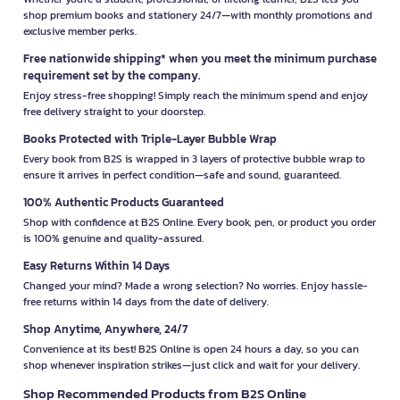
shop premium books and stationery 24/7—with monthly promotions and
exclusive member perks.
Free nationwide shipping* when you meet the minimum purchase
requirement set by the company.
Enjoy stress-free shopping! Simply reach the minimum spend and enjoy
free delivery straight to your doorstep.
Books Protected with Triple-Layer Bubble Wrap
Every book from B2S is wrapped in 3 layers of protective bubble wrap to
ensure it arrives in perfect condition—safe and sound, guaranteed.
100% Authentic Products Guaranteed
Shop with confidence at B2S Online. Every book, pen, or product you order
is 100% genuine and quality-assured.
Easy Returns Within 14 Days
Changed your mind? Made a wrong selection? No worries. Enjoy hassle-
free returns within 14 days from the date of delivery.
Shop Anytime, Anywhere, 24/7
Convenience at its best! B2S Online is open 24 hours a day, so you can
shop whenever inspiration strikes—just click and wait for your delivery.
Shop Recommended Products from B2S Online