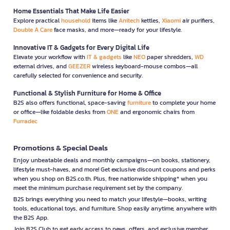
Home Essentials That Make Life Easier
Explore practical
household
items like
Anitech
kettles,
Xiaomi
air purifiers,
Double A Care
face masks, and more—ready for your lifestyle.
Innovative IT & Gadgets for Every Digital Life
Elevate your workflow with
IT & gadgets
like
NEO
paper shredders,
WD
external drives, and
GEEZER
wireless keyboard-mouse combos—all
carefully selected for convenience and security.
Functional & Stylish Furniture for Home & Office
B2S also offers functional, space-saving
furniture
to complete your home
or office—like foldable desks from
ONE
and ergonomic chairs from
Furradec
Promotions & Special Deals
Enjoy unbeatable deals and monthly campaigns—on books, stationery,
lifestyle must-haves, and more! Get exclusive discount coupons and perks
when you shop on B2S.co.th. Plus, free nationwide shipping* when you
meet the minimum purchase requirement set by the company.
B2S brings everything you need to match your lifestyle—books, writing
tools, educational toys, and furniture. Shop easily anytime, anywhere with
the B2S App.
Join B2S Club to get early access to news, offers, and exclusive member