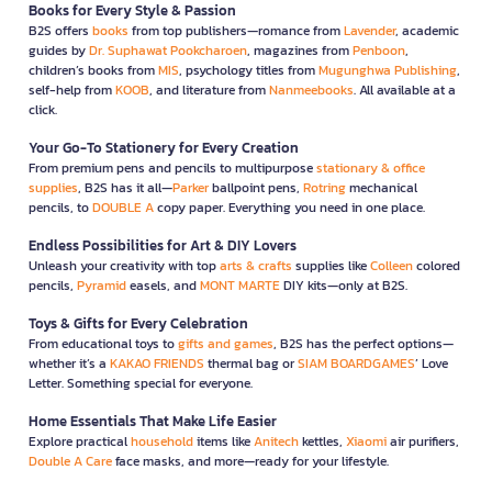
Books for Every Style & Passion
B2S offers
books
from top publishers—romance from
Lavender
, academic
guides by
Dr. Suphawat Pookcharoen
, magazines from
Penboon
,
children’s books from
MIS
, psychology titles from
Mugunghwa Publishing
,
self-help from
KOOB
, and literature from
Nanmeebooks
. All available at a
click.
Your Go-To Stationery for Every Creation
From premium pens and pencils to multipurpose
stationary & office
supplies
, B2S has it all—
Parker
ballpoint pens,
Rotring
mechanical
pencils, to
DOUBLE A
copy paper. Everything you need in one place.
Endless Possibilities for Art & DIY Lovers
Unleash your creativity with top
arts & crafts
supplies like
Colleen
colored
pencils,
Pyramid
easels, and
MONT MARTE
DIY kits—only at B2S.
Toys & Gifts for Every Celebration
From educational toys to
gifts and games
, B2S has the perfect options—
whether it’s a
KAKAO FRIENDS
thermal bag or
SIAM BOARDGAMES
’ Love
Letter. Something special for everyone.
Home Essentials That Make Life Easier
Explore practical
household
items like
Anitech
kettles,
Xiaomi
air purifiers,
Double A Care
face masks, and more—ready for your lifestyle.