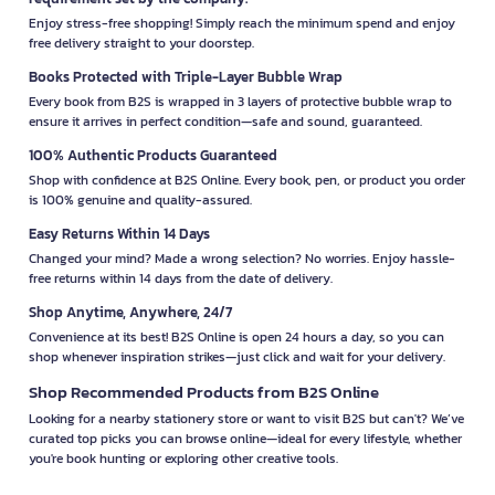
Enjoy stress-free shopping! Simply reach the minimum spend and enjoy
free delivery straight to your doorstep.
Books Protected with Triple-Layer Bubble Wrap
Every book from B2S is wrapped in 3 layers of protective bubble wrap to
ensure it arrives in perfect condition—safe and sound, guaranteed.
100% Authentic Products Guaranteed
Shop with confidence at B2S Online. Every book, pen, or product you order
is 100% genuine and quality-assured.
Easy Returns Within 14 Days
Changed your mind? Made a wrong selection? No worries. Enjoy hassle-
free returns within 14 days from the date of delivery.
Shop Anytime, Anywhere, 24/7
Convenience at its best! B2S Online is open 24 hours a day, so you can
shop whenever inspiration strikes—just click and wait for your delivery.
Shop Recommended Products from B2S Online
Looking for a nearby stationery store or want to visit B2S but can't? We’ve
curated top picks you can browse online—ideal for every lifestyle, whether
you're book hunting or exploring other creative tools.