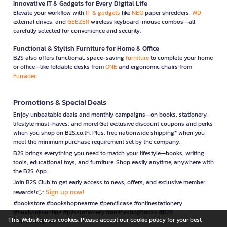
Innovative IT & Gadgets for Every Digital Life
Elevate your workflow with
IT & gadgets
like
NEO
paper shredders,
WD
external drives, and
GEEZER
wireless keyboard-mouse combos—all
carefully selected for convenience and security.
Functional & Stylish Furniture for Home & Office
B2S also offers functional, space-saving
furniture
to complete your home
or office—like foldable desks from
ONE
and ergonomic chairs from
Furradec
Promotions & Special Deals
Enjoy unbeatable deals and monthly campaigns—on books, stationery,
lifestyle must-haves, and more! Get exclusive discount coupons and perks
when you shop on B2S.co.th. Plus, free nationwide shipping* when you
meet the minimum purchase requirement set by the company.
B2S brings everything you need to match your lifestyle—books, writing
tools, educational toys, and furniture. Shop easily anytime, anywhere with
the B2S App.
Join B2S Club to get early access to news, offers, and exclusive member
Sign up now!
rewards! 👉
#bookstore #bookshopnearme #pencilcase #onlinestationery
#buybooksonline #b2sstationery #onlineshopbooks #B2S
This Website uses cookies. Please accept our cookie policy for your best
#stationerynearme