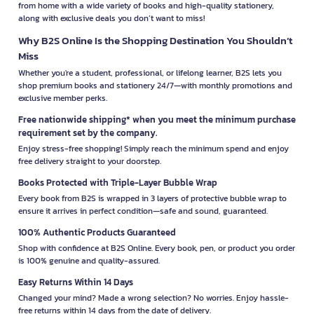
from home with a wide variety of books and high-quality stationery,
along with exclusive deals you don’t want to miss!
Why B2S Online Is the Shopping Destination You Shouldn’t
Miss
Whether you're a student, professional, or lifelong learner, B2S lets you
shop premium books and stationery 24/7—with monthly promotions and
exclusive member perks.
Free nationwide shipping* when you meet the minimum purchase
requirement set by the company.
Enjoy stress-free shopping! Simply reach the minimum spend and enjoy
free delivery straight to your doorstep.
Books Protected with Triple-Layer Bubble Wrap
Every book from B2S is wrapped in 3 layers of protective bubble wrap to
ensure it arrives in perfect condition—safe and sound, guaranteed.
100% Authentic Products Guaranteed
Shop with confidence at B2S Online. Every book, pen, or product you order
is 100% genuine and quality-assured.
Easy Returns Within 14 Days
Changed your mind? Made a wrong selection? No worries. Enjoy hassle-
free returns within 14 days from the date of delivery.