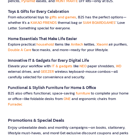
pencils,
Pyramid
easels, and
MONT MARTE
DIY kits—only at B2S.
Toys & Gifts for Every Celebration
From educational toys to
gifts and games
, B2S has the perfect options—
whether it’s a
KAKAO FRIENDS
thermal bag or
SIAM BOARDGAMES
’ Love
Letter. Something special for everyone.
Home Essentials That Make Life Easier
Explore practical
household
items like
Anitech
kettles,
Xiaomi
air purifiers,
Double A Care
face masks, and more—ready for your lifestyle.
Innovative IT & Gadgets for Every Digital Life
Elevate your workflow with
IT & gadgets
like
NEO
paper shredders,
WD
external drives, and
GEEZER
wireless keyboard-mouse combos—all
carefully selected for convenience and security.
Functional & Stylish Furniture for Home & Office
B2S also offers functional, space-saving
furniture
to complete your home
or office—like foldable desks from
ONE
and ergonomic chairs from
Furradec
Promotions & Special Deals
Enjoy unbeatable deals and monthly campaigns—on books, stationery,
lifestyle must-haves, and more! Get exclusive discount coupons and perks