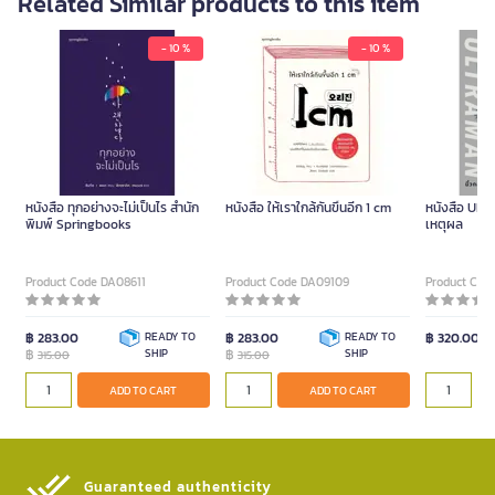
Related Similar products to this item
- 10 %
- 10 %
หนังสือ ทุกอย่างจะไม่เป็นไร สำนัก
หนังสือ ให้เราใกล้กันขึ้นอีก 1 cm
หนังสือ ULTR
พิมพ์ Springbooks
เหตุผล
Product Code DA08611
Product Code DA09109
Product Cod
฿ 283.00
READY TO
฿ 283.00
READY TO
฿ 320.00
฿
SHIP
฿
SHIP
315.00
315.00
ADD TO CART
ADD TO CART
Guaranteed authenticity​