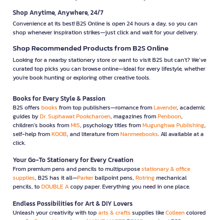
Shop Anytime, Anywhere, 24/7
Convenience at its best! B2S Online is open 24 hours a day, so you can
shop whenever inspiration strikes—just click and wait for your delivery.
Shop Recommended Products from B2S Online
Looking for a nearby stationery store or want to visit B2S but can't? We’ve
curated top picks you can browse online—ideal for every lifestyle, whether
you're book hunting or exploring other creative tools.
Books for Every Style & Passion
B2S offers
books
from top publishers—romance from
Lavender
, academic
guides by
Dr. Suphawat Pookcharoen
, magazines from
Penboon
,
children’s books from
MIS
, psychology titles from
Mugunghwa Publishing
,
self-help from
KOOB
, and literature from
Nanmeebooks
. All available at a
click.
Your Go-To Stationery for Every Creation
From premium pens and pencils to multipurpose
stationary & office
supplies
, B2S has it all—
Parker
ballpoint pens,
Rotring
mechanical
pencils, to
DOUBLE A
copy paper. Everything you need in one place.
Endless Possibilities for Art & DIY Lovers
Unleash your creativity with top
arts & crafts
supplies like
Colleen
colored