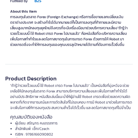
B2S
Fulfilled by
About this item
การลงทุนในตลาด Forex (Foreign Exchange) หรือการซื้อขายแลกเปลี่ยนเงิน
ตราต่างประเทศ จะสร้างกำไรได้มากมายแต่ก็เป็นการลงทุนที่ท้าทายและมีความ
เสี่ยงสูงมากนักลงทุนยุคใหม่จึงควรที่จะมีเครื่องมือมาช่วยบริหารความเสี่ยง“ถ้ารู้ว่า
รวยเร็วแบบนี้ ใช้ Robot เทรด Forex ไปนานแล้ว” คือหนังสือที่จะบริหารความเสี่ยง
เพิ่มโอกาสทำกำไรและลดโอกาสขาดทุนในการเทรด Forex ด้วยการให้ Robot มา
ช่วยเทรดซึ่งจะทำให้การลงทุนของคุณบรรลุเป้าหมายได้ตามที่ต้องการเร็วยิ่งขึ้น
Product Description
"ถ้ารู้ว่ารวยเร็วแบบนี้ ใช้ Robot เทรด Forex ไปนานแล้ว" เป็นหนังสือที่มุ่งหวังจะช่วย
เหลือให้นักลงทุนในตลาด Forex สามารถบริหารความเสี่ยงและเพิ่มโอกาสทำกำไรได้
อย่างมีประสิทธิภาพ หนังสือเล่มนี้แนะนำให้ผู้อ่านใช้ Robot เทรดเพื่อช่วยลดความผิด
พลาดที่เกิดจากอารมณ์และการตัดสินใจที่ไม่รอบคอบ การมี Robot มาช่วยในการเทรด
จะเพิ่มโอกาสให้การลงทุนประสบความสำเร็จได้เร็วขึ้น และลดโอกาสขาดทุนที่ไม่จำเป็น
คุณสมบัติของหนังสือ
ผู้เขียน: สรัญภร คงอรรถการ
สำนักพิมพ์: เช็ก/Czech
ISBN : 9786166090802