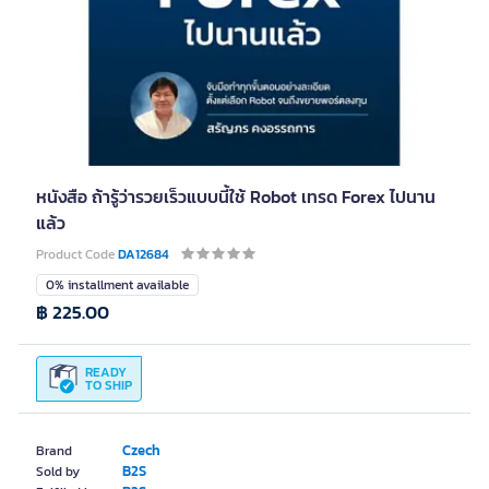
หนังสือ ถ้ารู้ว่ารวยเร็วแบบนี้ใช้ Robot เทรด Forex ไปนาน
แล้ว
Product Code
DA12684
0% installment available
฿ 225.00
READY
TO SHIP
Czech
Brand
B2S
Sold by