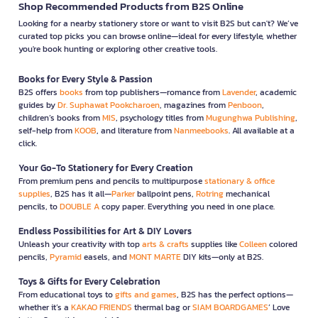
Shop Recommended Products from B2S Online
Looking for a nearby stationery store or want to visit B2S but can't? We’ve
curated top picks you can browse online—ideal for every lifestyle, whether
you're book hunting or exploring other creative tools.
Books for Every Style & Passion
B2S offers
books
from top publishers—romance from
Lavender
, academic
guides by
Dr. Suphawat Pookcharoen
, magazines from
Penboon
,
children’s books from
MIS
, psychology titles from
Mugunghwa Publishing
,
self-help from
KOOB
, and literature from
Nanmeebooks
. All available at a
click.
Your Go-To Stationery for Every Creation
From premium pens and pencils to multipurpose
stationary & office
supplies
, B2S has it all—
Parker
ballpoint pens,
Rotring
mechanical
pencils, to
DOUBLE A
copy paper. Everything you need in one place.
Endless Possibilities for Art & DIY Lovers
Unleash your creativity with top
arts & crafts
supplies like
Colleen
colored
pencils,
Pyramid
easels, and
MONT MARTE
DIY kits—only at B2S.
Toys & Gifts for Every Celebration
From educational toys to
gifts and games
, B2S has the perfect options—
whether it’s a
KAKAO FRIENDS
thermal bag or
SIAM BOARDGAMES
’ Love