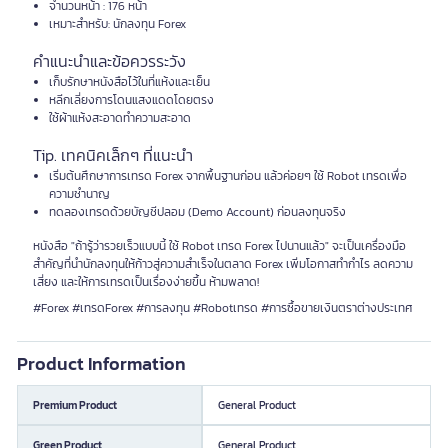
จำนวนหน้า : 176 หน้า
เหมาะสำหรับ: นักลงทุน Forex
คำแนะนำและข้อควรระวัง
เก็บรักษาหนังสือไว้ในที่แห้งและเย็น
หลีกเลี่ยงการโดนแสงแดดโดยตรง
ใช้ผ้าแห้งสะอาดทำความสะอาด
Tip. เทคนิคเล็กๆ ที่แนะนำ
เริ่มต้นศึกษาการเทรด Forex จากพื้นฐานก่อน แล้วค่อยๆ ใช้ Robot เทรดเพื่อ
ความชำนาญ
ทดลองเทรดด้วยบัญชีปลอม (Demo Account) ก่อนลงทุนจริง
หนังสือ "ถ้ารู้ว่ารวยเร็วแบบนี้ ใช้ Robot เทรด Forex ไปนานแล้ว" จะเป็นเครื่องมือ
สำคัญที่นำนักลงทุนให้ก้าวสู่ความสำเร็จในตลาด Forex เพิ่มโอกาสทำกำไร ลดความ
เสี่ยง และให้การเทรดเป็นเรื่องง่ายขึ้น ห้ามพลาด!
#Forex #เทรดForex #การลงทุน #Robotเทรด #การซื้อขายเงินตราต่างประเทศ
Product Information
Premium Product
General Product
Green Product
General Product