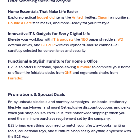
Letter. Something special for everyone.
Home Essentials That Make Life Easier
Explore practical
household
items like
Anitech
kettles,
Xiaomi
air purifiers,
Double A Care
face masks, and more—ready for your lifestyle.
Innovative IT & Gadgets for Every Digital Life
Elevate your workflow with
IT & gadgets
like
NEO
paper shredders,
WD
external drives, and
GEEZER
wireless keyboard-mouse combos—all
carefully selected for convenience and security.
Functional & Stylish Furniture for Home & Office
B2S also offers functional, space-saving
furniture
to complete your home
or office—like foldable desks from
ONE
and ergonomic chairs from
Furradec
Promotions & Special Deals
Enjoy unbeatable deals and monthly campaigns—on books, stationery,
lifestyle must-haves, and more! Get exclusive discount coupons and perks
when you shop on B2S.co.th. Plus, free nationwide shipping* when you
meet the minimum purchase requirement set by the company.
B2S brings everything you need to match your lifestyle—books, writing
tools, educational toys, and furniture. Shop easily anytime, anywhere with
the B2S App.