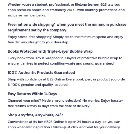
Whether you're a student, professional, or lifelong learner, B2S lets you
shop premium books and stationery 24/7—with monthly promotions and
exclusive member perks.
Free nationwide shipping* when you meet the minimum purchase
requirement set by the company.
Enjoy stress-free shopping! Simply reach the minimum spend and enjoy
free delivery straight to your doorstep.
Books Protected with Triple-Layer Bubble Wrap
Every book from B2S is wrapped in 3 layers of protective bubble wrap to
ensure it arrives in perfect condition—safe and sound, guaranteed.
100% Authentic Products Guaranteed
Shop with confidence at B2S Online. Every book, pen, or product you order
is 100% genuine and quality-assured.
Easy Returns Within 14 Days
Changed your mind? Made a wrong selection? No worries. Enjoy hassle-
free returns within 14 days from the date of delivery.
Shop Anytime, Anywhere, 24/7
Convenience at its best! B2S Online is open 24 hours a day, so you can
shop whenever inspiration strikes—just click and wait for your delivery.