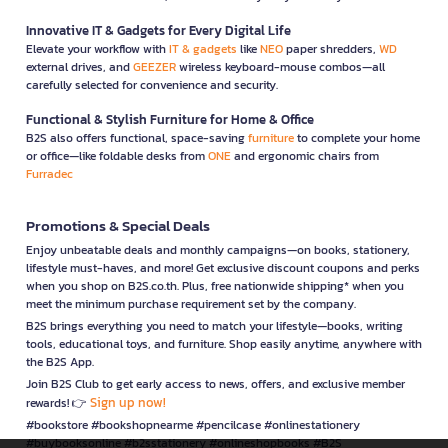
Innovative IT & Gadgets for Every Digital Life
Elevate your workflow with
IT & gadgets
like
NEO
paper shredders,
WD
external drives, and
GEEZER
wireless keyboard-mouse combos—all
carefully selected for convenience and security.
Functional & Stylish Furniture for Home & Office
B2S also offers functional, space-saving
furniture
to complete your home
or office—like foldable desks from
ONE
and ergonomic chairs from
Furradec
Promotions & Special Deals
Enjoy unbeatable deals and monthly campaigns—on books, stationery,
lifestyle must-haves, and more! Get exclusive discount coupons and perks
when you shop on B2S.co.th. Plus, free nationwide shipping* when you
meet the minimum purchase requirement set by the company.
B2S brings everything you need to match your lifestyle—books, writing
tools, educational toys, and furniture. Shop easily anytime, anywhere with
the B2S App.
Join B2S Club to get early access to news, offers, and exclusive member
Sign up now!
rewards! 👉
#bookstore #bookshopnearme #pencilcase #onlinestationery
#buybooksonline #b2sstationery #onlineshopbooks #B2S