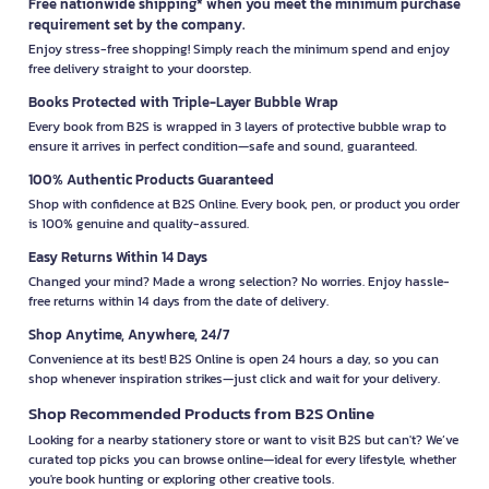
Free nationwide shipping* when you meet the minimum purchase
requirement set by the company.
Enjoy stress-free shopping! Simply reach the minimum spend and enjoy
free delivery straight to your doorstep.
Books Protected with Triple-Layer Bubble Wrap
Every book from B2S is wrapped in 3 layers of protective bubble wrap to
ensure it arrives in perfect condition—safe and sound, guaranteed.
100% Authentic Products Guaranteed
Shop with confidence at B2S Online. Every book, pen, or product you order
is 100% genuine and quality-assured.
Easy Returns Within 14 Days
Changed your mind? Made a wrong selection? No worries. Enjoy hassle-
free returns within 14 days from the date of delivery.
Shop Anytime, Anywhere, 24/7
Convenience at its best! B2S Online is open 24 hours a day, so you can
shop whenever inspiration strikes—just click and wait for your delivery.
Shop Recommended Products from B2S Online
Looking for a nearby stationery store or want to visit B2S but can't? We’ve
curated top picks you can browse online—ideal for every lifestyle, whether
you're book hunting or exploring other creative tools.