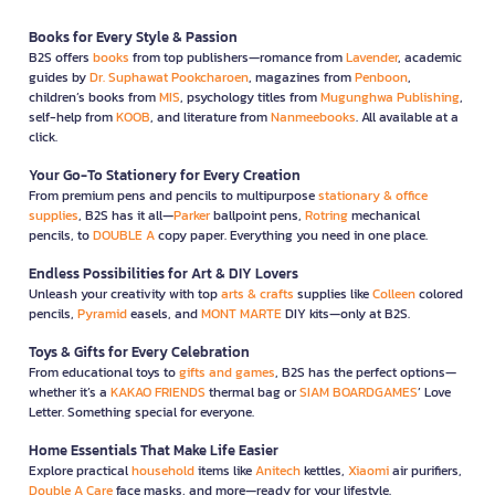
Books for Every Style & Passion
B2S offers
books
from top publishers—romance from
Lavender
, academic
guides by
Dr. Suphawat Pookcharoen
, magazines from
Penboon
,
children’s books from
MIS
, psychology titles from
Mugunghwa Publishing
,
self-help from
KOOB
, and literature from
Nanmeebooks
. All available at a
click.
Your Go-To Stationery for Every Creation
From premium pens and pencils to multipurpose
stationary & office
supplies
, B2S has it all—
Parker
ballpoint pens,
Rotring
mechanical
pencils, to
DOUBLE A
copy paper. Everything you need in one place.
Endless Possibilities for Art & DIY Lovers
Unleash your creativity with top
arts & crafts
supplies like
Colleen
colored
pencils,
Pyramid
easels, and
MONT MARTE
DIY kits—only at B2S.
Toys & Gifts for Every Celebration
From educational toys to
gifts and games
, B2S has the perfect options—
whether it’s a
KAKAO FRIENDS
thermal bag or
SIAM BOARDGAMES
’ Love
Letter. Something special for everyone.
Home Essentials That Make Life Easier
Explore practical
household
items like
Anitech
kettles,
Xiaomi
air purifiers,
Double A Care
face masks, and more—ready for your lifestyle.