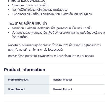
คำแนะนำและข้อควรระวัง
ให้หลีกเลี่ยงการเก็บรักษาในที่ชื้น
ควรเก็บไว้ในที่แห้งและหลีกเลี่ยงแสงแดดโดยตรง
ใช้ผ้าสะอาดและแห้งเช็ดบริเวณปกและขอบหนังสือเล็กน้อยหากมีฝุ่นเกาะ
Tip. เทคนิคเล็กๆ ที่แนะนำ
การใช้ที่คั่นหนังสือสีสันสดใสจะช่วยทำให้คุณอยากหยิบขึ้นมาอ่านมากขึ้น
จัดเวลาอ่านของคุณในช่วงเย็น เพื่อดื่มด่ำบรรยากาศและความเข้มข้นของเรื่องราว
ได้อย่างเต็มที่
พลาดไม่ได้! กับนิยายจีนสุดฮิต "ทรราชตื๊อรัก เล่ม 26" ที่จะพาคุณเข้าสู่โลกแห่งการ
ผจญภัย ความรัก และโชคชะตา สั่งซื้อเลยตอนนี้!
#ทรราชตื๊อรัก #นิยายจีน #แฟนตาซีจีน #นิยายรักโรแมนติก #นิยายปกอ่อน
Product Information
Premium Product
General Product
Green Product
General Product