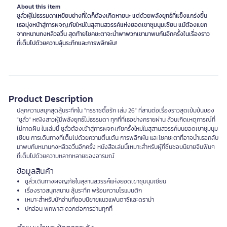
About this item
ซูลั่วผู้ไม่ธรรมดาเหยียบย่างที่ใดก็ต้องเกิดหายนะ แต่ด้วยพลังยุทธ์ที่แข็งแกร่งขึ้น
เธอมุ่งหน้าสู่การผจญภัยใหม่ในสุสานสวรรค์แห่งยอดเขาชุมนุมเซียน แม้ต้องแยก
จากหนานกงหลิวอวิ๋น สุดท้ายโชคชะตาจะนำพาพวกเขามาพบกันอีกครั้งในเรื่องราว
ที่เต็มไปด้วยความลุ้นระทึกและการพลิกผัน!
Product Description
ปลุกความสนุกสุดลุ้นระทึกใน "ทรราชตื๊อรัก เล่ม 26" ที่สานต่อเรื่องราวสุดเข้มข้นของ
"ซูลั่ว" หญิงสาวผู้มีพลังยุทธ์ไม่ธรรมดา ทุกที่ที่เธอย่างกรายผ่าน ล้วนเกิดเหตุการณ์ที่
ไม่คาดฝัน ในเล่มนี้ ซูลั่วต้องเข้าสู่การผจญภัยครั้งใหม่ในสุสานสวรรค์บนยอดเขาชุมนุม
เซียน การเดินทางที่เต็มไปด้วยความตื่นเต้น การพลิกผัน และโชคชะตาที่อาจนำเธอกลับ
มาพบกับหนานกงหลิวอวิ๋นอีกครั้ง หนังสือเล่มนี้เหมาะสำหรับผู้ที่ชื่นชอบนิยายจีนฟินๆ
ที่เต็มไปด้วยความหลากหลายของอารมณ์
ข้อมูลสินค้า
ซูลั่วเดินทางผจญภัยในสุสานสวรรค์แห่งยอดเขาชุมนุมเซียน
เรื่องราวสนุกสนาน ลุ้นระทึก พร้อมความโรแมนติก
เหมาะสำหรับนักอ่านที่ชอบนิยายแนวแฟนตาซีและดราม่า
ปกอ่อน พกพาสะดวกต่อการอ่านทุกที่