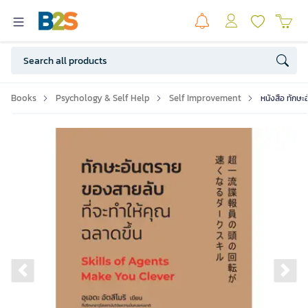
Books
Psychology & Self Help
Self Improvement
หนังสือ ทักษะ
Previous slide
Ne