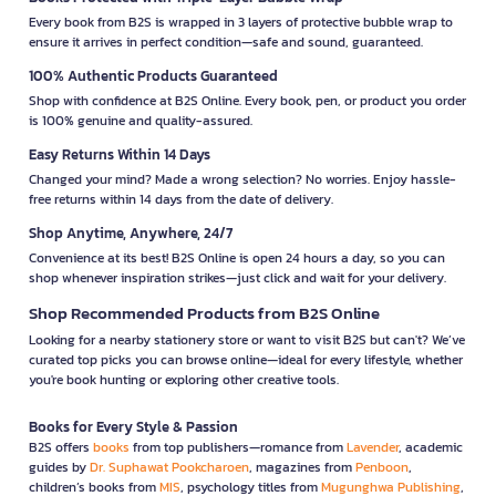
Every book from B2S is wrapped in 3 layers of protective bubble wrap to
ensure it arrives in perfect condition—safe and sound, guaranteed.
100% Authentic Products Guaranteed
Shop with confidence at B2S Online. Every book, pen, or product you order
is 100% genuine and quality-assured.
Easy Returns Within 14 Days
Changed your mind? Made a wrong selection? No worries. Enjoy hassle-
free returns within 14 days from the date of delivery.
Shop Anytime, Anywhere, 24/7
Convenience at its best! B2S Online is open 24 hours a day, so you can
shop whenever inspiration strikes—just click and wait for your delivery.
Shop Recommended Products from B2S Online
Looking for a nearby stationery store or want to visit B2S but can't? We’ve
curated top picks you can browse online—ideal for every lifestyle, whether
you're book hunting or exploring other creative tools.
Books for Every Style & Passion
B2S offers
books
from top publishers—romance from
Lavender
, academic
guides by
Dr. Suphawat Pookcharoen
, magazines from
Penboon
,
children’s books from
MIS
, psychology titles from
Mugunghwa Publishing
,