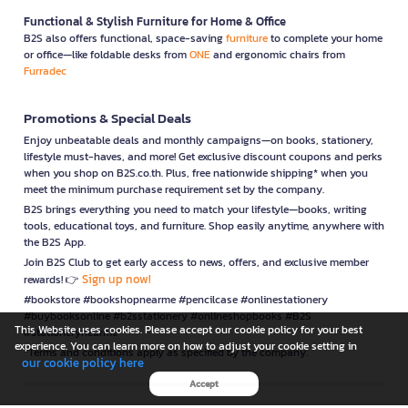
Functional & Stylish Furniture for Home & Office
B2S also offers functional, space-saving
furniture
to complete your home
or office—like foldable desks from
ONE
and ergonomic chairs from
Furradec
Promotions & Special Deals
Enjoy unbeatable deals and monthly campaigns—on books, stationery,
lifestyle must-haves, and more! Get exclusive discount coupons and perks
when you shop on B2S.co.th. Plus, free nationwide shipping* when you
meet the minimum purchase requirement set by the company.
B2S brings everything you need to match your lifestyle—books, writing
tools, educational toys, and furniture. Shop easily anytime, anywhere with
the B2S App.
Join B2S Club to get early access to news, offers, and exclusive member
Sign up now!
rewards! 👉
#bookstore #bookshopnearme #pencilcase #onlinestationery
#buybooksonline #b2sstationery #onlineshopbooks #B2S
This Website uses cookies. Please accept our cookie policy for your best
#stationerynearme
experience. You can learn more on how to adjust your cookie setting in
*Terms and conditions apply as specified by the company.
our cookie policy here
Accept