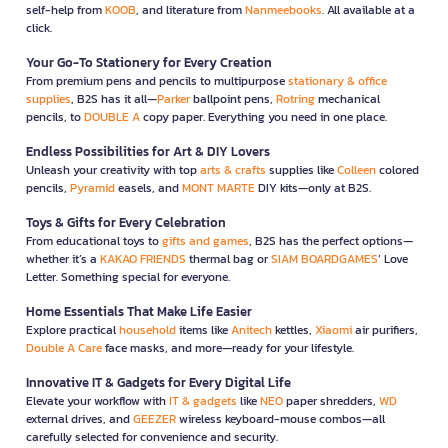
self-help from
KOOB
, and literature from
Nanmeebooks
. All available at a
click.
Your Go-To Stationery for Every Creation
From premium pens and pencils to multipurpose
stationary & office
supplies
, B2S has it all—
Parker
ballpoint pens,
Rotring
mechanical
pencils, to
DOUBLE A
copy paper. Everything you need in one place.
Endless Possibilities for Art & DIY Lovers
Unleash your creativity with top
arts & crafts
supplies like
Colleen
colored
pencils,
Pyramid
easels, and
MONT MARTE
DIY kits—only at B2S.
Toys & Gifts for Every Celebration
From educational toys to
gifts and games
, B2S has the perfect options—
whether it’s a
KAKAO FRIENDS
thermal bag or
SIAM BOARDGAMES
’ Love
Letter. Something special for everyone.
Home Essentials That Make Life Easier
Explore practical
household
items like
Anitech
kettles,
Xiaomi
air purifiers,
Double A Care
face masks, and more—ready for your lifestyle.
Innovative IT & Gadgets for Every Digital Life
Elevate your workflow with
IT & gadgets
like
NEO
paper shredders,
WD
external drives, and
GEEZER
wireless keyboard-mouse combos—all
carefully selected for convenience and security.