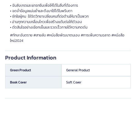
• จับสังเกตและแทรกซึมเพื่อให้ได้ในสิ่งที่ต้องการ
• จดจำข้อมูลแม่นยำและดึงมาใช้ได้ในพริบตา
• ชักใยผู้คน ใช้จิตวิทยาเปลี่ยนคนที่ต่อต้านให้มาเป็นพวก
• อ่านทุกความเคลื่อนไหวเพื่อสร้างแต้มต่อให้ตัวเอง
• ตัดสินใจอย่างเยือกเย็นและรวดเร็วภายใต้ความกดดัน
#ทักษะอันตราย #สายลับ #หนังสือพัฒนาตนเอง #การเพิ่มความฉลาด #หนังสือ
ใหม่2024
Product Information
Green Product
General Product
Book Cover
Soft Cover