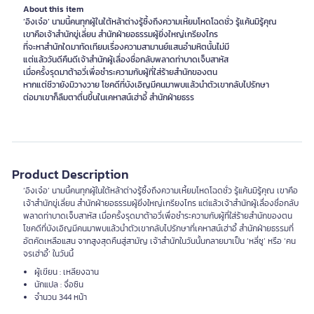
About this item
‘อิงเจ๋อ’ นามนี้คนทุกผู้ในใต้หล้าต่างรู้ซึ้งถึงความเหี้ยมโหดโฉดชั่ว รู้แค้นมิรู้คุณ
เขาคือเจ้าสำนักขู่เลี่ยน สำนักฝ่ายอธรรมผู้ยิ่งใหญ่เกรียงไกร
ที่จะหาสำนักใดมาทัดเทียมเรื่องความสามานย์แสนอำมหิตนั้นไม่มี
แต่แล้ววันดีคืนดีเจ้าสำนักผู้เลื่องชื่อกลับพลาดท่าบาดเจ็บสาหัส
เมื่อครั้งรุดมาต้าอวี่เพื่อชำระความกับผู้ที่ใส่ร้ายสำนักของตน
หากแต่ชีวายังมิวางวาย โชคดีที่บังเอิญมีคนมาพบแล้วนำตัวเขากลับไปรักษา
ต่อมาเขาก็ลืมตาตื่นขึ้นในเคหาสน์เฮ่าอี้ สำนักฝ่ายธรร
Product Description
‘อิงเจ๋อ’ นามนี้คนทุกผู้ในใต้หล้าต่างรู้ซึ้งถึงความเหี้ยมโหดโฉดชั่ว รู้แค้นมิรู้คุณ เขาคือ
เจ้าสำนักขู่เลี่ยน สำนักฝ่ายอธรรมผู้ยิ่งใหญ่เกรียงไกร แต่แล้วเจ้าสำนักผู้เลื่องชื่อกลับ
พลาดท่าบาดเจ็บสาหัส เมื่อครั้งรุดมาต้าอวี่เพื่อชำระความกับผู้ที่ใส่ร้ายสำนักของตน
โชคดีที่บังเอิญมีคนมาพบแล้วนำตัวเขากลับไปรักษาที่เคหาสน์เฮ่าอี้ สำนักฝ่ายธรรมที่
อัตคัดเหลือแสน จากสูงสุดคืนสู่สามัญ เจ้าสำนักในวันนั้นกลายมาเป็น ‘หลี่ซู’ หรือ ‘คน
จรเฮ่าอี้’ ในวันนี้
ผู้เขียน : เหลียงฉาน
นักแปล : จื่อซิน
จำนวน 344 หน้า