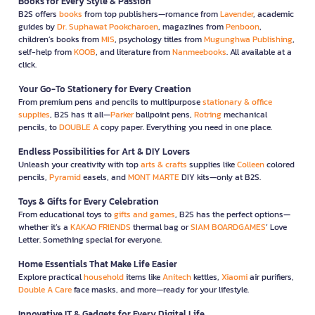
Books for Every Style & Passion
B2S offers
books
from top publishers—romance from
Lavender
, academic
guides by
Dr. Suphawat Pookcharoen
, magazines from
Penboon
,
children’s books from
MIS
, psychology titles from
Mugunghwa Publishing
,
self-help from
KOOB
, and literature from
Nanmeebooks
. All available at a
click.
Your Go-To Stationery for Every Creation
From premium pens and pencils to multipurpose
stationary & office
supplies
, B2S has it all—
Parker
ballpoint pens,
Rotring
mechanical
pencils, to
DOUBLE A
copy paper. Everything you need in one place.
Endless Possibilities for Art & DIY Lovers
Unleash your creativity with top
arts & crafts
supplies like
Colleen
colored
pencils,
Pyramid
easels, and
MONT MARTE
DIY kits—only at B2S.
Toys & Gifts for Every Celebration
From educational toys to
gifts and games
, B2S has the perfect options—
whether it’s a
KAKAO FRIENDS
thermal bag or
SIAM BOARDGAMES
’ Love
Letter. Something special for everyone.
Home Essentials That Make Life Easier
Explore practical
household
items like
Anitech
kettles,
Xiaomi
air purifiers,
Double A Care
face masks, and more—ready for your lifestyle.
Innovative IT & Gadgets for Every Digital Life