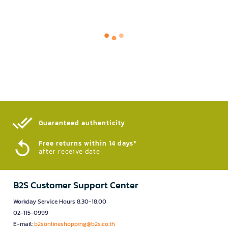
Guaranteed authenticity​
Free returns within 14 days*
after receive date
B2S Customer Support Center
Workday Service Hours 8.30-18.00
02-115-0999
E-mail:
b2sonlineshopping@b2s.co.th