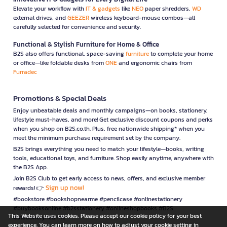
Elevate your workflow with
IT & gadgets
like
NEO
paper shredders,
WD
external drives, and
GEEZER
wireless keyboard-mouse combos—all
carefully selected for convenience and security.
Functional & Stylish Furniture for Home & Office
B2S also offers functional, space-saving
furniture
to complete your home
or office—like foldable desks from
ONE
and ergonomic chairs from
Furradec
Promotions & Special Deals
Enjoy unbeatable deals and monthly campaigns—on books, stationery,
lifestyle must-haves, and more! Get exclusive discount coupons and perks
when you shop on B2S.co.th. Plus, free nationwide shipping* when you
meet the minimum purchase requirement set by the company.
B2S brings everything you need to match your lifestyle—books, writing
tools, educational toys, and furniture. Shop easily anytime, anywhere with
the B2S App.
Join B2S Club to get early access to news, offers, and exclusive member
Sign up now!
rewards! 👉
#bookstore #bookshopnearme #pencilcase #onlinestationery
#buybooksonline #b2sstationery #onlineshopbooks #B2S
This Website uses cookies. Please accept our cookie policy for your best
#stationerynearme
experience. You can learn more on how to adjust your cookie setting in