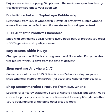
Enjoy stress-free shopping! Simply reach the minimum spend and enjoy
free delivery straight to your doorstep.
Books Protected with Triple-Layer Bubble Wrap
Every book from B2S is wrapped in 3 layers of protective bubble wrap to
ensure it arrives in perfect condition—safe and sound, guaranteed.
100% Authentic Products Guaranteed
Shop with confidence at B2S Online. Every book, pen, or product you order
is 100% genuine and quality-assured.
Easy Returns Within 14 Days
Changed your mind? Made a wrong selection? No worries. Enjoy hassle-
free returns within 14 days from the date of delivery.
Shop Anytime, Anywhere, 24/7
Convenience at its best! B2S Online is open 24 hours a day, so you can
shop whenever inspiration strikes—just click and wait for your delivery.
Shop Recommended Products from B2S Online
Looking for a nearby stationery store or want to visit B2S but can't? We’ve
curated top picks you can browse online—ideal for every lifestyle, whether
you're book hunting or exploring other creative tools.