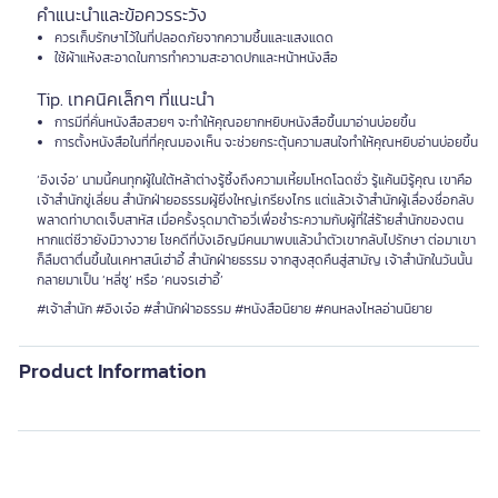
คำแนะนำและข้อควรระวัง
ควรเก็บรักษาไว้ในที่ปลอดภัยจากความชื้นและแสงแดด
ใช้ผ้าแห้งสะอาดในการทำความสะอาดปกและหน้าหนังสือ
Tip. เทคนิคเล็กๆ ที่แนะนำ
การมีที่คั่นหนังสือสวยๆ จะทำให้คุณอยากหยิบหนังสือขึ้นมาอ่านบ่อยขึ้น
การตั้งหนังสือในที่ที่คุณมองเห็น จะช่วยกระตุ้นความสนใจทำให้คุณหยิบอ่านบ่อยขึ้น
‘อิงเจ๋อ’ นามนี้คนทุกผู้ในใต้หล้าต่างรู้ซึ้งถึงความเหี้ยมโหดโฉดชั่ว รู้แค้นมิรู้คุณ เขาคือ
เจ้าสำนักขู่เลี่ยน สำนักฝ่ายอธรรมผู้ยิ่งใหญ่เกรียงไกร แต่แล้วเจ้าสำนักผู้เลื่องชื่อกลับ
พลาดท่าบาดเจ็บสาหัส เมื่อครั้งรุดมาต้าอวี่เพื่อชำระความกับผู้ที่ใส่ร้ายสำนักของตน
หากแต่ชีวายังมิวางวาย โชคดีที่บังเอิญมีคนมาพบแล้วนำตัวเขากลับไปรักษา ต่อมาเขา
ก็ลืมตาตื่นขึ้นในเคหาสน์เฮ่าอี้ สำนักฝ่ายธรรม จากสูงสุดคืนสู่สามัญ เจ้าสำนักในวันนั้น
กลายมาเป็น ‘หลี่ซู’ หรือ ‘คนจรเฮ่าอี้’
#เจ้าสำนัก #อิงเจ๋อ #สำนักฝ่าอธรรม #หนังสือนิยาย #คนหลงไหลอ่านนิยาย
Product Information