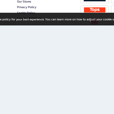
Our Stores
Privacy Policy
Cookie Policy
Investor Relations
e policy for your best experience. You can learn more on how to adjust your cookie s
ny Limited
iration for All Ages
riters, and creators alike.
home with a wide variety of books and high-quality stationery, along with exclusive d
 premium books and stationery 24/7—with monthly promotions and exclusive member pe