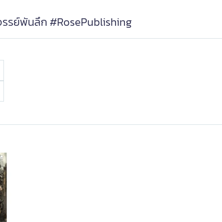
ัศจรรย์พันลึก #RosePublishing