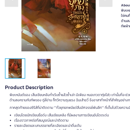
Previous slide
Next slide
About
พิษเหม
ใช่คนท
ด้านสง
ทัพฝ่า
Product Description
พิษเหมันต์ของ เสิ่นเชียนหลิงกำเริบซ้ำแล้วซ้ำเล่า มีเพียง หมอเทวดากุ่ยโส่ว เท่านั้นที่จะช
ด้านสงครามกับทัพของ กู่ลี่ข่าน ก็ทวีความรุนแรง ฉินเส้าอวี่ จึงอาสาทำหน้าที่สำคัญอย่าง
ภาคสุดท้ายของซีรีส์ที่น่าติดตาม ""ทั่วยุทธภพมีแต่สิ่งอัศจรรย์พันลึก"" ที่เต็มไปด้วยควา
เขียนโดยนักเขียนชื่อดัง เสิ่นเชียนหลิง ที่มีผลงานการเขียนอันโดดเด่น
เรื่องราวภาคต่อที่สมบูรณ์และน่าติดตาม
รายละเอียดและบทบรรยายที่ละเอียดและน่าตื่นเต้น