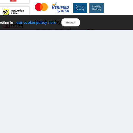
Verified by
our cookie policy here
etting in
Accept
Download B2S app
eals you don’t want to miss!
rks.