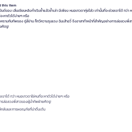
 this item
ันต์ของ เสิ่นเชียนหลิงกำเริบซ้ำแล้วซ้ำเล่า มีเพียง หมอเทวดากุ่ยโส่ว เท่านั้นที่จะช่วยเขาได้ ทว่
ี่จะหาตัวได้ง่ายๆ หรือ
ครามกับทัพของ กู่ลี่ข่าน ก็ทวีความรุนแรง ฉินเส้าอวี่ จึงอาสาทำหน้าที่สำคัญอย่างการล่อลวงพี่
ยศัตรู!
่วยเขาได้ ทว่า หมอเทวดาใช่คนที่จะหาตัวได้ง่ายๆ หรือ
การล่อลวงพี่สาวของผู้นำทัพฝ่ายศัตรู!
มลึกลับและการผจญภัยที่น่าตื่นเต้น