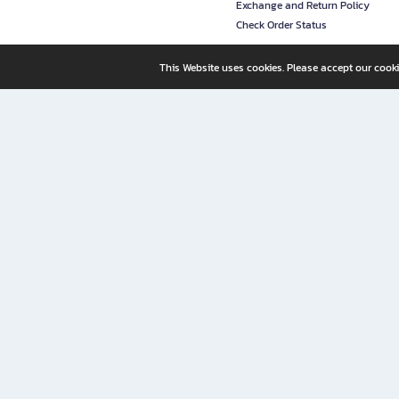
Exchange and Return Policy
Check Order Status
This Website uses cookies. Please accept our cooki
B2S, a business unit of Central Retail Corporation Public Compa
B2S Online: Your Destination for Books, Stationery, and Insp
B2S Online is your all-in-one bookstore and stationery shop, perfect for readers, w
It’s like having a "bookstore near me" right at your fingertips—shop easily from 
Why B2S Online Is the Shopping Destination You Shouldn’t Miss
Whether you're a student, professional, or lifelong learner, B2S lets you shop