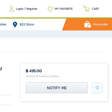
Login
|
Register
MY FAVORITE
CART
plies
B2S Store
Pre-order
บ
฿ 495.00
Amount of inventory 0 piece
NOTIFY ME