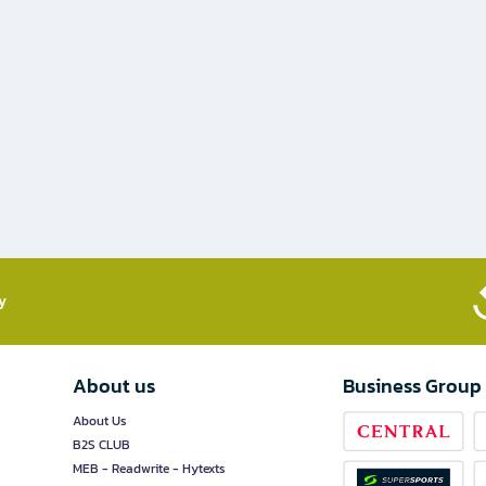
​
About us
Business Group
About Us
B2S CLUB
MEB - Readwrite - Hytexts