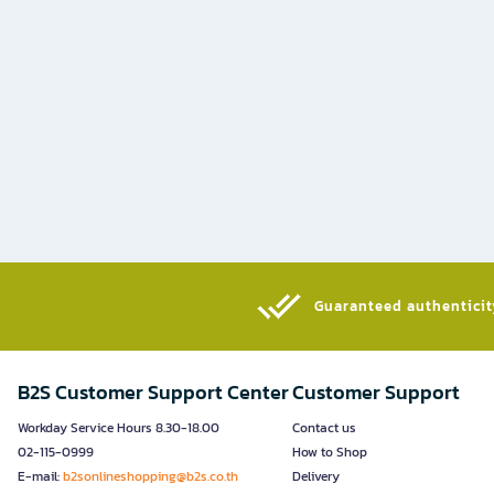
Guaranteed authenticity
B2S Customer Support Center
Customer Support
Workday Service Hours 8.30-18.00
Contact us
02-115-0999
How to Shop
E-mail:
b2sonlineshopping@b2s.co.th
Delivery