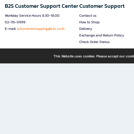
B2S Customer Support Center
Customer Support
Workday Service Hours 8.30-18.00
Contact us
02-115-0999
How to Shop
E-mail:
b2sonlineshopping@b2s.co.th
Delivery
Exchange and Return Policy
Check Order Status
This Website uses cookies. Please accept our cooki
B2S, a business unit of Central Retail Corporation Public Compa