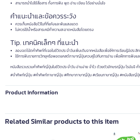
สามารถนำไปใช้สื่อสาร ทั้งการฟัง พูด อ่าน เขียน ได้อย่างมั่นใจ
คำแนะนำและข้อควรระวัง
ควรเก็บหนังสือไว้ในที่ที่แห้งและพ้นแสงแดด
ไม่ควรใช้น้ำหรือสารเคมีทำความสะอาดหนังสือโดยตรง
Tip. เทคนิคเล็กๆ ที่แนะนำ
ลองจดโน้ตคำศัพท์ที่เจอในชีวิตประจำวันเพิ่มเติมจากหนังสือเพื่อให้การเรียนรู้มีประสิ
ใช้การฟังรายการวิทยุหรือพอดแคสต์ภาษาญี่ปุ่นควบคู่ไปกับการอ่าน เพื่อฝึกการฟังและ
หนังสือรวบรวมคำศัพท์ญี่ปุ่นในชีวิตประจำวัน อ่านง่าย จำไว ด้วยตัวอักษรญี่ปุ่น โรมันจิ ค
#จำศัพท์ญี่ปุ่น #คำศัพท์ภาษาญี่ปุ่น #ศึกษาภาษาญี่ปุ่น #เรียนภาษาญี่ปุ่น #หนังสือญี่ปุ่
Product Information
Related Similar products to this item