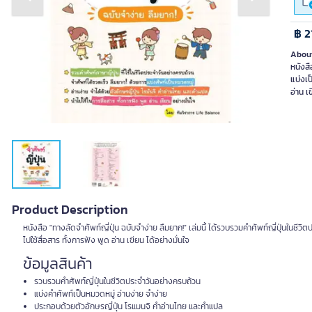
Previous slide
Next slide
฿ 2
About
หนังสื
แบ่งเป
อ่าน เ
Product Description
หนังสือ "ทางลัดจำศัพท์ญี่ปุ่น ฉบับจำง่าย ลืมยาก!" เล่มนี้ ได้รวบรวมคำศัพท์ญี่ปุ่นในชีว
ไปใช้สื่อสาร ทั้งการฟัง พูด อ่าน เขียน ได้อย่างมั่นใจ
ข้อมูลสินค้า
รวบรวมคำศัพท์ญี่ปุ่นในชีวิตประจำวันอย่างครบถ้วน
แบ่งคำศัพท์เป็นหมวดหมู่ อ่านง่าย จำง่าย
ประกอบด้วยตัวอักษรญี่ปุ่น โรแมนจิ คำอ่านไทย และคำแปล