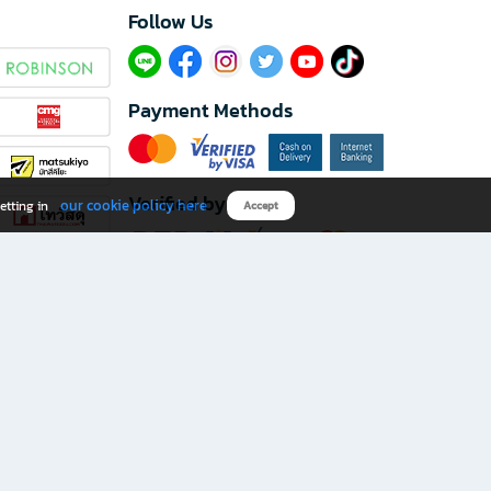
Follow Us​
Payment Methods
Verified by
our cookie policy here
etting in
Accept
Download B2S app