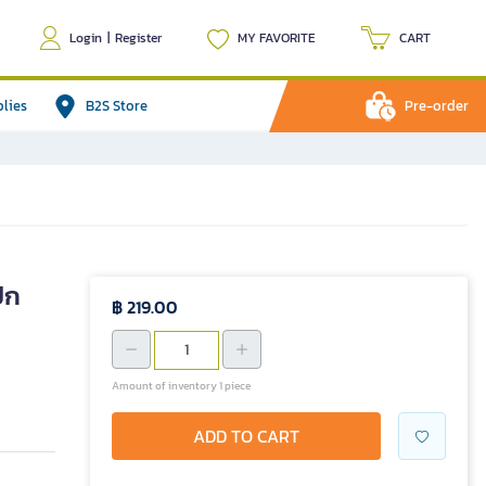
Login
|
Register
MY FAVORITE
CART
plies
B2S Store
Pre-order
ปก
฿ 219.00
Amount of inventory 1 piece
ADD TO CART