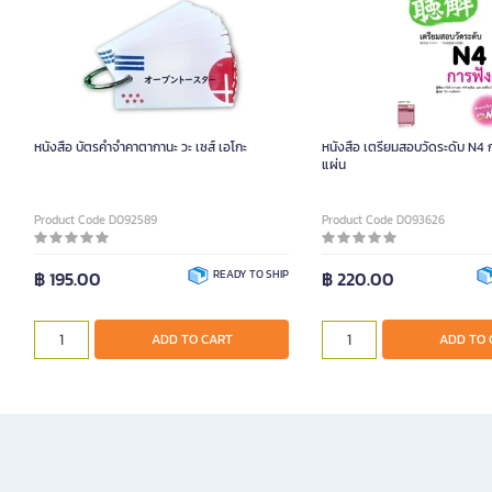
หนังสือ บัตรคำจำคาตากานะ วะ เซส์ เอโกะ
หนังสือ เตรียมสอบวัดระดับ N4
แผ่น
Product Code D092589
Product Code D093626
฿ 195.00
READY TO SHIP
฿ 220.00
ADD TO CART
ADD TO 