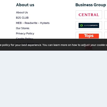
About us
Business Group
About Us
B2S CLUB
MEB - Readwrite - Hytexts
Our Stores
Privacy Policy
Cookie Policy
Investor Relations
e policy for your best experience. You can learn more on how to adjust your cookie s
ny Limited