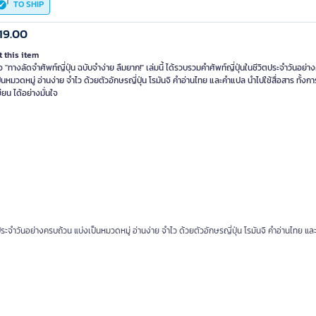
TO SHIP
19.00
 this item
อ "ทางลัดจำศัพท์ญี่ปุ่น ฉบับจำง่าย ลืมยาก!" เล่มนี้ ได้รวบรวมคำศัพท์ญี่ปุ่นในชีวิตประจำวันอย่
็นหมวดหมู่ อ่านง่าย จำไว ด้วยตัวอักษรญี่ปุ่น โรมันจิ คำอ่านไทย และคำแปล นำไปใช้สื่อสาร ทั้งก
ขียน ได้อย่างมั่นใจ
ิตประจำวันอย่างครบถ้วน แบ่งเป็นหมวดหมู่ อ่านง่าย จำไว ด้วยตัวอักษรญี่ปุ่น โรมันจิ คำอ่านไทย แ