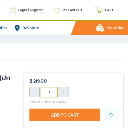
Login
|
Register
MY FAVORITE
CART
plies
B2S Store
Pre-order
 (ปก
฿ 219.00
Amount of inventory 1 piece
ADD TO CART