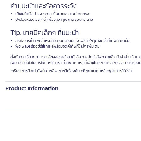
คำแนะนำและข้อควรระวัง
เก็บในที่แห้ง ห่างจากความชื้นและแสงแดดโดยตรง
ปกป้องหนังสือจากน้ำเพื่อรักษาคุณภาพของกระดาษ
Tip. เทคนิคเล็กๆ ที่แนะนำ
สร้างบัตรคำศัพท์สำหรับทบทวนด้วยตนเอง จะช่วยให้คุณจดจำคำศัพท์ได้ดีขึ้น
ฟังเพลงหรือดูซีรีส์เกาหลีพร้อมจดคำศัพท์ใหม่ๆ เพิ่มเติม
ตั้งต้นการเรียนภาษาเกาหลีของคุณด้วยหนังสือ ทางลัดจำศัพท์เกาหลี ฉบับจำง่าย ลืมยาก! เ
เพิ่มความมั่นใจในการใช้ภาษาเกาหลี คำศัพท์เกาหลี คำอ่านไทย การแปล การสื่อสารในชีวิต
#เรียนเกาหลี #คำศัพท์เกาหลี #เกาหลีเบื้องต้น #ฝึกภาษาเกาหลี #พูดเกาหลีได้ง่าย
Product Information