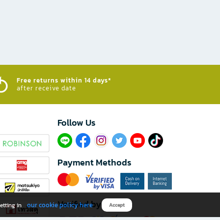
Free returns within 14 days*
after receive date
Follow Us​
Payment Methods
Verified by
our cookie policy here
etting in
Accept