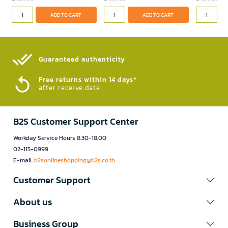
ADD TO CART
ADD TO CART
Guaranteed authenticity​
Free returns within 14 days*
after receive date
B2S Customer Support Center
Workday Service Hours 8.30-18.00
02-115-0999
E-mail:
b2sonlineshopping@b2s.co.th
Customer Support
About us
Business Group