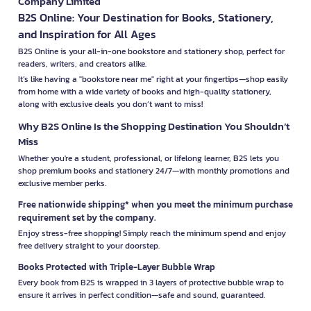
Company Limited
B2S Online: Your Destination for Books, Stationery,
and Inspiration for All Ages
B2S Online is your all-in-one bookstore and stationery shop, perfect for
readers, writers, and creators alike.
It’s like having a "bookstore near me" right at your fingertips—shop easily
from home with a wide variety of books and high-quality stationery,
along with exclusive deals you don’t want to miss!
Why B2S Online Is the Shopping Destination You Shouldn’t
Miss
Whether you're a student, professional, or lifelong learner, B2S lets you
shop premium books and stationery 24/7—with monthly promotions and
exclusive member perks.
Free nationwide shipping* when you meet the minimum purchase
requirement set by the company.
Enjoy stress-free shopping! Simply reach the minimum spend and enjoy
free delivery straight to your doorstep.
Books Protected with Triple-Layer Bubble Wrap
Every book from B2S is wrapped in 3 layers of protective bubble wrap to
ensure it arrives in perfect condition—safe and sound, guaranteed.