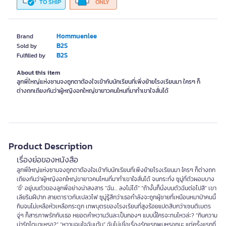
TO SHIP
ONLY
Hommuenlee
Brand
B2S
Sold by
B2S
Fulfilled by
About this item
ลูกพี่ใหญ่แห่งซานจงถูกตาต้องใจเข้ากับนักเรียนที่เพิ่งย้ายโรงเรียนมา ใครๆ ก็
ต่างถกเถียงกันว่าผู้หญิงอกใหญ่ขายาวคนไหนที่มาทำเขาใจสั่นได้
Product Description
เรื่องย่อของหนังสือ
ลูกพี่ใหญ่แห่งซานจงถูกตาต้องใจเข้ากับนักเรียนที่เพิ่งย้ายโรงเรียนมา ใครๆ ก็ต่างถก
เถียงกันว่าผู้หญิงอกใหญ่ขายาวคนไหนที่มาทำเขาใจสั่นได้ จนกระทั่ง ซูมู่ที่ตัวผอมบาง
‘ขี่’ อยู่บนตัวของลูกพี่อย่างน่าสงสาร “ฉัน… ลงไม่ได้” “ถ้างั้นก็นั่งบนตัวฉันต่อไปสิ” เขา
เลียริมฝีปาก สายตาราวกับเปลวไฟ ซูมู่รู้สึกว่าเธอกำลังจะถูกผู้ชายที่เหมือนหมาป่าคนนี้
กินจนไม่เหลือหัวเหลือกระดูก เทพบุตรของโรงเรียนที่สูงร้อยแปดสิบกว่าเซนติเมตร
จู่ๆ ก็สารภาพรักกับเธอ หยอดคำหวานวันละเป็นกองๆ แบบนี้ใครจะทนไหวล่ะ? “กินความ
น่ารักโตมาเหรอ?” “หวานจนใจฉันเต้น” ฉันไม่เชื่อเรื่องรักแรกพบหรอกนะ แต่ครั้งแรกที่