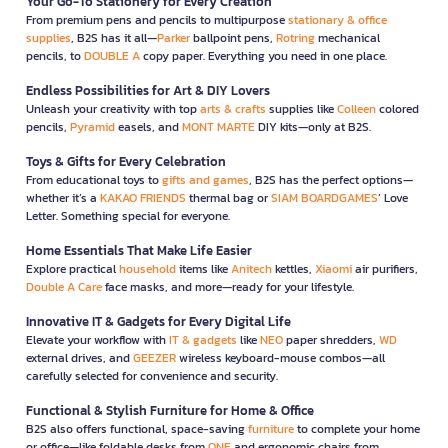
Your Go-To Stationery for Every Creation
From premium pens and pencils to multipurpose
stationary & office
supplies
, B2S has it all—
Parker
ballpoint pens,
Rotring
mechanical
pencils, to
DOUBLE A
copy paper. Everything you need in one place.
Endless Possibilities for Art & DIY Lovers
Unleash your creativity with top
arts & crafts
supplies like
Colleen
colored
pencils,
Pyramid
easels, and
MONT MARTE
DIY kits—only at B2S.
Toys & Gifts for Every Celebration
From educational toys to
gifts and games
, B2S has the perfect options—
whether it’s a
KAKAO FRIENDS
thermal bag or
SIAM BOARDGAMES
’ Love
Letter. Something special for everyone.
Home Essentials That Make Life Easier
Explore practical
household
items like
Anitech
kettles,
Xiaomi
air purifiers,
Double A Care
face masks, and more—ready for your lifestyle.
Innovative IT & Gadgets for Every Digital Life
Elevate your workflow with
IT & gadgets
like
NEO
paper shredders,
WD
external drives, and
GEEZER
wireless keyboard-mouse combos—all
carefully selected for convenience and security.
Functional & Stylish Furniture for Home & Office
B2S also offers functional, space-saving
furniture
to complete your home
or office—like foldable desks from
ONE
and ergonomic chairs from