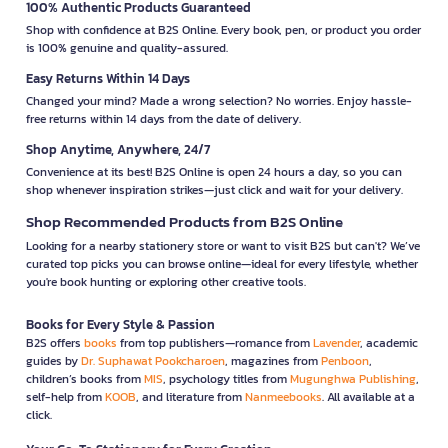
100% Authentic Products Guaranteed
Shop with confidence at B2S Online. Every book, pen, or product you order
is 100% genuine and quality-assured.
Easy Returns Within 14 Days
Changed your mind? Made a wrong selection? No worries. Enjoy hassle-
free returns within 14 days from the date of delivery.
Shop Anytime, Anywhere, 24/7
Convenience at its best! B2S Online is open 24 hours a day, so you can
shop whenever inspiration strikes—just click and wait for your delivery.
Shop Recommended Products from B2S Online
Looking for a nearby stationery store or want to visit B2S but can't? We’ve
curated top picks you can browse online—ideal for every lifestyle, whether
you're book hunting or exploring other creative tools.
Books for Every Style & Passion
B2S offers
books
from top publishers—romance from
Lavender
, academic
guides by
Dr. Suphawat Pookcharoen
, magazines from
Penboon
,
children’s books from
MIS
, psychology titles from
Mugunghwa Publishing
,
self-help from
KOOB
, and literature from
Nanmeebooks
. All available at a
click.