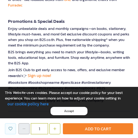
Furradec
Promotions & Special Deals
Enjoy unbeatable deals and monthly campaigns—on books, stationery,
lifestyle must-haves, and more! Get exclusive discount coupons and perks
when you shop on B2S.co.th. Plus, free nationwide shipping* when you
meet the minimum purchase requirement set by the company.
B2S brings everything you need to match your lifestyle—books, writing
tools, educational toys, and furniture. Shop easily anytime, anywhere with
the B2S App.
Join B2S Club to get early access to news, offers, and exclusive member
Sign up now!
rewards! 👉
#bookstore #bookshopnearme #pencilcase #onlinestationery
#buybooksonline #b2sstationery #onlineshopbooks #B2S
This Website uses cookies. Please accept our cookie policy for your best
#stationerynearme
experience. You can learn more on how to adjust your cookie setting in
*Terms and conditions apply as specified by the company.
our cookie policy here
Accept
is a company operating under
ADD TO CART