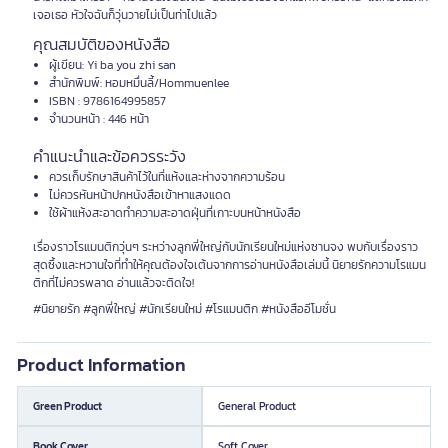
เจอเธอ หัวใจฉันก็วุ่นวายไม่เป็นท่าไปแล้ว
คุณสมบัติของหนังสือ
ผู้เขียน: Yi ba you zhi san
สำนักพิมพ์: หอมหมื่นลี้/Hommuenlee
ISBN : 9786164995857
จำนวนหน้า : 446 หน้า
คำแนะนำและข้อควรระวัง
ควรเก็บรักษาสินค้าไว้ในที่แห้งและห่างจากความร้อน
ไม่ควรหันหน้าปกหนังสือเข้าหาแสงแดด
ใช้ผ้าแห้งสะอาดทำความสะอาดฝุ่นที่เกาะบนหน้าหนังสือ
เรื่องราวโรแมนติกวุ่นๆ ระหว่างลูกพี่ใหญ่กับนักเรียนใหม่แห่งซานจง พบกับเรื่องราว
สุดซึ้งและหวานใจที่ทำให้คุณต้องใจเต้นจากการอ่านหนังสือเล่มนี้ นิยายรักความโรแมน
ติกที่ไม่ควรพลาด อ่านแล้วจะติดใจ!
#นิยายรัก #ลูกพี่ใหญ่ #นักเรียนใหม่ #โรแมนติก #หนังสืออีโมชั่น
Product Information
Green Product
General Product
Book Cover
Soft Cover