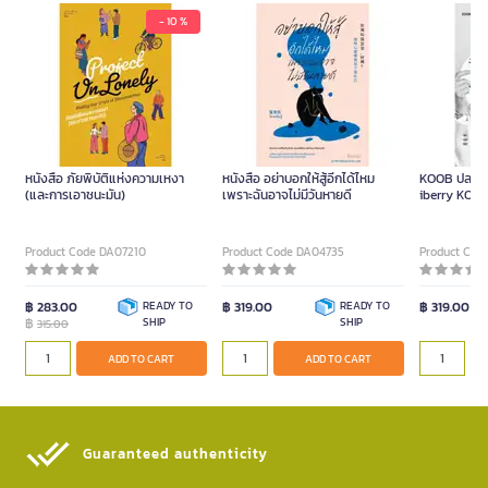
- 10 %
หนังสือ ภัยพิบัติแห่งความเหงา
หนังสือ อย่าบอกให้สู้อีกได้ไหม
KOOB ปลาสบ
(และการเอาชนะมัน)
เพราะฉันอาจไม่มีวันหายดี
Product Code DA07210
Product Code DA04735
Product Cod
฿ 283.00
READY TO
฿ 319.00
READY TO
฿ 319.00
฿
SHIP
SHIP
315.00
ADD TO CART
ADD TO CART
Guaranteed authenticity​