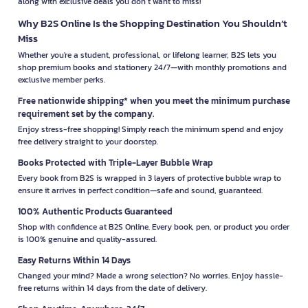
along with exclusive deals you don’t want to miss!
Why B2S Online Is the Shopping Destination You Shouldn’t
Miss
Whether you're a student, professional, or lifelong learner, B2S lets you
shop premium books and stationery 24/7—with monthly promotions and
exclusive member perks.
Free nationwide shipping* when you meet the minimum purchase
requirement set by the company.
Enjoy stress-free shopping! Simply reach the minimum spend and enjoy
free delivery straight to your doorstep.
Books Protected with Triple-Layer Bubble Wrap
Every book from B2S is wrapped in 3 layers of protective bubble wrap to
ensure it arrives in perfect condition—safe and sound, guaranteed.
100% Authentic Products Guaranteed
Shop with confidence at B2S Online. Every book, pen, or product you order
is 100% genuine and quality-assured.
Easy Returns Within 14 Days
Changed your mind? Made a wrong selection? No worries. Enjoy hassle-
free returns within 14 days from the date of delivery.