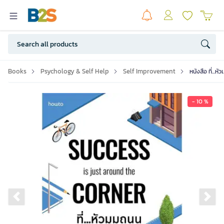
Books
Psychology & Self Help
Self Improvement
หนังสือ ที่.
- 10 %
Previous slide
Ne