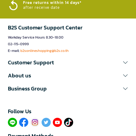
Free returns within 14 days*
after receive date
B2S Customer Support Center
Workday Service Hours 8.30-18.00
02-115-0999
E-mail:
b2sonlineshopping@b2s.co.th
Customer Support
About us
Business Group
Follow Us​
Payment Methods