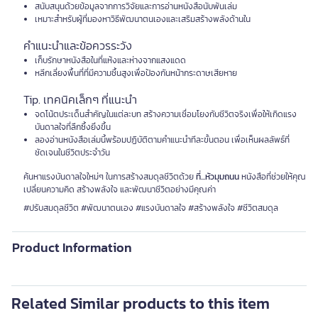
สนับสนุนด้วยข้อมูลจากการวิจัยและการอ่านหนังสือนับพันเล่ม
เหมาะสำหรับผู้ที่มองหาวิธีพัฒนาตนเองและเสริมสร้างพลังด้านใน
คำแนะนำและข้อควรระวัง
เก็บรักษาหนังสือในที่แห้งและห่างจากแสงแดด
หลีกเลี่ยงพื้นที่ที่มีความชื้นสูงเพื่อป้องกันหน้ากระดาษเสียหาย
Tip. เทคนิคเล็กๆ ที่แนะนำ
จดโน้ตประเด็นสำคัญในแต่ละบท สร้างความเชื่อมโยงกับชีวิตจริงเพื่อให้เกิดแรง
บันดาลใจที่ลึกซึ้งยิ่งขึ้น
ลองอ่านหนังสือเล่มนี้พร้อมปฏิบัติตามคำแนะนำทีละขั้นตอน เพื่อเห็นผลลัพธ์ที่
ชัดเจนในชีวิตประจำวัน
ค้นหาแรงบันดาลใจใหม่ๆ ในการสร้างสมดุลชีวิตด้วย
ที่...หัวมุมถนน
หนังสือที่ช่วยให้คุณ
เปลี่ยนความคิด สร้างพลังใจ และพัฒนาชีวิตอย่างมีคุณค่า
#ปรับสมดุลชีวิต #พัฒนาตนเอง #แรงบันดาลใจ #สร้างพลังใจ #ชีวิตสมดุล
Product Information
Related Similar products to this item