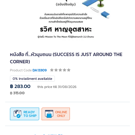
หนังสือ ที่...หัวมุมถนน (SUCCESS IS JUST AROUND THE
CORNER)
Product Code
DA13309
0% installment available
฿ 283.00
this price till 31/08/2026
฿
315.00
READY
ONLINE
TO SHIP
ONLY