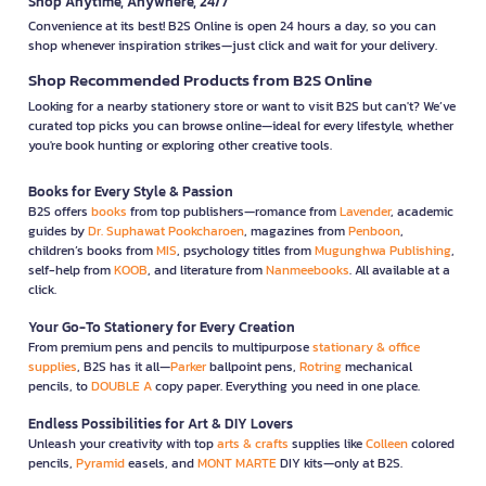
Shop Anytime, Anywhere, 24/7
Convenience at its best! B2S Online is open 24 hours a day, so you can
shop whenever inspiration strikes—just click and wait for your delivery.
Shop Recommended Products from B2S Online
Looking for a nearby stationery store or want to visit B2S but can't? We’ve
curated top picks you can browse online—ideal for every lifestyle, whether
you're book hunting or exploring other creative tools.
Books for Every Style & Passion
B2S offers
books
from top publishers—romance from
Lavender
, academic
guides by
Dr. Suphawat Pookcharoen
, magazines from
Penboon
,
children’s books from
MIS
, psychology titles from
Mugunghwa Publishing
,
self-help from
KOOB
, and literature from
Nanmeebooks
. All available at a
click.
Your Go-To Stationery for Every Creation
From premium pens and pencils to multipurpose
stationary & office
supplies
, B2S has it all—
Parker
ballpoint pens,
Rotring
mechanical
pencils, to
DOUBLE A
copy paper. Everything you need in one place.
Endless Possibilities for Art & DIY Lovers
Unleash your creativity with top
arts & crafts
supplies like
Colleen
colored
pencils,
Pyramid
easels, and
MONT MARTE
DIY kits—only at B2S.