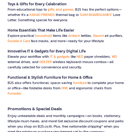
Toys & Gifts for Every Celebration
From educational toys to
gifts and games
, B2S has the perfect options—
whether it’s a
KAKAO FRIENDS
thermal bag or
SIAM BOARDGAMES
’ Love
Letter. Something special for everyone.
Home Essentials That Make Life Easier
Explore practical
household
items like
Anitech
kettles,
Xiaomi
air purifiers,
Double A Care
face masks, and more—ready for your lifestyle.
Innovative IT & Gadgets for Every Digital Life
Elevate your workflow with
IT & gadgets
like
NEO
paper shredders,
WD
external drives, and
GEEZER
wireless keyboard-mouse combos—all
carefully selected for convenience and security.
Functional & Stylish Furniture for Home & Office
B2S also offers functional, space-saving
furniture
to complete your home
or office—like foldable desks from
ONE
and ergonomic chairs from
Furradec
Promotions & Special Deals
Enjoy unbeatable deals and monthly campaigns—on books, stationery,
lifestyle must-haves, and more! Get exclusive discount coupons and perks
when you shop on B2S.co.th. Plus, free nationwide shipping* when you
meet the minimum purchase requirement set by the company.