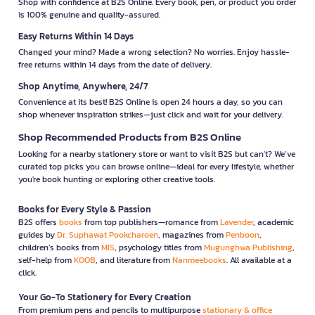
Shop with confidence at B2S Online. Every book, pen, or product you order
is 100% genuine and quality-assured.
Easy Returns Within 14 Days
Changed your mind? Made a wrong selection? No worries. Enjoy hassle-
free returns within 14 days from the date of delivery.
Shop Anytime, Anywhere, 24/7
Convenience at its best! B2S Online is open 24 hours a day, so you can
shop whenever inspiration strikes—just click and wait for your delivery.
Shop Recommended Products from B2S Online
Looking for a nearby stationery store or want to visit B2S but can't? We’ve
curated top picks you can browse online—ideal for every lifestyle, whether
you're book hunting or exploring other creative tools.
Books for Every Style & Passion
B2S offers
books
from top publishers—romance from
Lavender
, academic
guides by
Dr. Suphawat Pookcharoen
, magazines from
Penboon
,
children’s books from
MIS
, psychology titles from
Mugunghwa Publishing
,
self-help from
KOOB
, and literature from
Nanmeebooks
. All available at a
click.
Your Go-To Stationery for Every Creation
From premium pens and pencils to multipurpose
stationary & office