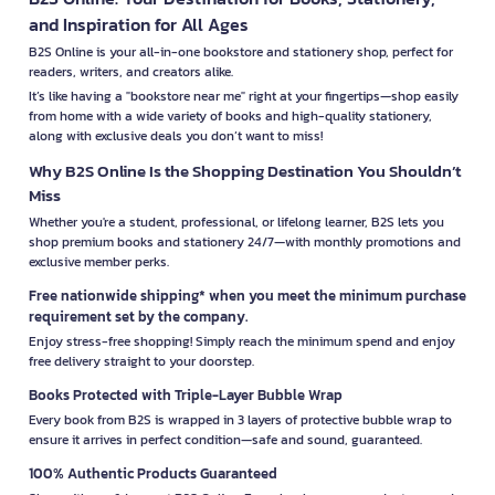
and Inspiration for All Ages
B2S Online is your all-in-one bookstore and stationery shop, perfect for
readers, writers, and creators alike.
It’s like having a "bookstore near me" right at your fingertips—shop easily
from home with a wide variety of books and high-quality stationery,
along with exclusive deals you don’t want to miss!
Why B2S Online Is the Shopping Destination You Shouldn’t
Miss
Whether you're a student, professional, or lifelong learner, B2S lets you
shop premium books and stationery 24/7—with monthly promotions and
exclusive member perks.
Free nationwide shipping* when you meet the minimum purchase
requirement set by the company.
Enjoy stress-free shopping! Simply reach the minimum spend and enjoy
free delivery straight to your doorstep.
Books Protected with Triple-Layer Bubble Wrap
Every book from B2S is wrapped in 3 layers of protective bubble wrap to
ensure it arrives in perfect condition—safe and sound, guaranteed.
100% Authentic Products Guaranteed