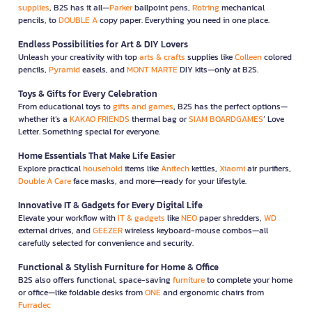
supplies
, B2S has it all—
Parker
ballpoint pens,
Rotring
mechanical
pencils, to
DOUBLE A
copy paper. Everything you need in one place.
Endless Possibilities for Art & DIY Lovers
Unleash your creativity with top
arts & crafts
supplies like
Colleen
colored
pencils,
Pyramid
easels, and
MONT MARTE
DIY kits—only at B2S.
Toys & Gifts for Every Celebration
From educational toys to
gifts and games
, B2S has the perfect options—
whether it’s a
KAKAO FRIENDS
thermal bag or
SIAM BOARDGAMES
’ Love
Letter. Something special for everyone.
Home Essentials That Make Life Easier
Explore practical
household
items like
Anitech
kettles,
Xiaomi
air purifiers,
Double A Care
face masks, and more—ready for your lifestyle.
Innovative IT & Gadgets for Every Digital Life
Elevate your workflow with
IT & gadgets
like
NEO
paper shredders,
WD
external drives, and
GEEZER
wireless keyboard-mouse combos—all
carefully selected for convenience and security.
Functional & Stylish Furniture for Home & Office
B2S also offers functional, space-saving
furniture
to complete your home
or office—like foldable desks from
ONE
and ergonomic chairs from
Furradec