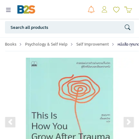
Books
Psychology & Self Help
Self Improvement
หนังสือ ทุกบ
Previous slide
Ne