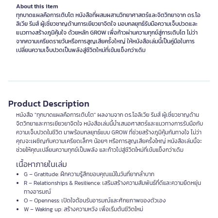
About this item
ทุกบาดแผลคือการเติบโต หนังสือที่ผสมผสานวิทยาศาสตร์และจิตวิทยาจาก ดร.โอ
ลิเวีย รีมส์ ผู้เชี่ยวชาญด้านการเยียวยาจิตใจ มอบกลยุทธ์รับมือความเจ็บปวดและ
แนวทางสร้างภูมิคุ้มใจ ด้วยหลัก GROW เพื่อก้าวผ่านความทุกข์สู่การเติบโต ไม่ว่า
จากความเครียดรายวันหรือการสูญเสียครั้งใหญ่ ให้หนังสือเล่มนี้เป็นคู่มือในการ
เปลี่ยนความเจ็บปวดเป็นพลังสู่ชีวิตใหม่ที่เข้มแข็งกว่าเดิม
Product Description
หนังสือ "ทุกบาดแผลคือการเติบโต" ผลงานจาก ดร.โอลิเวีย รีมส์ ผู้เชี่ยวชาญด้าน
จิตวิทยาและการเยียวยาจิตใจ หนังสือเล่มนี้นำเสนอศาสตร์และแนวทางการรับมือกับ
ความเจ็บปวดในชีวิต มาพร้อมกลยุทธ์แบบ GROW ที่ช่วยสร้างภูมิคุ้มกันทางใจ ไม่ว่า
คุณจะเผชิญกับความเครียดเล็กๆ น้อยๆ หรือการสูญเสียครั้งใหญ่ หนังสือเล่มนี้จะ
ช่วยให้คุณเปลี่ยนความทุกข์เป็นพลัง และก้าวไปสู่ชีวิตใหม่ที่เข้มแข็งกว่าเดิม
เนื้อหาภายในเล่ม
G – Gratitude: ฝึกความรู้สึกขอบคุณแม้ในวันที่ยากลำบาก
R – Relationships & Resilience: เสริมสร้างความสัมพันธ์ที่ดีและความยืดหยุ่น
ทางอารมณ์
O – Openness: เปิดใจต้อนรับอารมณ์และศักยภาพของตัวเอง
W – Waking up: สร้างความหวัง เพื่อเริ่มต้นชีวิตใหม่