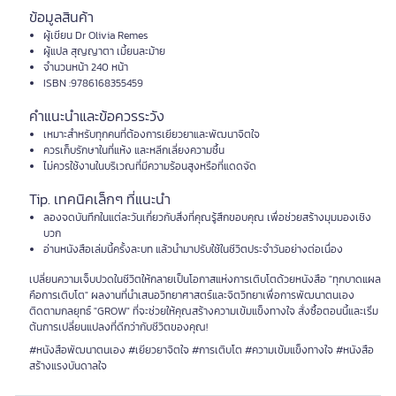
ข้อมูลสินค้า
ผู้เขียน Dr Olivia Remes
ผู้แปล สุญญาตา เมี้ยนละม้าย
จำนวนหน้า 240 หน้า
ISBN :9786168355459
คำแนะนำและข้อควรระวัง
เหมาะสำหรับทุกคนที่ต้องการเยียวยาและพัฒนาจิตใจ
ควรเก็บรักษาในที่แห้ง และหลีกเลี่ยงความชื้น
ไม่ควรใช้งานในบริเวณที่มีความร้อนสูงหรือที่แดดจัด
Tip. เทคนิคเล็กๆ ที่แนะนำ
ลองจดบันทึกในแต่ละวันเกี่ยวกับสิ่งที่คุณรู้สึกขอบคุณ เพื่อช่วยสร้างมุมมองเชิง
บวก
อ่านหนังสือเล่มนี้ครั้งละบท แล้วนำมาปรับใช้ในชีวิตประจำวันอย่างต่อเนื่อง
เปลี่ยนความเจ็บปวดในชีวิตให้กลายเป็นโอกาสแห่งการเติบโตด้วยหนังสือ "ทุกบาดแผล
คือการเติบโต" ผลงานที่นำเสนอวิทยาศาสตร์และจิตวิทยาเพื่อการพัฒนาตนเอง
ติดตามกลยุทธ์ "GROW" ที่จะช่วยให้คุณสร้างความเข้มแข็งทางใจ สั่งซื้อตอนนี้และเริ่ม
ต้นการเปลี่ยนแปลงที่ดีกว่ากับชีวิตของคุณ!
#หนังสือพัฒนาตนเอง #เยียวยาจิตใจ #การเติบโต #ความเข้มแข็งทางใจ #หนังสือ
สร้างแรงบันดาลใจ