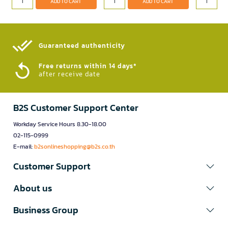
ADD TO CART
ADD TO CART
Guaranteed authenticity​
Free returns within 14 days*
after receive date
B2S Customer Support Center
Workday Service Hours 8.30-18.00
02-115-0999
E-mail:
b2sonlineshopping@b2s.co.th
Customer Support
About us
Business Group