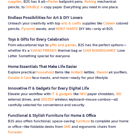
supplies
, B2S has it all—
Parker
ballpoint pens,
Rotring
mechanical
pencils, to
DOUBLE A
copy paper. Everything you need in one place.
Endless Possibilities for Art & DIY Lovers
Unleash your creativity with top
arts & crafts
supplies like
Colleen
colored
pencils,
Pyramid
easels, and
MONT MARTE
DIY kits—only at B2S.
Toys & Gifts for Every Celebration
From educational toys to
gifts and games
, B2S has the perfect options—
whether it’s a
KAKAO FRIENDS
thermal bag or
SIAM BOARDGAMES
’ Love
Letter. Something special for everyone.
Home Essentials That Make Life Easier
Explore practical
household
items like
Anitech
kettles,
Xiaomi
air purifiers,
Double A Care
face masks, and more—ready for your lifestyle.
Innovative IT & Gadgets for Every Digital Life
Elevate your workflow with
IT & gadgets
like
NEO
paper shredders,
WD
external drives, and
GEEZER
wireless keyboard-mouse combos—all
carefully selected for convenience and security.
Functional & Stylish Furniture for Home & Office
B2S also offers functional, space-saving
furniture
to complete your home
or office—like foldable desks from
ONE
and ergonomic chairs from
Furradec