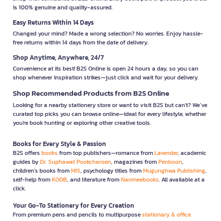
is 100% genuine and quality-assured.
Easy Returns Within 14 Days
Changed your mind? Made a wrong selection? No worries. Enjoy hassle-
free returns within 14 days from the date of delivery.
Shop Anytime, Anywhere, 24/7
Convenience at its best! B2S Online is open 24 hours a day, so you can
shop whenever inspiration strikes—just click and wait for your delivery.
Shop Recommended Products from B2S Online
Looking for a nearby stationery store or want to visit B2S but can't? We’ve
curated top picks you can browse online—ideal for every lifestyle, whether
you're book hunting or exploring other creative tools.
Books for Every Style & Passion
B2S offers
books
from top publishers—romance from
Lavender
, academic
guides by
Dr. Suphawat Pookcharoen
, magazines from
Penboon
,
children’s books from
MIS
, psychology titles from
Mugunghwa Publishing
,
self-help from
KOOB
, and literature from
Nanmeebooks
. All available at a
click.
Your Go-To Stationery for Every Creation
From premium pens and pencils to multipurpose
stationary & office