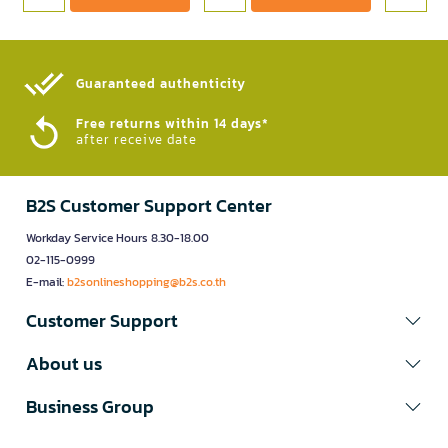
Guaranteed authenticity​
Free returns within 14 days*
after receive date
B2S Customer Support Center
Workday Service Hours 8.30-18.00
02-115-0999
E-mail:
b2sonlineshopping@b2s.co.th
Customer Support
About us
Business Group