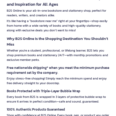
and Inspiration for All Ages
B2S Online is your all-in-one bookstore and stationery shop, perfect for
readers, writers, and creators alike.
It’s like having a "bookstore near me" right at your fingertips—shop easily
from home with a wide variety of books and high-quality stationery,
along with exclusive deals you don’t want to miss!
Why B2S Online Is the Shopping Destination You Shouldn’t
Miss
Whether you're a student, professional, or lifelong learner, B2S lets you
shop premium books and stationery 24/7—with monthly promotions and
exclusive member perks.
Free nationwide shipping* when you meet the minimum purchase
requirement set by the company.
Enjoy stress-free shopping! Simply reach the minimum spend and enjoy
free delivery straight to your doorstep.
Books Protected with Triple-Layer Bubble Wrap
Every book from B2S is wrapped in 3 layers of protective bubble wrap to
ensure it arrives in perfect condition—safe and sound, guaranteed.
100% Authentic Products Guaranteed
Shop with confidence at B2S Online. Every book, pen, or product you order