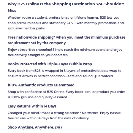
Why B2S Online Is the Shopping Destination You Shouldn’t
Miss
Whether you're a student, professional, or lifelong learner, B2S lets you
shop premium books and stationery 24/7—with monthly promotions and
exclusive member perks.
Free nationwide shipping* when you meet the minimum purchase
requirement set by the company.
Enjoy stress-free shopping! Simply reach the minimum spend and enjoy
free delivery straight to your doorstep.
Books Protected with Triple-Layer Bubble Wrap
Every book from B2S is wrapped in 3 layers of protective bubble wrap to
ensure it arrives in perfect condition—safe and sound, guaranteed.
100% Authentic Products Guaranteed
Shop with confidence at B2S Online. Every book, pen, or product you order
is 100% genuine and quality-assured.
Easy Returns Within 14 Days
Changed your mind? Made a wrong selection? No worries. Enjoy hassle-
free returns within 14 days from the date of delivery.
Shop Anytime, Anywhere, 24/7