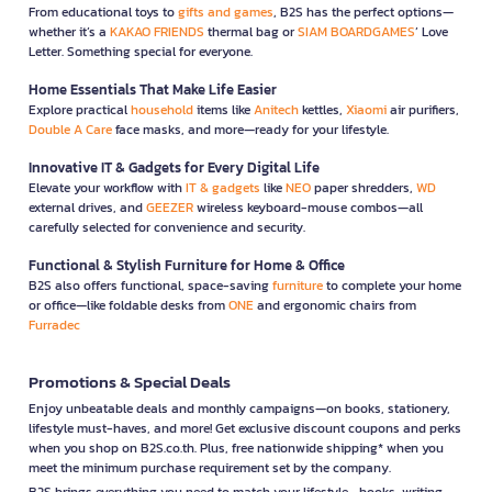
From educational toys to
gifts and games
, B2S has the perfect options—
whether it’s a
KAKAO FRIENDS
thermal bag or
SIAM BOARDGAMES
’ Love
Letter. Something special for everyone.
Home Essentials That Make Life Easier
Explore practical
household
items like
Anitech
kettles,
Xiaomi
air purifiers,
Double A Care
face masks, and more—ready for your lifestyle.
Innovative IT & Gadgets for Every Digital Life
Elevate your workflow with
IT & gadgets
like
NEO
paper shredders,
WD
external drives, and
GEEZER
wireless keyboard-mouse combos—all
carefully selected for convenience and security.
Functional & Stylish Furniture for Home & Office
B2S also offers functional, space-saving
furniture
to complete your home
or office—like foldable desks from
ONE
and ergonomic chairs from
Furradec
Promotions & Special Deals
Enjoy unbeatable deals and monthly campaigns—on books, stationery,
lifestyle must-haves, and more! Get exclusive discount coupons and perks
when you shop on B2S.co.th. Plus, free nationwide shipping* when you
meet the minimum purchase requirement set by the company.
B2S brings everything you need to match your lifestyle—books, writing