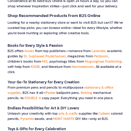
Convenience at its best! B2S Online is open 24 hours a day, so you can
shop whenever inspiration strikes—just click and wait for your delivery.
Shop Recommended Products from B2S Online
Looking for a nearby stationery store or want to visit B2S but can't? We’ve
curated top picks you can browse online—ideal for every lifestyle, whether
you're book hunting or exploring other creative tools.
Books for Every Style & Passion
B2S offers
books
from top publishers—romance from
Lavender
, academic
guides by
Dr. Suphawat Pookcharoen
, magazines from
Penboon
,
children’s books from
MIS
, psychology titles from
Mugunghwa Publishing
,
self-help from
KOOB
, and literature from
Nanmeebooks
. All available at a
click.
Your Go-To Stationery for Every Creation
From premium pens and pencils to multipurpose
stationary & office
supplies
, B2S has it all—
Parker
ballpoint pens,
Rotring
mechanical
pencils, to
DOUBLE A
copy paper. Everything you need in one place.
Endless Possibilities for Art & DIY Lovers
Unleash your creativity with top
arts & crafts
supplies like
Colleen
colored
pencils,
Pyramid
easels, and
MONT MARTE
DIY kits—only at B2S.
Toys & Gifts for Every Celebration