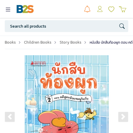
Books
Children Books
Story Books
หนังสือ นักสืบท้องผูก ตอน คด
Previous slide
Ne