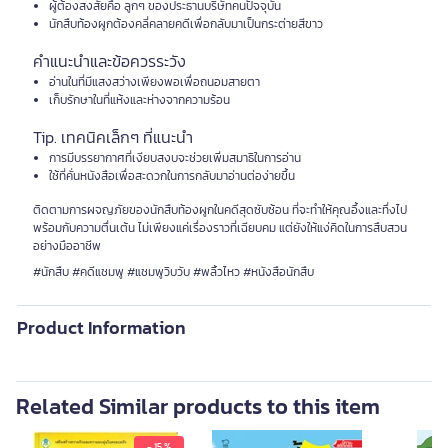
ผู้ต้องสงสัยคือ ลูกๆ ของประธานบริษัทคนปัจจุบัน
นักสืบท้องผูกต้องคลี่คลายคดีเพื่อกลับมาเป็นกระต่ายสีขาว
คำแนะนำและข้อควรระวัง
อ่านในที่มีแสงสว่างเพียงพอเพื่อถนอมสายตา
เก็บรักษาในที่แห้งและห่างจากความร้อน
Tip. เทคนิคเล็กๆ ที่แนะนำ
การมีบรรยากาศที่เงียบสงบจะช่วยเพิ่มสมาธิในการอ่าน
ใช้ที่คั่นหนังสือเพื่อสะดวกในการกลับมาอ่านต่อง่ายขึ้น
ติดตามการผจญภัยของนักสืบท้องผูกในคดีสุดซับซ้อน ที่จะทำให้คุณอึ้งและทึ่งไป
พร้อมกับความตื่นเต้น ไม่เพียงแค่เรื่องราวที่เฉียบคม แต่ยังให้แง่คิดในการสืบสวน
อย่างมืออาชีพ
#นักสืบ #คดีแชมพู #แชมพูวิบวับ #พลิ้วไหว #หนังสือนักสืบ
Product Information
Related Similar products to this item
- 15 %