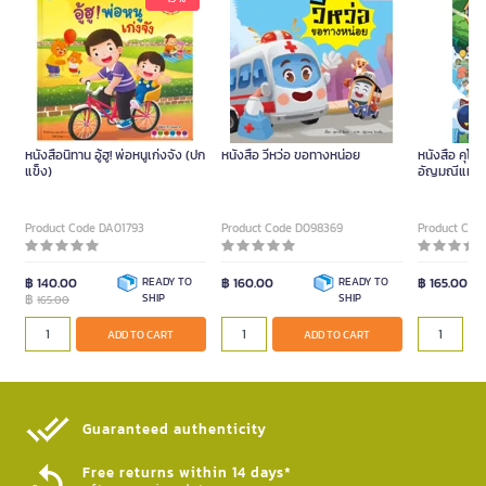
หนังสือนิทาน อู้ฮู! พ่อหนูเก่งจัง (ปก
หนังสือ วี้หว่อ ขอทางหน่อย
หนังสือ คุโร
แข็ง)
อัญมณีแห่งแ
Product Code DA01793
Product Code D098369
Product Cod
฿ 140.00
READY TO
฿ 160.00
READY TO
฿ 165.00
฿
SHIP
SHIP
165.00
ADD TO CART
ADD TO CART
Guaranteed authenticity​
Free returns within 14 days*