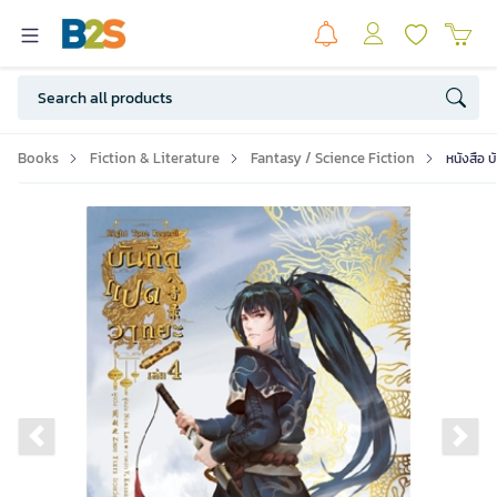
Books
Fiction & Literature
Fantasy / Science Fiction
หนังสือ 
Previous slide
Ne