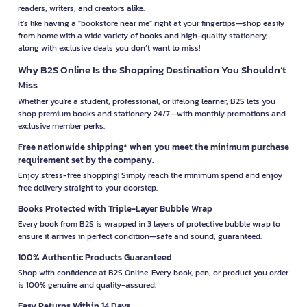
readers, writers, and creators alike.
It’s like having a "bookstore near me" right at your fingertips—shop easily
from home with a wide variety of books and high-quality stationery,
along with exclusive deals you don’t want to miss!
Why B2S Online Is the Shopping Destination You Shouldn’t
Miss
Whether you're a student, professional, or lifelong learner, B2S lets you
shop premium books and stationery 24/7—with monthly promotions and
exclusive member perks.
Free nationwide shipping* when you meet the minimum purchase
requirement set by the company.
Enjoy stress-free shopping! Simply reach the minimum spend and enjoy
free delivery straight to your doorstep.
Books Protected with Triple-Layer Bubble Wrap
Every book from B2S is wrapped in 3 layers of protective bubble wrap to
ensure it arrives in perfect condition—safe and sound, guaranteed.
100% Authentic Products Guaranteed
Shop with confidence at B2S Online. Every book, pen, or product you order
is 100% genuine and quality-assured.
Easy Returns Within 14 Days