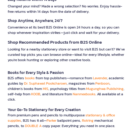
Changed your mind? Made a wrong selection? No worries. Enjoy hassle-
free returns within 14 days from the date of delivery.
Shop Anytime, Anywhere, 24/7
Convenience at its best! B2S Online is open 24 hours a day, so you can
shop whenever inspiration strikes—just click and wait for your delivery.
Shop Recommended Products from B2S Online
Looking for a nearby stationery store or want to visit B2S but can't? We’ve
curated top picks you can browse online—ideal for every lifestyle, whether
you're book hunting or exploring other creative tools.
Books for Every Style & Passion
B2S offers
books
from top publishers—romance from
Lavender
, academic
guides by
Dr. Suphawat Pookcharoen
, magazines from
Penboon
,
children’s books from
MIS
, psychology titles from
Mugunghwa Publishing
,
self-help from
KOOB
, and literature from
Nanmeebooks
. All available at a
click.
Your Go-To Stationery for Every Creation
From premium pens and pencils to multipurpose
stationary & office
supplies
, B2S has it all—
Parker
ballpoint pens,
Rotring
mechanical
pencils, to
DOUBLE A
copy paper. Everything you need in one place.