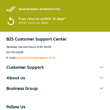
Guaranteed authenticity​
Free returns within 14 days*
after receive date
B2S Customer Support Center
Workday Service Hours 8.30-18.00
02-115-0999
E-mail:
b2sonlineshopping@b2s.co.th
Customer Support
About us
Business Group
Follow Us​