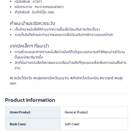
เนื้อในพิมพ์ : ขาวดำ
ชนิดกระดาษ : กระดาษถนอมสายตา
สำนักพิมพ์ : อิงค์ทรีบุ๊ค, หสม.
คำแนะนำและข้อควรระวัง
เก็บรักษาหนังสือให้ห่างจากความชื้นเพื่อป้องกันการเกิดเชื้อรา
ควรเก็บในที่แห้งและห่างจากแสงแดดเพื่อป้องกันการซีดจางของหน้าปก
เทคนิคเล็กๆ ที่แนะนำ
การสร้างบรรยากาศอ่านหนังสือด้วยไลท์ติ้งที่นุ่มนวลสามารถทำให้คุณอ่านได้นาน
ขึ้นและมีสมาธิมากขึ้น
จัดที่นั่งอ่านหนังสือที่สบายและแวดล้อมด้วยสิ่งที่คุณชอบเพื่อเพิ่มความมันส์ในการ
อ่าน
#เว่ยฉีอวี้ถ่อเรือ #ขลุ่ยหยกเรียกวิญญาณ #สำนักหวั่งเซิงเหมิน #ชาวยุทธ์ #ขลุ่ย
หยก
Product Information
Green Product
General Product
Book Cover
Soft Cover