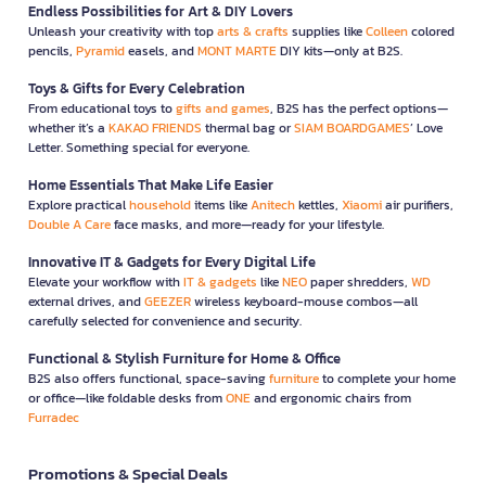
Endless Possibilities for Art & DIY Lovers
Unleash your creativity with top
arts & crafts
supplies like
Colleen
colored
pencils,
Pyramid
easels, and
MONT MARTE
DIY kits—only at B2S.
Toys & Gifts for Every Celebration
From educational toys to
gifts and games
, B2S has the perfect options—
whether it’s a
KAKAO FRIENDS
thermal bag or
SIAM BOARDGAMES
’ Love
Letter. Something special for everyone.
Home Essentials That Make Life Easier
Explore practical
household
items like
Anitech
kettles,
Xiaomi
air purifiers,
Double A Care
face masks, and more—ready for your lifestyle.
Innovative IT & Gadgets for Every Digital Life
Elevate your workflow with
IT & gadgets
like
NEO
paper shredders,
WD
external drives, and
GEEZER
wireless keyboard-mouse combos—all
carefully selected for convenience and security.
Functional & Stylish Furniture for Home & Office
B2S also offers functional, space-saving
furniture
to complete your home
or office—like foldable desks from
ONE
and ergonomic chairs from
Furradec
Promotions & Special Deals