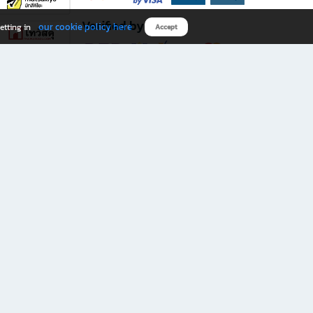
Verified by
our cookie policy here
etting in
Accept
Download B2S app
eals you don’t want to miss!
rks.