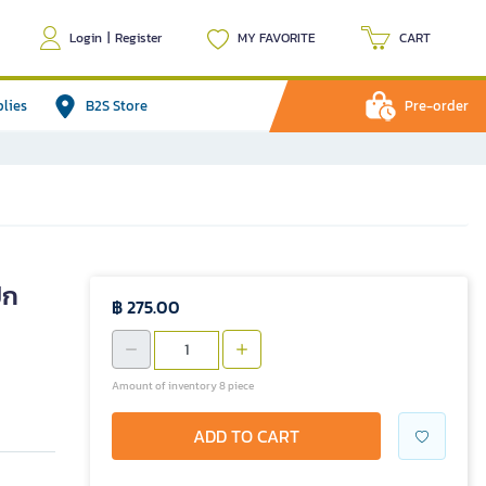
Login
|
Register
MY FAVORITE
CART
plies
B2S Store
Pre-order
ปก
฿ 275.00
Amount of inventory 8 piece
ADD TO CART