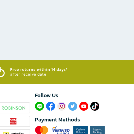
Free returns within 14 days*
after receive date
Follow Us​
Payment Methods