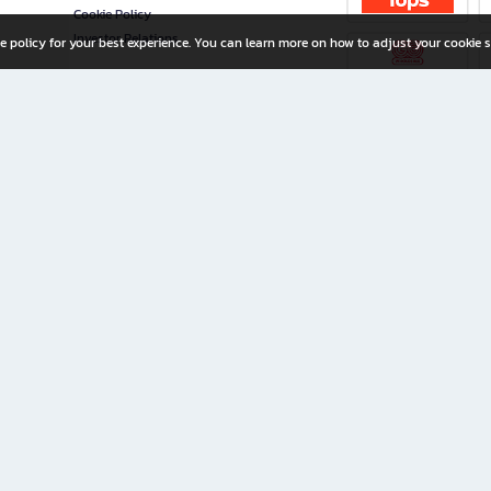
Cookie Policy
Investor Relations
e policy for your best experience. You can learn more on how to adjust your cookie s
ny Limited
iration for All Ages
riters, and creators alike.
home with a wide variety of books and high-quality stationery, along with exclusive d
 premium books and stationery 24/7—with monthly promotions and exclusive member pe
rement set by the company.