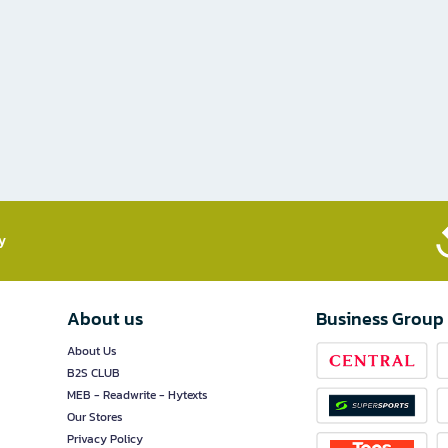
​
About us
Business Group
About Us
B2S CLUB
MEB - Readwrite - Hytexts
Our Stores
Privacy Policy