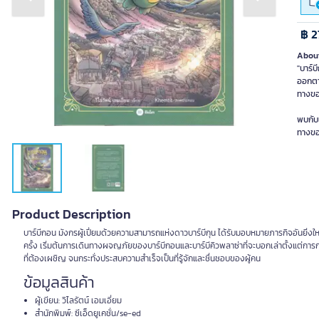
Previous slide
Next slide
฿ 2
About
"บาร์บ
ออกตาม
ทางของ
พบกับเ
ทางขอ
Product Description
บาร์บีกอน มังกรผู้เปี่ยมด้วยความสามารถแห่งดาวบาร์บีกุน ได้รับมอบหมายภารกิจอันยิ่งให
ครั้ง เริ่มต้นการเดินทางผจญภัยของบาร์บีกอนและบาร์บีคิวพลาซ่าที่จะบอกเล่าตั้งแต่ก
ที่ต้องเผชิญ จนกระทั่งประสบความสำเร็จเป็นที่รู้จักและชื่นชอบของผู้คน
ข้อมูลสินค้า
ผู้เขียน: วิไลรัตน์ เอมเอี่ยม
สำนักพิมพ์: ซีเอ็ดยูเคชั่น/se-ed