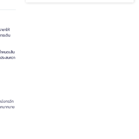
ราชาให้
การเดิน
่กำหนดเส้น
่งประสบควา
ามังกรอีก
ำบากมากมาย