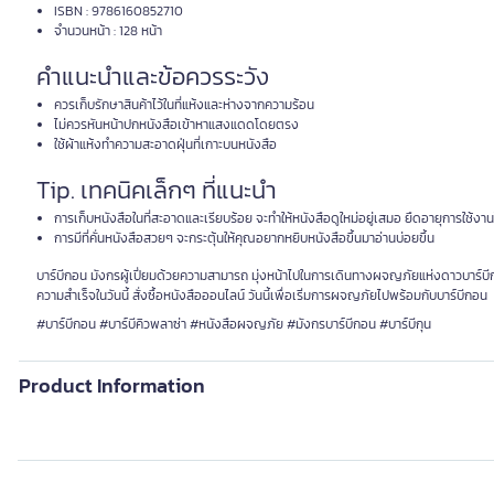
ISBN : 9786160852710
จำนวนหน้า : 128 หน้า
คำแนะนำและข้อควรระวัง
ควรเก็บรักษาสินค้าไว้ในที่แห้งและห่างจากความร้อน
ไม่ควรหันหน้าปกหนังสือเข้าหาแสงแดดโดยตรง
ใช้ผ้าแห้งทำความสะอาดฝุ่นที่เกาะบนหนังสือ
Tip. เทคนิคเล็กๆ ที่แนะนำ
การเก็บหนังสือในที่สะอาดและเรียบร้อย จะทำให้หนังสือดูใหม่อยู่เสมอ ยืดอายุการใช้งา
การมีที่คั่นหนังสือสวยๆ จะกระตุ้นให้คุณอยากหยิบหนังสือขึ้นมาอ่านบ่อยขึ้น
บาร์บีกอน มังกรผู้เปี่ยมด้วยความสามารถ มุ่งหน้าไปในการเดินทางผจญภัยแห่งดาวบาร์บีก
ความสำเร็จในวันนี้ สั่งซื้อหนังสือออนไลน์ วันนี้เพื่อเริ่มการผจญภัยไปพร้อมกับบาร์บีกอน
#บาร์บีกอน #บาร์บีคิวพลาซ่า #หนังสือผจญภัย #มังกรบาร์บีกอน #บาร์บีกุน
Product Information