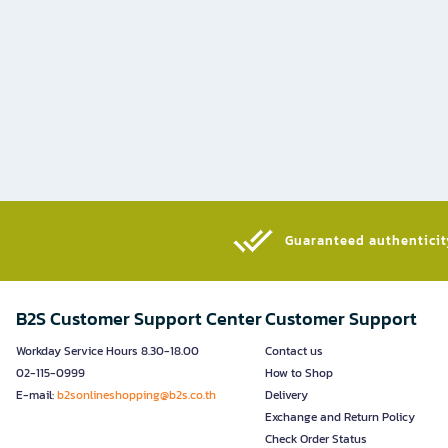
Guaranteed authenticity
B2S Customer Support Center
Customer Support
Workday Service Hours 8.30-18.00
Contact us
02-115-0999
How to Shop
E-mail:
b2sonlineshopping@b2s.co.th
Delivery
Exchange and Return Policy
Check Order Status