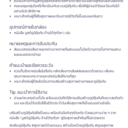
แนะแนวทางการบูสต์ภูมิคุ้มกันที่สามารถทำได้ด้วยตัวเองอย่างถูกต้องและปลอดภัย
ครอบคลุมกลุ่มโรคที่เกี่ยวข้องกับระบบภูมิคุ้มกัน เพื่อให้ผู้อ่านเข้าใจและป้องกันได้
อย่างมีประสิทธิภาพ
เหมาะสำหรับผู้ที่ใส่ใจสุขภาพและต้องการมีชีวิตที่แข็งแรงและยืนยาว
อุปกรณ์ภายในกล่อง
หนังสือ บูสต์ภูมิคุ้มกัน ต้านได้ทุกโรค 1 เล่ม
หมายเหตุและการรับประกัน
สีของปกหนังสืออาจแตกต่างจากภาพที่แสดงบนเว็บไซต์ตามการตั้งค่าการแสดง
ผลของแต่ละหน้าจอ
คำแนะนำและข้อควรระวัง
ควรเก็บรักษาหนังสือในที่แห้ง หลีกเลี่ยงการสัมผัสแสงแดดโดยตรง เพื่อคง
คุณภาพของกระดาษและปกหนังสือให้นานที่สุด
เหมาะสำหรับผู้ที่สนใจเรื่องการเสริมสร้างสุขภาพร่างกายและภูมิคุ้มกัน
Tip. แนะนำการใช้งาน
อ่านแต่ละบทอย่างตั้งใจ พร้อมจดบันทึกวิธีการเสริมสร้างภูมิคุ้มกันที่เหมาะสมกับตัว
เอง และเริ่มนำไปปรับใช้ในชีวิตประจำวันเพื่อสุขภาพที่แข็งแรงอย่างยั่งยืน
เสริมสร้างภูมิคุ้มกันให้แข็งแรง พร้อมรับมือกับทุกโรคภัย ด้วยแนวทางง่าย ๆ จาก
หนังสือ "บูสต์ภูมิคุ้มกัน ต้านได้ทุกโรค" คู่มือสุขภาพสำคัญที่ไม่ควรพลาด
#เสริมภูมิคุ้มกัน #สุขภาพดีด้วยตนเอง #ต้านโรคด้วยภูมิคุ้มกัน #ดูแลสุขภาพ