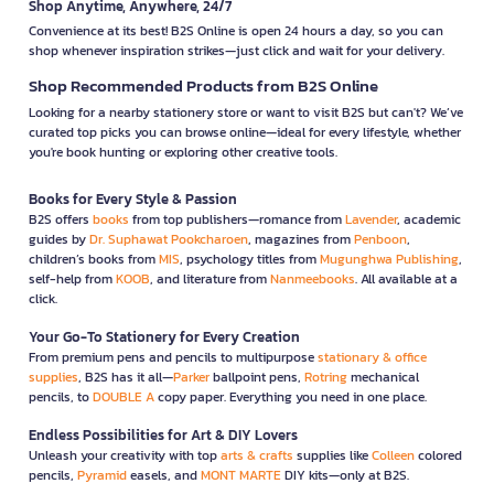
Shop Anytime, Anywhere, 24/7
Convenience at its best! B2S Online is open 24 hours a day, so you can
shop whenever inspiration strikes—just click and wait for your delivery.
Shop Recommended Products from B2S Online
Looking for a nearby stationery store or want to visit B2S but can't? We’ve
curated top picks you can browse online—ideal for every lifestyle, whether
you're book hunting or exploring other creative tools.
Books for Every Style & Passion
B2S offers
books
from top publishers—romance from
Lavender
, academic
guides by
Dr. Suphawat Pookcharoen
, magazines from
Penboon
,
children’s books from
MIS
, psychology titles from
Mugunghwa Publishing
,
self-help from
KOOB
, and literature from
Nanmeebooks
. All available at a
click.
Your Go-To Stationery for Every Creation
From premium pens and pencils to multipurpose
stationary & office
supplies
, B2S has it all—
Parker
ballpoint pens,
Rotring
mechanical
pencils, to
DOUBLE A
copy paper. Everything you need in one place.
Endless Possibilities for Art & DIY Lovers
Unleash your creativity with top
arts & crafts
supplies like
Colleen
colored
pencils,
Pyramid
easels, and
MONT MARTE
DIY kits—only at B2S.