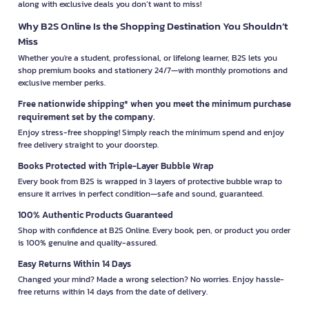
along with exclusive deals you don’t want to miss!
Why B2S Online Is the Shopping Destination You Shouldn’t
Miss
Whether you're a student, professional, or lifelong learner, B2S lets you
shop premium books and stationery 24/7—with monthly promotions and
exclusive member perks.
Free nationwide shipping* when you meet the minimum purchase
requirement set by the company.
Enjoy stress-free shopping! Simply reach the minimum spend and enjoy
free delivery straight to your doorstep.
Books Protected with Triple-Layer Bubble Wrap
Every book from B2S is wrapped in 3 layers of protective bubble wrap to
ensure it arrives in perfect condition—safe and sound, guaranteed.
100% Authentic Products Guaranteed
Shop with confidence at B2S Online. Every book, pen, or product you order
is 100% genuine and quality-assured.
Easy Returns Within 14 Days
Changed your mind? Made a wrong selection? No worries. Enjoy hassle-
free returns within 14 days from the date of delivery.