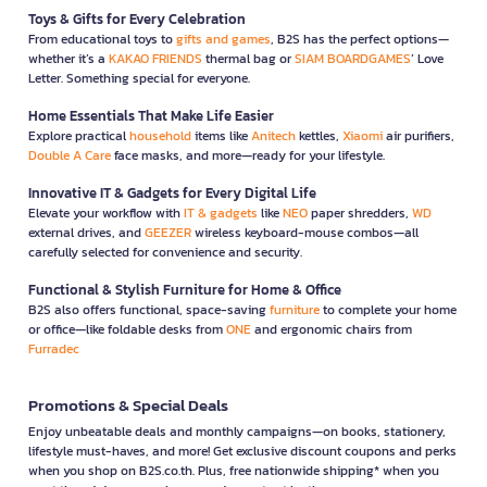
Toys & Gifts for Every Celebration
From educational toys to
gifts and games
, B2S has the perfect options—
whether it’s a
KAKAO FRIENDS
thermal bag or
SIAM BOARDGAMES
’ Love
Letter. Something special for everyone.
Home Essentials That Make Life Easier
Explore practical
household
items like
Anitech
kettles,
Xiaomi
air purifiers,
Double A Care
face masks, and more—ready for your lifestyle.
Innovative IT & Gadgets for Every Digital Life
Elevate your workflow with
IT & gadgets
like
NEO
paper shredders,
WD
external drives, and
GEEZER
wireless keyboard-mouse combos—all
carefully selected for convenience and security.
Functional & Stylish Furniture for Home & Office
B2S also offers functional, space-saving
furniture
to complete your home
or office—like foldable desks from
ONE
and ergonomic chairs from
Furradec
Promotions & Special Deals
Enjoy unbeatable deals and monthly campaigns—on books, stationery,
lifestyle must-haves, and more! Get exclusive discount coupons and perks
when you shop on B2S.co.th. Plus, free nationwide shipping* when you