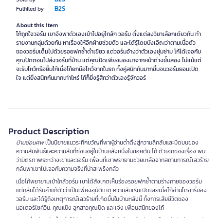
B2S
Fulfilled by
About this item
โก้ถูกใจวอร์ม เขาจึงพาตัวเองเข้าไปอยู่ใกล้ๆ วอร์ม ตั้งแต่ลงวิชาเลือกเดียวกัน ทำ
รายงานกลุ่มด้วยกัน หาเรื่องให้อีกฝ่ายช่วยติว และได้รู้โดยบังเอิญว่าตามเนื้อตัว
ของวอร์มเต็มไปด้วยรอยฟกช้ำดำเขียว แต่วอร์มอ้างว่าตัวเองซุ่มซ่าม โก้ได้เจอกับ
คุณปัดตอนไปส่งวอร์มที่บ้าน แต่คุณปัดเพียงมองมาจากหน้าต่างชั้นสอง ไม่แม้แต่
จะรับไหว้หรือยิ้มให้เมื่อโก้ยกมือไหว้จากในรถ ทั้งคู่สนิทกันมากขึ้นจนวอร์มยอมเปิด
ใจ แต่ยิ่งสนิทกันมากเท่าไหร่ โก้ก็ยิ่งรู้สึกว่าตัวเองรู้จักวอร์
Product Description
บ้านซ่อนศพ
เป็นนิยายแนวระทึกขวัญที่พาผู้อ่านดำดิ่งสู่ความลึกลับและมืดมนของ
ความสัมพันธ์และความลับที่ซ่อนอยู่ในบ้านหลังหนึ่งในซอยตัน โก้ ตัวเอกของเรื่อง พบ
ว่ามิตรภาพระหว่างเขาและวอร์ม เพื่อนที่เขาพยายามช่วยเหลือจากสถานการณ์เลวร้าย
กลับพาเขาไปเจอกับความจริงที่น่าสะพรึงกลัว
เมื่อโก้พยายามเข้าใกล้วอร์ม เขาได้สังเกตเห็นร่องรอยฟกช้ำตามร่างกายของวอร์ม
แต่กลับได้รับคำแก้ตัวว่าเป็นเพียงอุบัติเหตุ ความลับเริ่มเปิดเผยเมื่อโก้อ่านไดอารี่ของ
วอร์ม และได้รู้ถึงเหตุการณ์เลวร้ายที่เกิดขึ้นในบ้านหลังนี้ ทั้งการเสียชีวิตของ
มอเตอร์ไซค์วิน, คุณแป้ง ลูกสาวคุณปัด และเจ๋ง เพื่อนสนิทของโก้