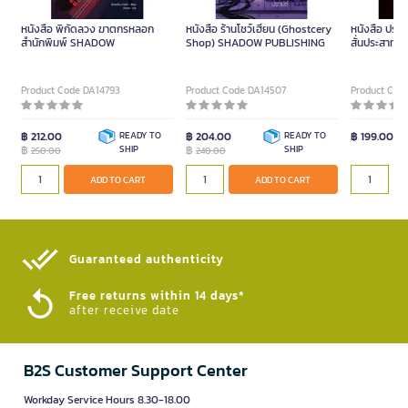
หนังสือ พิกัดลวง ฆาตกรหลอก
หนังสือ ร้านโชว์เฮี้ยน (Ghostcery
หนังสือ ปรสิ
สำนักพิมพ์ SHADOW
Shop) SHADOW PUBLISHING
สั่นประสาทข
Product Code DA14793
Product Code DA14507
Product Cod
฿ 212.00
READY TO
฿ 204.00
READY TO
฿ 199.00
฿
SHIP
฿
SHIP
250.00
240.00
ADD TO CART
ADD TO CART
Guaranteed authenticity​
Free returns within 14 days*
after receive date
B2S Customer Support Center
Workday Service Hours 8.30-18.00