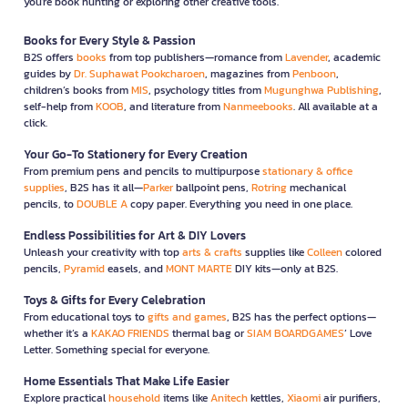
you're book hunting or exploring other creative tools.
Books for Every Style & Passion
B2S offers
books
from top publishers—romance from
Lavender
, academic
guides by
Dr. Suphawat Pookcharoen
, magazines from
Penboon
,
children’s books from
MIS
, psychology titles from
Mugunghwa Publishing
,
self-help from
KOOB
, and literature from
Nanmeebooks
. All available at a
click.
Your Go-To Stationery for Every Creation
From premium pens and pencils to multipurpose
stationary & office
supplies
, B2S has it all—
Parker
ballpoint pens,
Rotring
mechanical
pencils, to
DOUBLE A
copy paper. Everything you need in one place.
Endless Possibilities for Art & DIY Lovers
Unleash your creativity with top
arts & crafts
supplies like
Colleen
colored
pencils,
Pyramid
easels, and
MONT MARTE
DIY kits—only at B2S.
Toys & Gifts for Every Celebration
From educational toys to
gifts and games
, B2S has the perfect options—
whether it’s a
KAKAO FRIENDS
thermal bag or
SIAM BOARDGAMES
’ Love
Letter. Something special for everyone.
Home Essentials That Make Life Easier
Explore practical
household
items like
Anitech
kettles,
Xiaomi
air purifiers,