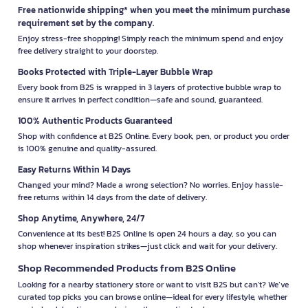
Free nationwide shipping* when you meet the minimum purchase
requirement set by the company.
Enjoy stress-free shopping! Simply reach the minimum spend and enjoy
free delivery straight to your doorstep.
Books Protected with Triple-Layer Bubble Wrap
Every book from B2S is wrapped in 3 layers of protective bubble wrap to
ensure it arrives in perfect condition—safe and sound, guaranteed.
100% Authentic Products Guaranteed
Shop with confidence at B2S Online. Every book, pen, or product you order
is 100% genuine and quality-assured.
Easy Returns Within 14 Days
Changed your mind? Made a wrong selection? No worries. Enjoy hassle-
free returns within 14 days from the date of delivery.
Shop Anytime, Anywhere, 24/7
Convenience at its best! B2S Online is open 24 hours a day, so you can
shop whenever inspiration strikes—just click and wait for your delivery.
Shop Recommended Products from B2S Online
Looking for a nearby stationery store or want to visit B2S but can't? We’ve
curated top picks you can browse online—ideal for every lifestyle, whether