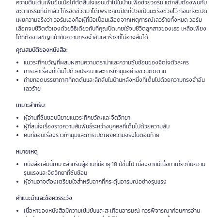
ความตื่นเต้นเพิ่มขึ้นเมื่อโก้ตัดสินใจแอบเข้าไปในบ้านเพื่อช่วยวอร์ม แต่กลับต้องพบกับ
ชะตากรรมที่น่ากลัว โก้รอดชีวิตมาได้เพราะคุณปัดที่ป่วยเป็นมะเร็งช่วยไว้ ก่อนที่จะเปิด
เผยความจริงว่า วอร์มเองคือผู้ที่มือเปื้อนเลือดจากเหตุการณ์เลวร้ายทั้งหมด วอร์ม
เลือกจบชีวิตตัวเองด้วยวิธีเดียวกับที่คุณปัดเคยใช้จบชีวิตลูกสาวของเธอ เหลือเพียง
โก้ที่ต้องเผชิญหน้ากับความทรงจำอันเลวร้ายที่ไม่อาจลืมได้
คุณสมบัติของหนังสือ:
แนวระทึกขวัญที่ผสมผสานความดราม่าและความซับซ้อนของจิตใจตัวละคร
การเล่าเรื่องที่เต็มไปด้วยปริศนาและการหักมุมอย่างชวนติดตาม
ถ่ายทอดบรรยากาศที่กดดันและลึกลับในบ้านหลังหนึ่งที่เต็มไปด้วยความทรงจำอัน
เลวร้าย
เหมาะสำหรับ:
ผู้อ่านที่ชื่นชอบนิยายแนวระทึกขวัญและจิตวิทยา
ผู้ที่สนใจเรื่องราวความสัมพันธ์ระหว่างบุคคลที่เต็มไปด้วยความลับ
คนที่ชอบเรื่องราวหักมุมและการเปิดเผยความจริงในตอนท้าย
หมายเหตุ
หนังสือเล่มนี้เหมาะสำหรับผู้อ่านที่มีอายุ 18 ปีขึ้นไป เนื่องจากมีเนื้อหาเกี่ยวกับความ
รุนแรงและจิตวิทยาที่ซับซ้อน
ผู้อ่านอาจต้องเตรียมใจสำหรับฉากที่กระตุ้นอารมณ์อย่างรุนแรง
คำแนะนำและข้อควรระวัง
เนื้อหาของหนังสือมีความเข้มข้นและสะเทือนอารมณ์ ควรพิจารณาก่อนการอ่าน