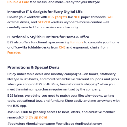
Double A Care
face masks, and more—ready for your lifestyle.
Innovative IT & Gadgets for Every Digital Life
Elevate your workflow with
IT & gadgets
like
NEO
paper shredders,
WD
external drives, and
GEEZER
wireless keyboard-mouse combos—all
carefully selected for convenience and security.
Functional & Stylish Furniture for Home & Office
B2S also offers functional, space-saving
furniture
to complete your home
or office—like foldable desks from
ONE
and ergonomic chairs from
Furradec
Promotions & Special Deals
Enjoy unbeatable deals and monthly campaigns—on books, stationery,
lifestyle must-haves, and more! Get exclusive discount coupons and perks
when you shop on B2S.co.th. Plus, free nationwide shipping* when you
meet the minimum purchase requirement set by the company.
B2S brings everything you need to match your lifestyle—books, writing
tools, educational toys, and furniture. Shop easily anytime, anywhere with
the B2S App.
Join B2S Club to get early access to news, offers, and exclusive member
Sign up now!
rewards! 👉
#bookstore #bookshopnearme #pencilcase #onlinestationery