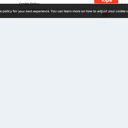
Cookie Policy
Investor Relations
e policy for your best experience. You can learn more on how to adjust your cookie s
ny Limited
iration for All Ages
riters, and creators alike.
home with a wide variety of books and high-quality stationery, along with exclusive d
 premium books and stationery 24/7—with monthly promotions and exclusive member pe
rement set by the company.