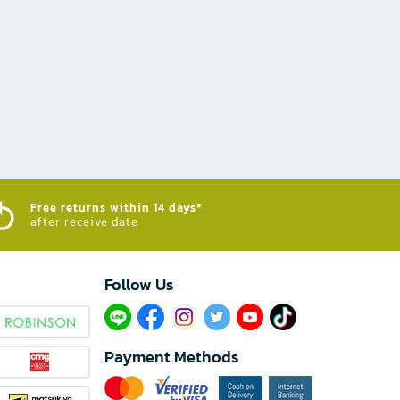
Free returns within 14 days*
after receive date
Follow Us​
Payment Methods