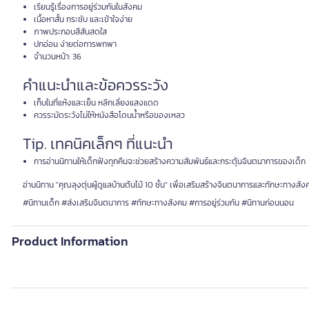
เรียนรู้เรื่องการอยู่ร่วมกันในสังคม
เนื้อหาสั้น กระชับ และเข้าใจง่าย
ภาพประกอบสีสันสดใส
ปกอ่อน ง่ายต่อการพกพา
จำนวนหน้า: 36
คำแนะนำและข้อควรระวัง
เก็บในที่แห้งและเย็น หลีกเลี่ยงแสงแดด
ควรระมัดระวังไม่ให้หนังสือโดนน้ำหรือของเหลว
Tip. เทคนิคเล็กๆ ที่แนะนำ
การอ่านนิทานให้เด็กฟังทุกคืนจะช่วยสร้างความสัมพันธ์และกระตุ้นจินตนาการของเด็ก
อ่านนิทาน "คุณลุงตุ่นผู้ดูแลบ้านต้นไม้ 10 ชั้น" เพื่อเสริมสร้างจินตนาการและทักษะทางสังค
#นิทานเด็ก #ส่งเสริมจินตนาการ #ทักษะทางสังคม #การอยู่ร่วมกัน #นิทานก่อนนอน
Product Information