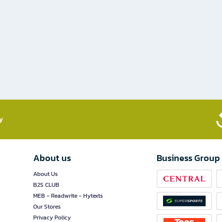
​
About us
Business Group
About Us
B2S CLUB
MEB - Readwrite - Hytexts
Our Stores
Privacy Policy