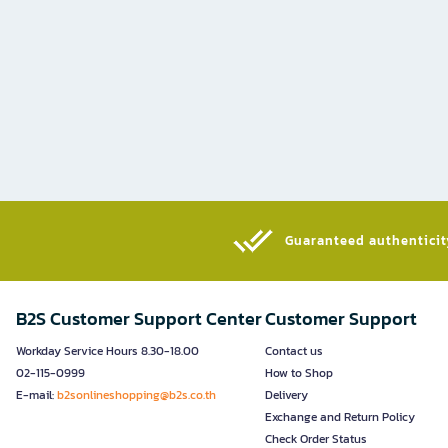
Guaranteed authenticity
B2S Customer Support Center
Customer Support
Workday Service Hours 8.30-18.00
Contact us
02-115-0999
How to Shop
E-mail:
b2sonlineshopping@b2s.co.th
Delivery
Exchange and Return Policy
Check Order Status