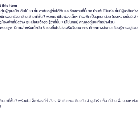
 this item
ตุ่นผู้ดูแลบ้านต้นไม้ 10 ชั้น อาศัยอยู่ชั้นใต้ดินและรักสถานที่นี้มาก บ้านต้นไม้แต่ละชั้นมีผู้อาศัยต่
่งมีครอบครัวนกย้ายเข้ามาที่ชั้น 7 พวกเขามีไข่ฟองเล็กๆ ที่รอฟักเป็นลูกนกด้วย ในระหว่างนั้นมีเจ้าง
ูห้องพักที่ยังว่าง ดูเหมือนเจ้างูจะรู้ว่าที่ชั้น 7 มีไข่นกอยู่ คุณลุงตุ่นจะทำอย่างไรนะ
ssage : นิทานสำหรับเด็กวัย 3 ขวบขึ้นไป ส่งเสริมจินตนาการ ทักษะทางสังคม เรียนรู้การอยู่ร่วม
้ายมาที่ชั้น 7 พร้อมไข่เจ็ดฟองที่กำลังรอฟัก ในขณะเดียวกันเจ้างูตัวร้ายก็มาที่บ้านเพื่อมองหาห้อ
น