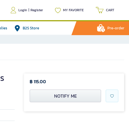
Login
|
Register
MY FAVORITE
CART
plies
B2S Store
Pre-order
DS
฿ 115.00
NOTIFY ME