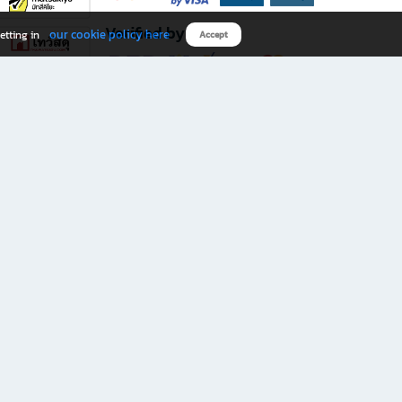
Verified by
our cookie policy here
etting in
Accept
Download B2S app
eals you don’t want to miss!
rks.