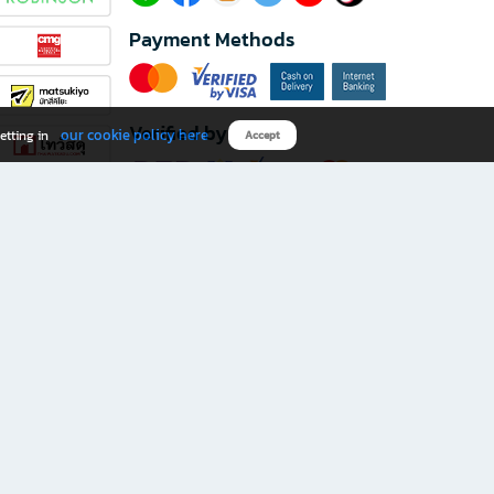
Payment Methods
Verified by
our cookie policy here
etting in
Accept
Download B2S app
eals you don’t want to miss!