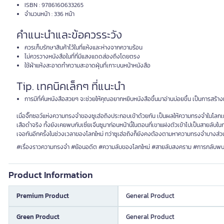
ISBN : 9786160633265
จำนวนหน้า : 336 หน้า
คำแนะนำและข้อควรระวัง
ควรเก็บรักษาสินค้าไว้ในที่แห้งและห่างจากความร้อน
ไม่ควรวางหนังสือในที่ที่มีแสงแดดส่องถึงโดยตรง
ใช้ผ้าแห้งสะอาดทำความสะอาดฝุ่นที่เกาะบนหน้าหนังสือ
Tip. เทคนิคเล็กๆ ที่แนะนำ
การมีที่คั่นหนังสือสวยๆ จะช่วยให้คุณอยากหยิบหนังสือขึ้นมาอ่านบ่อยขึ้น เป็นการสร้า
เมื่อจิ๊กซอว์แห่งความทรงจำของซูเฮ่อถิงประกอบเข้าด้วยกัน เป็นผลให้ความทรงจำในโลกเก่าที
เสือดำจริง ทั้งยังเคยพบกับเซี่ยเจิ่นซูมาก่อนหน้านี้ในตอนที่เขาแฝงตัวเข้าไปเป็นสายลั
เจอกันอีกครั้งในช่วงเวลาของโลกใหม่ ทว่าซูเฮ่อถิงก็ยังคงต้องตามหาความทรงจำบางส่วนที
#เรื่องราวความทรงจำ #ย้อนอดีต #ความลับของโลกใหม่ #สายลับสงคราม #การกลับพบ
Product Information
Premium Product
General Product
Green Product
General Product