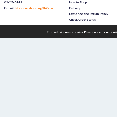
02-115-0999
How to Shop
E-mail:
b2sonlineshopping@b2s.co.th
Delivery
Exchange and Return Policy
Check Order Status
This Website uses cookies. Please accept our cooki
B2S, a business unit of Central Retail Corporation Public Compa
B2S Online: Your Destination for Books, Stationery, and Insp
B2S Online is your all-in-one bookstore and stationery shop, perfect for readers, w
It’s like having a "bookstore near me" right at your fingertips—shop easily from 