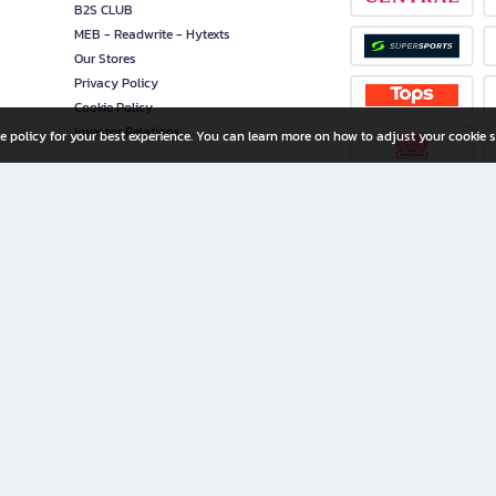
B2S CLUB
MEB - Readwrite - Hytexts
Our Stores
Privacy Policy
Cookie Policy
Investor Relations
e policy for your best experience. You can learn more on how to adjust your cookie s
ny Limited
iration for All Ages
riters, and creators alike.
home with a wide variety of books and high-quality stationery, along with exclusive d