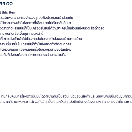
99.00
 this item
ิ๊กซอว์แห่งความทรงจำของซูเฮ่อถิงประกอบเข้าด้วยกัน
ให้ความทรงจำในโลกเก่าที่เลือนหายไปเริ่มกลับคืนมา
่องราวทั้งหลายนั้นก็เป็นเครื่องยืนยันได้ว่าเขาเคยเป็นส่วนหนึ่งของเสือดำจริง
งเคยพบกับเซี่ยเจิ่นซูมาก่อนหน้านี้
ที่เขาแฝงตัวเข้าไปเป็นสายลับในกองกำลังของฝ่ายตรงข้าม
รามที่ปะทุขึ้นในเวลานั้นก็ทำให้ทั้งสองจำต้องบอกลา
ะได้หวนกลับมาเจอกันอีกครั้งในช่วงเวลาของโลกใหม่
ูเฮ่อถิงก็ยังคงต้องตามหาความทรงจำบางส่วนที่ข
ายกลับคืนมา เรื่องราวยืนยันได้ว่าเขาเคยเป็นส่วนหนึ่งของเสือดำ และเคยพบกับเซี่ยเจิ่นซูมาก่อ
จากกัน แต่พวกเขาได้เจอกันอีกครั้งในโลกใหม่ ซูเฮ่อถิงยังคงต้องตามหาความทรงจำที่ขาดหายซึ