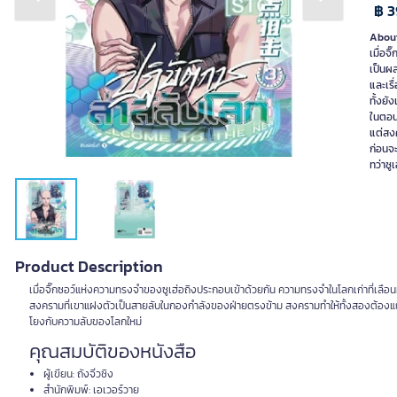
Previous slide
Next slide
฿ 3
About
เมื่อจ
เป็นผล
และเรื
ทั้งยั
ในตอน
แต่สงค
ก่อนจ
ทว่าซ
Product Description
เมื่อจิ๊กซอว์แห่งความทรงจำของซูเฮ่อถิงประกอบเข้าด้วยกัน ความทรงจำในโลกเก่าที่เลือนห
สงครามที่เขาแฝงตัวเป็นสายลับในกองกำลังของฝ่ายตรงข้าม สงครามทำให้ทั้งสองต้องแยก
โยงกับความลับของโลกใหม่
คุณสมบัติของหนังสือ
ผู้เขียน: ถังจิ่วชิง
สำนักพิมพ์: เอเวอร์วาย