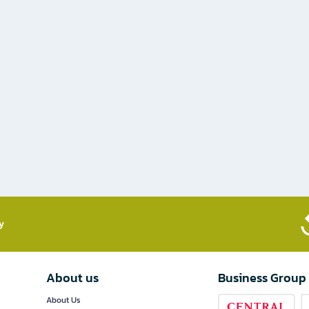
​
About us
Business Group
About Us