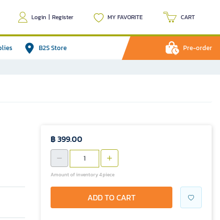
Login
|
Register
MY FAVORITE
CART
plies
B2S Store
Pre-order
฿ 399.00
Amount of inventory 4 piece
ADD TO CART