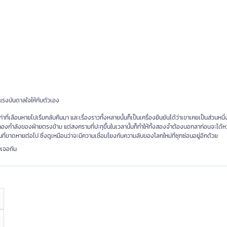
งแรงบันดาลใจให้กับตัวเอง
่เลือนหายไปเริ่มกลับคืนมา และเรื่องราวทั้งหลายนั้นก็เป็นเครื่องยืนยันได้ว่าเขาเคยเป็นส่วนหนึ
บในกองกำลังของฝ่ายตรงข้าม แต่สงครามที่ปะทุขึ้นในเวลานั้นก็ทำให้ทั้งสองจำต้องบอกลาก่อนจะได้
่ขาดหายต่อไป ซึ่งดูเหมือนว่าจะมีความเชื่อมโยงกับความลับของโลกใหม่ที่ซุกซ่อนอยู่อีกด้วย
เจอกัน