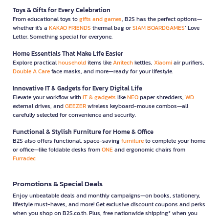
Toys & Gifts for Every Celebration
From educational toys to
gifts and games
, B2S has the perfect options—
whether it’s a
KAKAO FRIENDS
thermal bag or
SIAM BOARDGAMES
’ Love
Letter. Something special for everyone.
Home Essentials That Make Life Easier
Explore practical
household
items like
Anitech
kettles,
Xiaomi
air purifiers,
Double A Care
face masks, and more—ready for your lifestyle.
Innovative IT & Gadgets for Every Digital Life
Elevate your workflow with
IT & gadgets
like
NEO
paper shredders,
WD
external drives, and
GEEZER
wireless keyboard-mouse combos—all
carefully selected for convenience and security.
Functional & Stylish Furniture for Home & Office
B2S also offers functional, space-saving
furniture
to complete your home
or office—like foldable desks from
ONE
and ergonomic chairs from
Furradec
Promotions & Special Deals
Enjoy unbeatable deals and monthly campaigns—on books, stationery,
lifestyle must-haves, and more! Get exclusive discount coupons and perks
when you shop on B2S.co.th. Plus, free nationwide shipping* when you