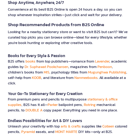
Shop Anytime, Anywhere, 24/7
Convenience at its best! B2S Online is open 24 hours a day, so you can
shop whenever inspiration strikes—just click and wait for your delivery.
Shop Recommended Products from B2S Online
Looking for a nearby stationery store or want to visit B2S but can't? We’ve
curated top picks you can browse online—ideal for every lifestyle, whether
you're book hunting or exploring other creative tools.
Books for Every Style & Passion
B2S offers
books
from top publishers—romance from
Lavender
, academic
guides by
Dr. Suphawat Pookcharoen
, magazines from
Penboon
,
children’s books from
MIS
, psychology titles from
Mugunghwa Publishing
,
self-help from
KOOB
, and literature from
Nanmeebooks
. All available at a
click.
Your Go-To Stationery for Every Creation
From premium pens and pencils to multipurpose
stationary & office
supplies
, B2S has it all—
Parker
ballpoint pens,
Rotring
mechanical
pencils, to
DOUBLE A
copy paper. Everything you need in one place.
Endless Possibilities for Art & DIY Lovers
Unleash your creativity with top
arts & crafts
supplies like
Colleen
colored
pencils,
Pyramid
easels, and
MONT MARTE
DIY kits—only at B2S.