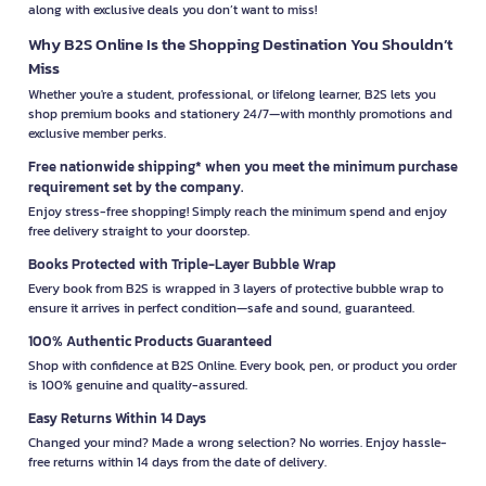
along with exclusive deals you don’t want to miss!
Why B2S Online Is the Shopping Destination You Shouldn’t
Miss
Whether you're a student, professional, or lifelong learner, B2S lets you
shop premium books and stationery 24/7—with monthly promotions and
exclusive member perks.
Free nationwide shipping* when you meet the minimum purchase
requirement set by the company.
Enjoy stress-free shopping! Simply reach the minimum spend and enjoy
free delivery straight to your doorstep.
Books Protected with Triple-Layer Bubble Wrap
Every book from B2S is wrapped in 3 layers of protective bubble wrap to
ensure it arrives in perfect condition—safe and sound, guaranteed.
100% Authentic Products Guaranteed
Shop with confidence at B2S Online. Every book, pen, or product you order
is 100% genuine and quality-assured.
Easy Returns Within 14 Days
Changed your mind? Made a wrong selection? No worries. Enjoy hassle-
free returns within 14 days from the date of delivery.