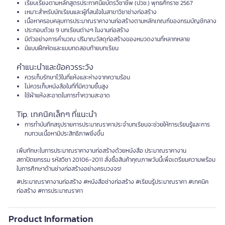
เรียบเรียงตามหลักสูตรประกาศนียบัตรวิชาชีพ (ปวช.) พุทธศักราช 2567
เหมาะสำหรับนักเรียนและผู้ที่สนใจในสาขาวิชาช่างก่อสร้าง
เนื้อหาครอบคลุมการประมาณราคางานก่อสร้างตามหลักเกณฑ์ของกรมบัญชีกลาง
ประกอบด้วย 9 บทเรียนต่างๆ ในงานก่อสร้าง
มีตัวอย่างการคำนวณ ปริมาณวัสดุก่อสร้างของหมวดงานที่หลากหลาย
มีแบบฝึกหัดและแบบทดสอบท้ายบทเรียน
คำแนะนำและข้อควรระวัง
ควรเก็บรักษาไว้ในที่แห้งและห่างจากความร้อน
ไม่ควรเก็บหนังสือในที่ที่มีความชื้นสูง
ใช้ผ้าแห้งสะอาดในการทำความสะอาด
Tip. เทคนิคเล็กๆ ที่แนะนำ
การทำบันทึกสรุปรายการประมาณราคาประจำบทเรียนจะช่วยให้การเรียนรู้และการ
ทบทวนเนื้อหามีประสิทธิภาพยิ่งขึ้น
เพิ่มทักษะในการประมาณราคางานก่อสร้างด้วยหนังสือ ประมาณราคางาน
สถาปัตยกรรม รหัสวิชา 20106-2011 สั่งซื้อสินค้าคุณภาพวันนี้เพื่อเตรียมความพร้อม
ในการศึกษาด้านช่างก่อสร้างอย่างครบวงจร!
#ประมาณราคางานก่อสร้าง #หนังสือช่างก่อสร้าง #เรียนรู้ประมาณราคา #เทคนิค
ก่อสร้าง #การประมาณราคา
Product Information