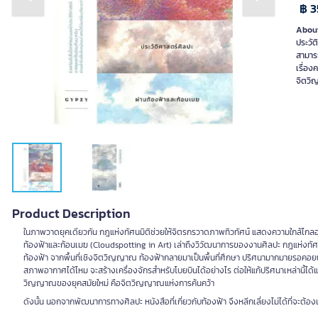
Previous slide
Next slide
฿ 3
About
ประวั
สามาร
เรื่อง
จิตวิ
Product Description
ในภาพวาดยุคเดียวกัน กฎแห่งทัศนมิติช่วยให้จิตรกรวาดภาพทิวทัศน์ แสดงความใกล้ไกลอ
ท้องฟ้าและก้อนเมฆ (Cloudspotting in Art) เล่าถึงวิวัฒนาการของงานศิลปะ กฎแห่งทัศนมิติ
ท้องฟ้า จากพื้นที่เชิงจิตวิญญาณ ท้องฟ้ากลายมาเป็นพื้นที่ศึกษา ปริศนามากมายรอคอย
สภาพอากาศได้ไหม จะสร้างเครื่องจักรสำหรับโบยบินได้อย่างไร ต่อให้แก้ปริศนาเหล่านี้ได้แ
วิญญาณของยุคสมัยใหม่ คือจิตวิญญาณแห่งการค้นคว้า
ดังนั้น นอกจากพัฒนาการทางศิลปะ หนังสือที่เกี่ยวกับท้องฟ้า จึงหลีกเลี่ยงไม่ได้ที่จะต