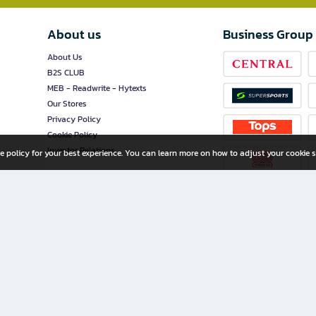
About us
Business Group
About Us
B2S CLUB
MEB - Readwrite - Hytexts
Our Stores
Privacy Policy
Cookie Policy
Investor Relations
e policy for your best experience. You can learn more on how to adjust your cookie s