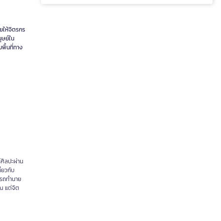
ยให้จิตรกร
ุษย์ใน
พื้นที่ทาง
ศิลปะผ่าน
่ยวกับ
มารถทำนาย
ณ แต่จิต