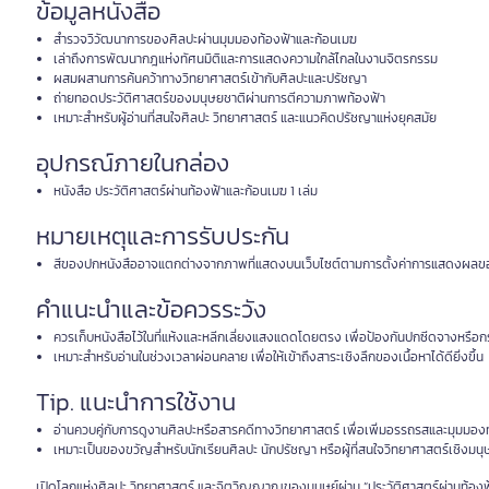
ข้อมูลหนังสือ
สำรวจวิวัฒนาการของศิลปะผ่านมุมมองท้องฟ้าและก้อนเมฆ
เล่าถึงการพัฒนากฎแห่งทัศนมิติและการแสดงความใกล้ไกลในงานจิตรกรรม
ผสมผสานการค้นคว้าทางวิทยาศาสตร์เข้ากับศิลปะและปรัชญา
ถ่ายทอดประวัติศาสตร์ของมนุษยชาติผ่านการตีความภาพท้องฟ้า
เหมาะสำหรับผู้อ่านที่สนใจศิลปะ วิทยาศาสตร์ และแนวคิดปรัชญาแห่งยุคสมัย
อุปกรณ์ภายในกล่อง
หนังสือ ประวัติศาสตร์ผ่านท้องฟ้าและก้อนเมฆ 1 เล่ม
หมายเหตุและการรับประกัน
สีของปกหนังสืออาจแตกต่างจากภาพที่แสดงบนเว็บไซต์ตามการตั้งค่าการแสดงผลข
คำแนะนำและข้อควรระวัง
ควรเก็บหนังสือไว้ในที่แห้งและหลีกเลี่ยงแสงแดดโดยตรง เพื่อป้องกันปกซีดจางหรื
เหมาะสำหรับอ่านในช่วงเวลาผ่อนคลาย เพื่อให้เข้าถึงสาระเชิงลึกของเนื้อหาได้ดียิ่งขึ้น
Tip. แนะนำการใช้งาน
อ่านควบคู่กับการดูงานศิลปะหรือสารคดีทางวิทยาศาสตร์ เพื่อเพิ่มอรรถรสและมุมมอ
เหมาะเป็นของขวัญสำหรับนักเรียนศิลปะ นักปรัชญา หรือผู้ที่สนใจวิทยาศาสตร์เชิงมน
เปิดโลกแห่งศิลปะ วิทยาศาสตร์ และจิตวิญญาณของมนุษย์ผ่าน “ประวัติศาสตร์ผ่านท้อง