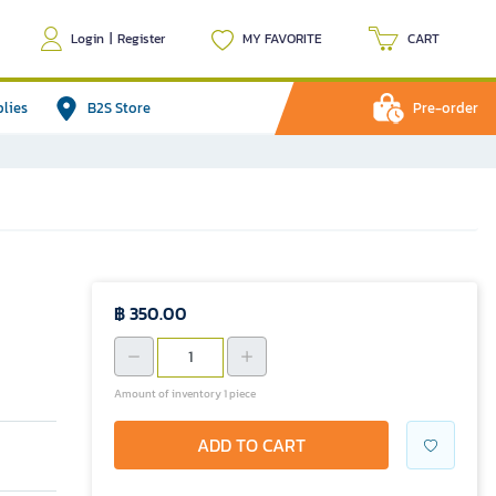
Login
|
Register
MY FAVORITE
CART
plies
B2S Store
Pre-order
฿ 350.00
Amount of inventory 1 piece
ADD TO CART