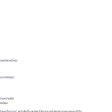
องแต่ละหน้าจอ
อกระดาษกรอบ
งทางความคิด
ุษยนิยม
ฟ้าและก้อนเมฆ” หนังสือที่จะพาคุณไล่ตามเมฆไปพบความหมายของชีวิต