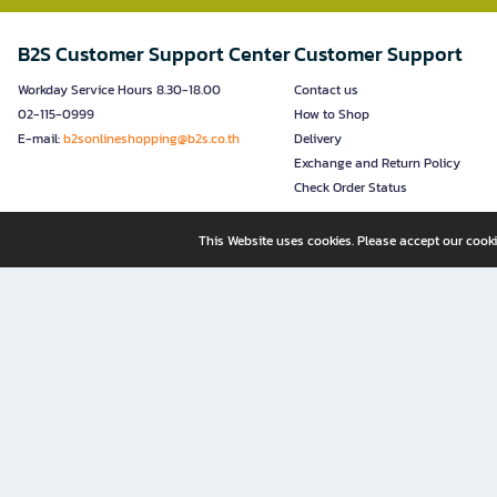
B2S Customer Support Center
Customer Support
Workday Service Hours 8.30-18.00
Contact us
02-115-0999
How to Shop
E-mail:
b2sonlineshopping@b2s.co.th
Delivery
Exchange and Return Policy
Check Order Status
This Website uses cookies. Please accept our cooki