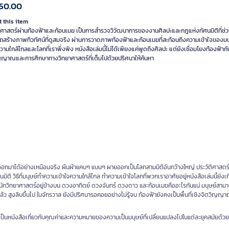
50.00
 this item
ติศาสตร์ผ่านท้องฟ้าและก้อนเมฆ เป็นการสำรวจวิวัฒนาการของงานศิลปะและกฎแห่งทัศนมิติที่ช่ว
ถสร้างภาพทิวทัศน์ที่ดูสมจริง ผ่านการวาดภาพท้องฟ้าและก้อนเมฆที่สะท้อนถึงความเข้าใจของมน
ความใกล้ไกลและโลกที่เราพึ่งพิง หนังสือเล่มนี้ไม่ได้เพียงแค่พูดถึงศิลปะ แต่ยังเชื่อมโยงท้องฟ้ากับ
ญญาณและการศึกษาทางวิทยาศาสตร์ที่เต็มไปด้วยปริศนาให้ค้นหา
อกมาได้อย่างเหมือนจริง ผืนผ้าแคบๆ แบนๆ ผายออกเป็นโลกสามมิติอันกว้างใหญ่ ประวัติศาสตร์
 วิธีที่มนุษย์ทำความเข้าใจความใกล้ไกล ทำความเข้าใจโลกที่พวกเราอาศัยอยู่หนังสือเล่มนี้ยังเกี
นักวิทยาศาสตร์อยู่ข้างบน ดวงอาทิตย์ ดวงจันทร์ ดวงดาว และก้อนเมฆคืออะไรกันแน่ มนุษย์สา
ล้ว สูงลิบขึ้นไป ในจักรวาล ยังมีปริศนารอคอยอย่างไม่รู้จบ ท้องฟ้ายังคงเป็นพื้นที่เชิงจิตวิญญา
้องเป็นหนังสือเกี่ยวกับคุณค่าและความหมายของความเป็นมนุษย์ที่เปลี่ยนแปลงไปในแต่ละยุคสมัยด้วย