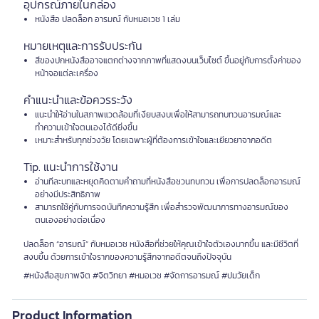
อุปกรณ์ภายในกล่อง
หนังสือ ปลดล็อก อารมณ์ กับหมอเวช 1 เล่ม
หมายเหตุและการรับประกัน
สีของปกหนังสืออาจแตกต่างจากภาพที่แสดงบนเว็บไซต์ ขึ้นอยู่กับการตั้งค่าของ
หน้าจอแต่ละเครื่อง
คำแนะนำและข้อควรระวัง
แนะนำให้อ่านในสภาพแวดล้อมที่เงียบสงบเพื่อให้สามารถทบทวนอารมณ์และ
ทำความเข้าใจตนเองได้ดียิ่งขึ้น
เหมาะสำหรับทุกช่วงวัย โดยเฉพาะผู้ที่ต้องการเข้าใจและเยียวยาจากอดีต
Tip. แนะนำการใช้งาน
อ่านทีละบทและหยุดคิดตามคำถามที่หนังสือชวนทบทวน เพื่อการปลดล็อกอารมณ์
อย่างมีประสิทธิภาพ
สามารถใช้คู่กับการจดบันทึกความรู้สึก เพื่อสำรวจพัฒนาการทางอารมณ์ของ
ตนเองอย่างต่อเนื่อง
ปลดล็อก “อารมณ์” กับหมอเวช หนังสือที่ช่วยให้คุณเข้าใจตัวเองมากขึ้น และมีชีวิตที่
สงบขึ้น ด้วยการเข้าใจรากของความรู้สึกจากอดีตจนถึงปัจจุบัน
#หนังสือสุขภาพจิต #จิตวิทยา #หมอเวช #จัดการอารมณ์ #ปมวัยเด็ก
Product Information