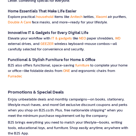
Letter. Something special for everyone.
Home Essentials That Make Life Easier
Explore practical
household
items like
Anitech
kettles,
Xiaomi
air purifiers,
Double A Care
face masks, and more—ready for your lifestyle.
Innovative IT & Gadgets for Every Digital Life
Elevate your workflow with
IT & gadgets
like
NEO
paper shredders,
WD
external drives, and
GEEZER
wireless keyboard-mouse combos—all
carefully selected for convenience and security.
Functional & Stylish Furniture for Home & Office
B2S also offers functional, space-saving
furniture
to complete your home
or office—like foldable desks from
ONE
and ergonomic chairs from
Furradec
Promotions & Special Deals
Enjoy unbeatable deals and monthly campaigns—on books, stationery,
lifestyle must-haves, and more! Get exclusive discount coupons and perks
when you shop on B2S.co.th. Plus, free nationwide shipping* when you
meet the minimum purchase requirement set by the company.
B2S brings everything you need to match your lifestyle—books, writing
tools, educational toys, and furniture. Shop easily anytime, anywhere with
the B2S App.