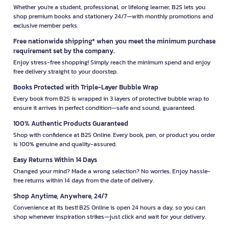
Whether you're a student, professional, or lifelong learner, B2S lets you
shop premium books and stationery 24/7—with monthly promotions and
exclusive member perks.
Free nationwide shipping* when you meet the minimum purchase
requirement set by the company.
Enjoy stress-free shopping! Simply reach the minimum spend and enjoy
free delivery straight to your doorstep.
Books Protected with Triple-Layer Bubble Wrap
Every book from B2S is wrapped in 3 layers of protective bubble wrap to
ensure it arrives in perfect condition—safe and sound, guaranteed.
100% Authentic Products Guaranteed
Shop with confidence at B2S Online. Every book, pen, or product you order
is 100% genuine and quality-assured.
Easy Returns Within 14 Days
Changed your mind? Made a wrong selection? No worries. Enjoy hassle-
free returns within 14 days from the date of delivery.
Shop Anytime, Anywhere, 24/7
Convenience at its best! B2S Online is open 24 hours a day, so you can
shop whenever inspiration strikes—just click and wait for your delivery.