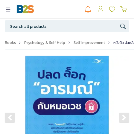
Books
Psychology & Self Help
Self Improvement
หนังสือ ปลดล
Previous slide
Ne