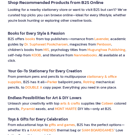
Shop Recommended Products from B2S Online
Looking for a nearby stationery store or want to visit B2S but can't? We’ve
curated top picks you can browse online—ideal for every lifestyle, whether
you're book hunting or exploring other creative tools.
Books for Every Style & Passion
B2S offers
books
from top publishers—romance from
Lavender
, academic
guides by
Dr. Suphawat Pookcharoen
, magazines from
Penboon
,
children’s books from
MIS
, psychology titles from
Mugunghwa Publishing
,
self-help from
KOOB
, and literature from
Nanmeebooks
. All available at a
click.
Your Go-To Stationery for Every Creation
From premium pens and pencils to multipurpose
stationary & office
supplies
, B2S has it all—
Parker
ballpoint pens,
Rotring
mechanical
pencils, to
DOUBLE A
copy paper. Everything you need in one place.
Endless Possibilities for Art & DIY Lovers
Unleash your creativity with top
arts & crafts
supplies like
Colleen
colored
pencils,
Pyramid
easels, and
MONT MARTE
DIY kits—only at B2S.
Toys & Gifts for Every Celebration
From educational toys to
gifts and games
, B2S has the perfect options—
whether it’s a
KAKAO FRIENDS
thermal bag or
SIAM BOARDGAMES
’ Love