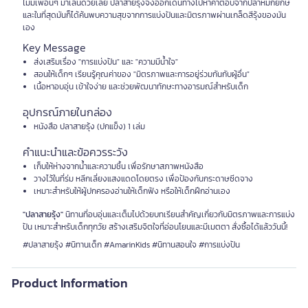
ไม่มีเพื่อนๆ มาเล่นด้วยเลย ปลาสายรุ้งจึงออกเดินทางไปหาคำตอบจากปลาหมึกยักษ์
และในที่สุดมันก็ได้ค้นพบความสุขจากการแบ่งปันและมิตรภาพผ่านเกล็ดสีรุ้งของมัน
เอง
Key Message
ส่งเสริมเรื่อง "การแบ่งปัน" และ "ความมีน้ำใจ"
สอนให้เด็กๆ เรียนรู้คุณค่าของ "มิตรภาพและการอยู่ร่วมกันกับผู้อื่น"
เนื้อหาอบอุ่น เข้าใจง่าย และช่วยพัฒนาทักษะทางอารมณ์สำหรับเด็ก
อุปกรณ์ภายในกล่อง
หนังสือ ปลาสายรุ้ง (ปกแข็ง) 1 เล่ม
คำแนะนำและข้อควรระวัง
เก็บให้ห่างจากน้ำและความชื้น เพื่อรักษาสภาพหนังสือ
วางไว้ในที่ร่ม หลีกเลี่ยงแสงแดดโดยตรง เพื่อป้องกันกระดาษซีดจาง
เหมาะสำหรับให้ผู้ปกครองอ่านให้เด็กฟัง หรือให้เด็กฝึกอ่านเอง
"ปลาสายรุ้ง"
นิทานที่อบอุ่นและเต็มไปด้วยบทเรียนสำคัญเกี่ยวกับมิตรภาพและการแบ่ง
ปัน เหมาะสำหรับเด็กทุกวัย สร้างเสริมจิตใจที่อ่อนโยนและมีเมตตา สั่งซื้อได้แล้ววันนี้!
#ปลาสายรุ้ง #นิทานเด็ก #AmarinKids #นิทานสอนใจ #การแบ่งปัน
Product Information