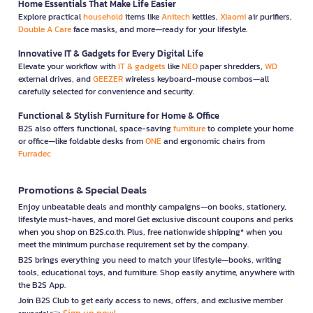
Home Essentials That Make Life Easier
Explore practical
household
items like
Anitech
kettles,
Xiaomi
air purifiers,
Double A Care
face masks, and more—ready for your lifestyle.
Innovative IT & Gadgets for Every Digital Life
Elevate your workflow with
IT & gadgets
like
NEO
paper shredders,
WD
external drives, and
GEEZER
wireless keyboard-mouse combos—all
carefully selected for convenience and security.
Functional & Stylish Furniture for Home & Office
B2S also offers functional, space-saving
furniture
to complete your home
or office—like foldable desks from
ONE
and ergonomic chairs from
Furradec
Promotions & Special Deals
Enjoy unbeatable deals and monthly campaigns—on books, stationery,
lifestyle must-haves, and more! Get exclusive discount coupons and perks
when you shop on B2S.co.th. Plus, free nationwide shipping* when you
meet the minimum purchase requirement set by the company.
B2S brings everything you need to match your lifestyle—books, writing
tools, educational toys, and furniture. Shop easily anytime, anywhere with
the B2S App.
Join B2S Club to get early access to news, offers, and exclusive member