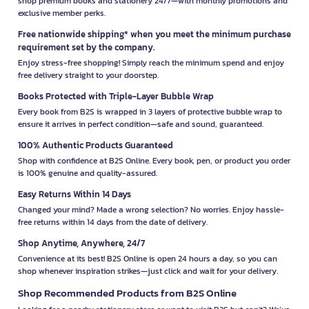
shop premium books and stationery 24/7—with monthly promotions and
exclusive member perks.
Free nationwide shipping* when you meet the minimum purchase
requirement set by the company.
Enjoy stress-free shopping! Simply reach the minimum spend and enjoy
free delivery straight to your doorstep.
Books Protected with Triple-Layer Bubble Wrap
Every book from B2S is wrapped in 3 layers of protective bubble wrap to
ensure it arrives in perfect condition—safe and sound, guaranteed.
100% Authentic Products Guaranteed
Shop with confidence at B2S Online. Every book, pen, or product you order
is 100% genuine and quality-assured.
Easy Returns Within 14 Days
Changed your mind? Made a wrong selection? No worries. Enjoy hassle-
free returns within 14 days from the date of delivery.
Shop Anytime, Anywhere, 24/7
Convenience at its best! B2S Online is open 24 hours a day, so you can
shop whenever inspiration strikes—just click and wait for your delivery.
Shop Recommended Products from B2S Online