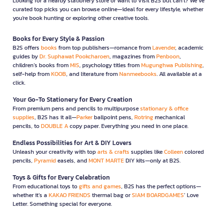
Looking for a nearby stationery store or want to visit B2S but can't? We’ve
curated top picks you can browse online—ideal for every lifestyle, whether
you're book hunting or exploring other creative tools.
Books for Every Style & Passion
B2S offers
books
from top publishers—romance from
Lavender
, academic
guides by
Dr. Suphawat Pookcharoen
, magazines from
Penboon
,
children’s books from
MIS
, psychology titles from
Mugunghwa Publishing
,
self-help from
KOOB
, and literature from
Nanmeebooks
. All available at a
click.
Your Go-To Stationery for Every Creation
From premium pens and pencils to multipurpose
stationary & office
supplies
, B2S has it all—
Parker
ballpoint pens,
Rotring
mechanical
pencils, to
DOUBLE A
copy paper. Everything you need in one place.
Endless Possibilities for Art & DIY Lovers
Unleash your creativity with top
arts & crafts
supplies like
Colleen
colored
pencils,
Pyramid
easels, and
MONT MARTE
DIY kits—only at B2S.
Toys & Gifts for Every Celebration
From educational toys to
gifts and games
, B2S has the perfect options—
whether it’s a
KAKAO FRIENDS
thermal bag or
SIAM BOARDGAMES
’ Love
Letter. Something special for everyone.