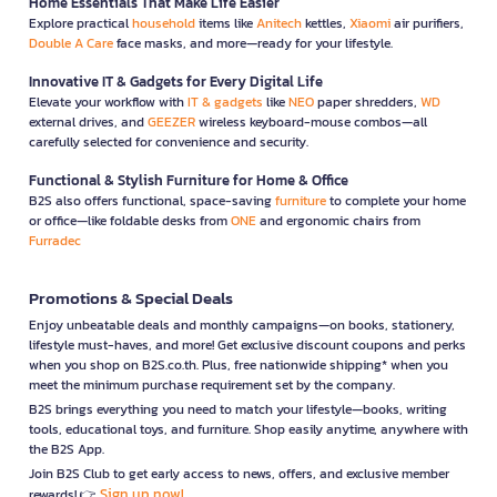
Home Essentials That Make Life Easier
Explore practical
household
items like
Anitech
kettles,
Xiaomi
air purifiers,
Double A Care
face masks, and more—ready for your lifestyle.
Innovative IT & Gadgets for Every Digital Life
Elevate your workflow with
IT & gadgets
like
NEO
paper shredders,
WD
external drives, and
GEEZER
wireless keyboard-mouse combos—all
carefully selected for convenience and security.
Functional & Stylish Furniture for Home & Office
B2S also offers functional, space-saving
furniture
to complete your home
or office—like foldable desks from
ONE
and ergonomic chairs from
Furradec
Promotions & Special Deals
Enjoy unbeatable deals and monthly campaigns—on books, stationery,
lifestyle must-haves, and more! Get exclusive discount coupons and perks
when you shop on B2S.co.th. Plus, free nationwide shipping* when you
meet the minimum purchase requirement set by the company.
B2S brings everything you need to match your lifestyle—books, writing
tools, educational toys, and furniture. Shop easily anytime, anywhere with
the B2S App.
Join B2S Club to get early access to news, offers, and exclusive member
Sign up now!
rewards! 👉