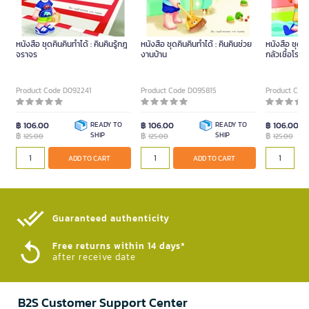
หนังสือ ชุดคินคินทำได้ : คินคินรู้กฎ
หนังสือ ชุดคินคินทำได้ : คินคินช่วย
หนังสือ ชุดคิน
จราจร
งานบ้าน
กลัวเชื้อโรค
Product Code D092241
Product Code D095815
Product Cod
฿ 106.00
READY TO
฿ 106.00
READY TO
฿ 106.00
฿
SHIP
฿
SHIP
฿
125.00
125.00
125.00
ADD TO CART
ADD TO CART
Guaranteed authenticity​
Free returns within 14 days*
after receive date
B2S Customer Support Center