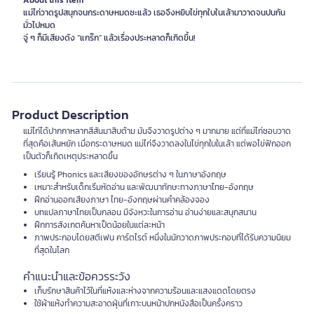
About this item
แม่ไก่วาดรูปสนุกจนกระดาษหมดซะแล้ว เธอจึงหยิบไข่ทุกใบในเล้ามาวาดจนปนกัน
มั่วไปหมด
Product Description
แม่ไก่ได้ปากกาหลากสีสันมาสิบด้าม มันจึงวาดรูปต่าง ๆ มากมาย แต่ที่แม่ไก่ชอบวาด
ที่สุดคือเส้นหยัก เมื่อกระดาษหมด แม่ไก่จึงวาดลงในไข่ทุกใบในเล้า แต่พอไข่ฟักออก
เป็นตัวก็เกิดเหตุประหลาดขึ้น
เรียนรู้ Phonics และเสียงของอักษรต่าง ๆ ในภาษาอังกฤษ
เหมาะสำหรับเด็กเริ่มหัดอ่าน และพัฒนาทักษะทางภาษาไทย-อังกฤษ
ฝึกอ่านออกเสียงภาษา ไทย-อังกฤษผ่านคำคล้องจอง
บทแปลภาษาไทยเป็นกลอน มีจังหวะในการอ่าน อ่านง่ายและสนุกสนาน
ฝึกการสังเกตค้นหาเป็ดน้อยในแต่ละหน้า
ภาพประกอบโดยสตีเฟน คาร์ตไรต์ หนึ่งในนักวาดภาพประกอบที่ได้รับความนิยม
ที่สุดในโลก
คำแนะนำและข้อควรระวัง
เก็บรักษาสินค้าไว้ในที่แห้งและห่างจากความร้อนและแสงแดดโดยตรง
ใช้ผ้าแห้งทำความสะอาดฝุ่นที่เกาะบนหน้าปกหนังสือเป็นครั้งคราว