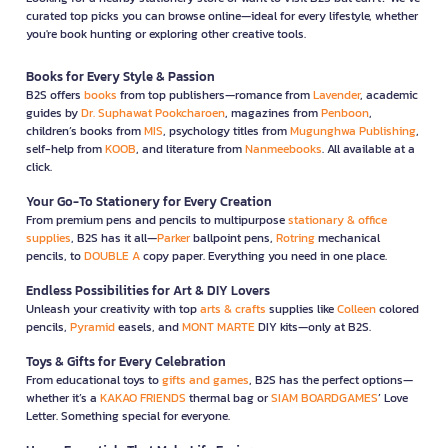
curated top picks you can browse online—ideal for every lifestyle, whether
you're book hunting or exploring other creative tools.
Books for Every Style & Passion
B2S offers
books
from top publishers—romance from
Lavender
, academic
guides by
Dr. Suphawat Pookcharoen
, magazines from
Penboon
,
children’s books from
MIS
, psychology titles from
Mugunghwa Publishing
,
self-help from
KOOB
, and literature from
Nanmeebooks
. All available at a
click.
Your Go-To Stationery for Every Creation
From premium pens and pencils to multipurpose
stationary & office
supplies
, B2S has it all—
Parker
ballpoint pens,
Rotring
mechanical
pencils, to
DOUBLE A
copy paper. Everything you need in one place.
Endless Possibilities for Art & DIY Lovers
Unleash your creativity with top
arts & crafts
supplies like
Colleen
colored
pencils,
Pyramid
easels, and
MONT MARTE
DIY kits—only at B2S.
Toys & Gifts for Every Celebration
From educational toys to
gifts and games
, B2S has the perfect options—
whether it’s a
KAKAO FRIENDS
thermal bag or
SIAM BOARDGAMES
’ Love
Letter. Something special for everyone.