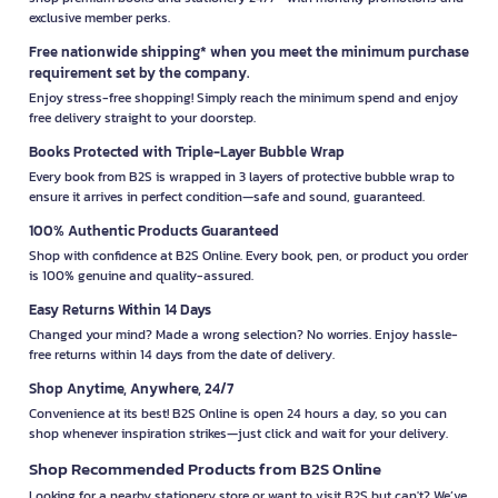
exclusive member perks.
Free nationwide shipping* when you meet the minimum purchase
requirement set by the company.
Enjoy stress-free shopping! Simply reach the minimum spend and enjoy
free delivery straight to your doorstep.
Books Protected with Triple-Layer Bubble Wrap
Every book from B2S is wrapped in 3 layers of protective bubble wrap to
ensure it arrives in perfect condition—safe and sound, guaranteed.
100% Authentic Products Guaranteed
Shop with confidence at B2S Online. Every book, pen, or product you order
is 100% genuine and quality-assured.
Easy Returns Within 14 Days
Changed your mind? Made a wrong selection? No worries. Enjoy hassle-
free returns within 14 days from the date of delivery.
Shop Anytime, Anywhere, 24/7
Convenience at its best! B2S Online is open 24 hours a day, so you can
shop whenever inspiration strikes—just click and wait for your delivery.
Shop Recommended Products from B2S Online
Looking for a nearby stationery store or want to visit B2S but can't? We’ve