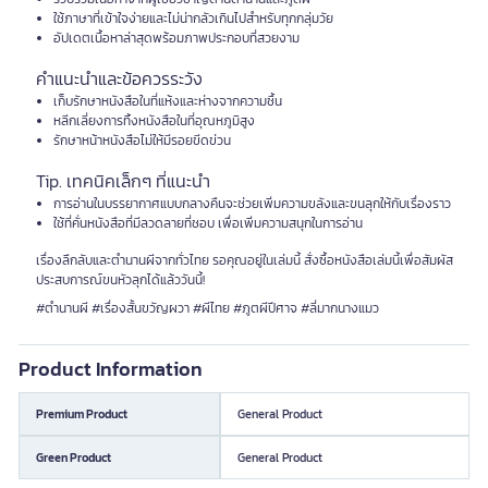
ใช้ภาษาที่เข้าใจง่ายและไม่น่ากลัวเกินไปสำหรับทุกกลุ่มวัย
อัปเดตเนื้อหาล่าสุดพร้อมภาพประกอบที่สวยงาม
คำแนะนำและข้อควรระวัง
เก็บรักษาหนังสือในที่แห้งและห่างจากความชื้น
หลีกเลี่ยงการทิ้งหนังสือในที่อุณหภูมิสูง
รักษาหน้าหนังสือไม่ให้มีรอยขีดข่วน
Tip. เทคนิคเล็กๆ ที่แนะนำ
การอ่านในบรรยากาศแบบกลางคืนจะช่วยเพิ่มความขลังและขนลุกให้กับเรื่องราว
ใช้ที่คั่นหนังสือที่มีลวดลายที่ชอบ เพื่อเพิ่มความสนุกในการอ่าน
เรื่องลึกลับและตำนานผีจากทั่วไทย รอคุณอยู่ในเล่มนี้ สั่งซื้อหนังสือเล่มนี้เพื่อสัมผัส
ประสบการณ์ขนหัวลุกได้แล้ววันนี้!
#ตำนานผี #เรื่องสั้นขวัญผวา #ผีไทย #ภูตผีปีศาจ #ลี่มากนางแมว
Product Information
Premium Product
General Product
Green Product
General Product