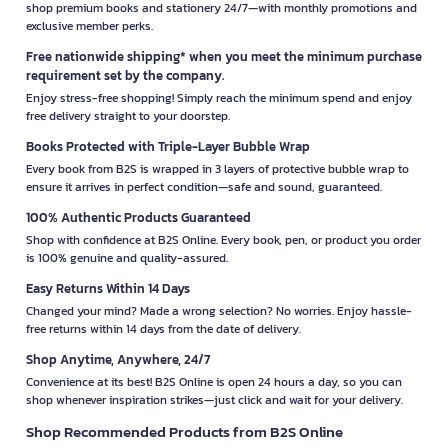
shop premium books and stationery 24/7—with monthly promotions and
exclusive member perks.
Free nationwide shipping* when you meet the minimum purchase
requirement set by the company.
Enjoy stress-free shopping! Simply reach the minimum spend and enjoy
free delivery straight to your doorstep.
Books Protected with Triple-Layer Bubble Wrap
Every book from B2S is wrapped in 3 layers of protective bubble wrap to
ensure it arrives in perfect condition—safe and sound, guaranteed.
100% Authentic Products Guaranteed
Shop with confidence at B2S Online. Every book, pen, or product you order
is 100% genuine and quality-assured.
Easy Returns Within 14 Days
Changed your mind? Made a wrong selection? No worries. Enjoy hassle-
free returns within 14 days from the date of delivery.
Shop Anytime, Anywhere, 24/7
Convenience at its best! B2S Online is open 24 hours a day, so you can
shop whenever inspiration strikes—just click and wait for your delivery.
Shop Recommended Products from B2S Online