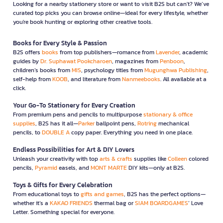
Looking for a nearby stationery store or want to visit B2S but can't? We’ve
curated top picks you can browse online—ideal for every lifestyle, whether
you're book hunting or exploring other creative tools.
Books for Every Style & Passion
B2S offers
books
from top publishers—romance from
Lavender
, academic
guides by
Dr. Suphawat Pookcharoen
, magazines from
Penboon
,
children’s books from
MIS
, psychology titles from
Mugunghwa Publishing
,
self-help from
KOOB
, and literature from
Nanmeebooks
. All available at a
click.
Your Go-To Stationery for Every Creation
From premium pens and pencils to multipurpose
stationary & office
supplies
, B2S has it all—
Parker
ballpoint pens,
Rotring
mechanical
pencils, to
DOUBLE A
copy paper. Everything you need in one place.
Endless Possibilities for Art & DIY Lovers
Unleash your creativity with top
arts & crafts
supplies like
Colleen
colored
pencils,
Pyramid
easels, and
MONT MARTE
DIY kits—only at B2S.
Toys & Gifts for Every Celebration
From educational toys to
gifts and games
, B2S has the perfect options—
whether it’s a
KAKAO FRIENDS
thermal bag or
SIAM BOARDGAMES
’ Love
Letter. Something special for everyone.