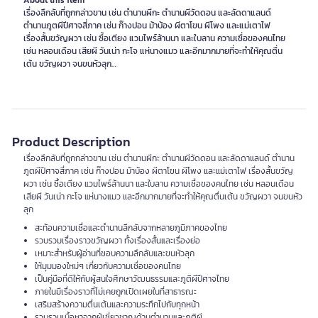
About this item
เรื่องลึกลับที่ถูกกล่าวขาน เช่น ตำนานผีกะ ตำนานผีวัดดอน และลัดดาแลนด์
ตำนานภูตผีปีศาจสี่ภาค เช่น ก๊างปอน ม้าบ้อง ผีตาโขน ผีโพง และแม่เตาไฟ
เรื่องสั้นขวัญผวา เช่น ซื้อเตียง แวมไพร์ล้านนา และใบลาน ความเชื่อของคนไทย
เช่น หลอนเดือน เสียผี วันเน่า กะโจ แห่นางแมว และอีกมากมายที่จะทำให้คุณตื่น
Product Description
เรื่องลึกลับที่ถูกกล่าวขาน เช่น ตำนานผีกะ ตำนานผีวัดดอน และลัดดาแลนด์ ตำนาน
ภูตผีปีศาจสี่ภาค เช่น ก๊างปอน ม้าบ้อง ผีตาโขน ผีโพง และแม่เตาไฟ เรื่องสั้นขวัญ
ผวา เช่น ซื้อเตียง แวมไพร์ล้านนา และใบลาน ความเชื่อของคนไทย เช่น หลอนเดือน
เสียผี วันเน่า กะโจ แห่นางแมว และอีกมากมายที่จะทำให้คุณตื่นเต้น ขวัญผวา จนขนหัว
ลุก
สะท้อนความเชื่อและตำนานลึกลับจากหลายภูมิภาคของไทย
รวบรวมเรื่องราวขวัญผวา ทั้งเรื่องสั้นและเรื่องย่อ
เหมาะสำหรับผู้อ่านที่ชอบความลึกลับและขนหัวลุก
ให้มุมมองใหม่ๆ เกี่ยวกับความเชื่อของคนไทย
เป็นคู่มือที่ดีให้กับผู้สนใจศึกษาวัฒนธรรมและภูติผีปีศาจไทย
ภายในมีเรื่องราวที่ไม่เคยถูกเปิดเผยในที่สาธารณะ
เสริมสร้างความตื่นเต้นและความระทึกไปกับทุกหน้า
รวบรวมเนื้อหาจากผู้เชี่ยวชาญด้านตำนานและภูติผี