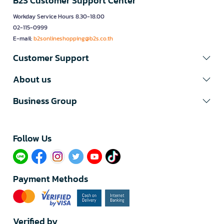
B2S Customer Support Center
Workday Service Hours 8.30-18.00
02-115-0999
E-mail:
b2sonlineshopping@b2s.co.th
Customer Support
About us
Business Group
Follow Us​
Payment Methods
Verified by