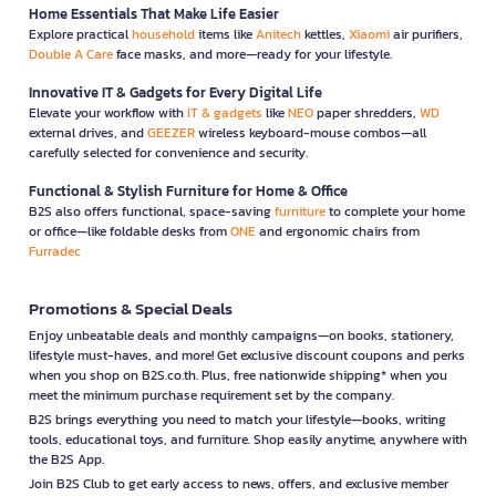
Home Essentials That Make Life Easier
Explore practical
household
items like
Anitech
kettles,
Xiaomi
air purifiers,
Double A Care
face masks, and more—ready for your lifestyle.
Innovative IT & Gadgets for Every Digital Life
Elevate your workflow with
IT & gadgets
like
NEO
paper shredders,
WD
external drives, and
GEEZER
wireless keyboard-mouse combos—all
carefully selected for convenience and security.
Functional & Stylish Furniture for Home & Office
B2S also offers functional, space-saving
furniture
to complete your home
or office—like foldable desks from
ONE
and ergonomic chairs from
Furradec
Promotions & Special Deals
Enjoy unbeatable deals and monthly campaigns—on books, stationery,
lifestyle must-haves, and more! Get exclusive discount coupons and perks
when you shop on B2S.co.th. Plus, free nationwide shipping* when you
meet the minimum purchase requirement set by the company.
B2S brings everything you need to match your lifestyle—books, writing
tools, educational toys, and furniture. Shop easily anytime, anywhere with
the B2S App.
Join B2S Club to get early access to news, offers, and exclusive member