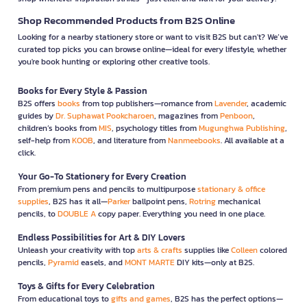
Shop Recommended Products from B2S Online
Looking for a nearby stationery store or want to visit B2S but can't? We’ve
curated top picks you can browse online—ideal for every lifestyle, whether
you're book hunting or exploring other creative tools.
Books for Every Style & Passion
B2S offers
books
from top publishers—romance from
Lavender
, academic
guides by
Dr. Suphawat Pookcharoen
, magazines from
Penboon
,
children’s books from
MIS
, psychology titles from
Mugunghwa Publishing
,
self-help from
KOOB
, and literature from
Nanmeebooks
. All available at a
click.
Your Go-To Stationery for Every Creation
From premium pens and pencils to multipurpose
stationary & office
supplies
, B2S has it all—
Parker
ballpoint pens,
Rotring
mechanical
pencils, to
DOUBLE A
copy paper. Everything you need in one place.
Endless Possibilities for Art & DIY Lovers
Unleash your creativity with top
arts & crafts
supplies like
Colleen
colored
pencils,
Pyramid
easels, and
MONT MARTE
DIY kits—only at B2S.
Toys & Gifts for Every Celebration
From educational toys to
gifts and games
, B2S has the perfect options—