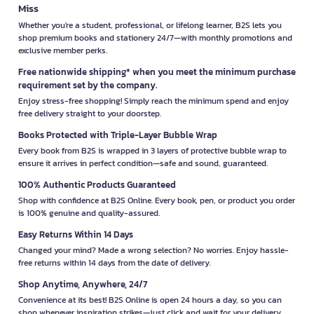
Miss
Whether you're a student, professional, or lifelong learner, B2S lets you
shop premium books and stationery 24/7—with monthly promotions and
exclusive member perks.
Free nationwide shipping* when you meet the minimum purchase
requirement set by the company.
Enjoy stress-free shopping! Simply reach the minimum spend and enjoy
free delivery straight to your doorstep.
Books Protected with Triple-Layer Bubble Wrap
Every book from B2S is wrapped in 3 layers of protective bubble wrap to
ensure it arrives in perfect condition—safe and sound, guaranteed.
100% Authentic Products Guaranteed
Shop with confidence at B2S Online. Every book, pen, or product you order
is 100% genuine and quality-assured.
Easy Returns Within 14 Days
Changed your mind? Made a wrong selection? No worries. Enjoy hassle-
free returns within 14 days from the date of delivery.
Shop Anytime, Anywhere, 24/7
Convenience at its best! B2S Online is open 24 hours a day, so you can
shop whenever inspiration strikes—just click and wait for your delivery.