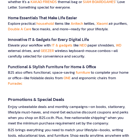
whether it’s a
KAKAO FRIENDS
thermal bag or
SIAM BOARDGAMES
’ Love
Letter. Something special for everyone.
Home Essentials That Make Life Easier
Explore practical
household
items like
Anitech
kettles,
Xiaomi
air purifiers,
Double A Care
face masks, and more—ready for your lifestyle.
Innovative IT & Gadgets for Every Digital Life
Elevate your workflow with
IT & gadgets
like
NEO
paper shredders,
WD
external drives, and
GEEZER
wireless keyboard-mouse combos—all
carefully selected for convenience and security.
Functional & Stylish Furniture for Home & Office
B2S also offers functional, space-saving
furniture
to complete your home
or office—like foldable desks from
ONE
and ergonomic chairs from
Furradec
Promotions & Special Deals
Enjoy unbeatable deals and monthly campaigns—on books, stationery,
lifestyle must-haves, and more! Get exclusive discount coupons and perks
when you shop on B2S.co.th. Plus, free nationwide shipping* when you
meet the minimum purchase requirement set by the company.
B2S brings everything you need to match your lifestyle—books, writing
tools, educational toys, and furniture. Shop easily anytime, anywhere with