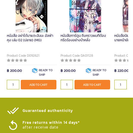
หนังสือ อย่าได้มาแตะฉันนะ อัลฟ่า
หนังสือการ์ตูน ถึงคราวผมที่ต้อง
หนังสือนิยา
คุง เล่ม 02 (ปลาย) (MG)
กรีดร้องอย่างบ้าคลั่ง
นายหน้ายักษ์
Product Code D092621
Product Code DA01128
Product Cod
฿ 200.00
READY TO
฿ 200.00
READY TO
฿ 220.00
SHIP
SHIP
ADD TO CART
ADD TO CART
Guaranteed authenticity​
Free returns within 14 days*
after receive date